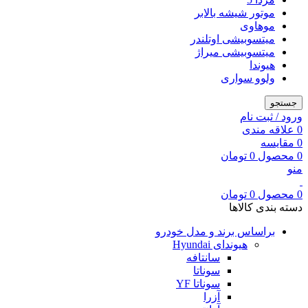
موتور شیشه بالابر
موهاوی
میتسوبیشی اوتلندر
میتسوبیشی میراژ
هیوندا
ولوو سواری
جستجو
ورود / ثبت نام
0
علاقه مندی
0
مقایسه
0
محصول
0
تومان
منو
0
محصول
0
تومان
دسته بندی کالاها
براساس برند و مدل خودرو
هیوندای Hyundai
سانتافه
سوناتا
سوناتا YF
آزرا