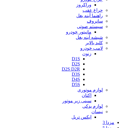
وراکروز
چراغ عقب
راهنما آینه بغل
سانروف
سیستم صوتی
مانیتور خودرو
شیشه آینه بغل
کلید بالابر
لامپ خودرو
زنون
D1S
D2S
D2S D2R
D3S
D4S
D5S
لوازم موتوری
اکتان
سینی زیر موتور
لوازم یدکی
نیسان
ایکس تریل
مزدا 3
مزدا 5