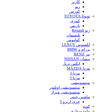
کارنز
ریو
کورس
تویوتا TOYOTA
کمری
یاریس
رنو Renault
تلیسمان
کولیوس
لکسوس LEXUS
بی ام و BMW
بنز BENZ
نیسان NISSAN
ایکس تریل
مزدا MAZDA
مزدا 3
مزدا 5
میتسوبیشی
میتسوبیشی اوتلندر
میتسوبیشی میراژ
ماشین چینی
چری اریزو 5
کوپه
ولوو سواری