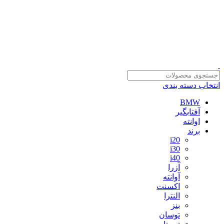
سلمان یدک، مرجع خرید انواع لوازم یدکی هیوندای و کیا با ضمانت اصالت
کالا
مشاوره و خرید عمده ویژه همکاران:
09122270783
مشاوره و خرید عمده ویژه همکاران:
09122270783
انتخاب دسته بندی
BMW
آفتابگیر
اوانته
برند
i20
i30
i40
آزرا
آوانته
اکسنت
النترا
بنز
توسان