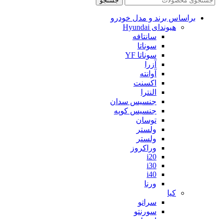
جستجو
براساس برند و مدل خودرو
هیوندای Hyundai
سانتافه
سوناتا
سوناتا YF
آزرا
آوانته
اکسنت
النترا
جنسیس سدان
جنسیس کوپه
توسان
ولستر
ولستر
وراکروز
i20
i30
i40
ورنا
کیا
سراتو
سورنتو