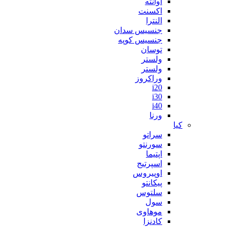
آوانته
اکسنت
النترا
جنسیس سدان
جنسیس کوپه
توسان
ولستر
ولستر
وراکروز
i20
i30
i40
ورنا
کیا
سراتو
سورنتو
اپتیما
اسپرتیج
اوپیروس
پیکانتو
سلتوس
سول
موهاوی
کادنزا