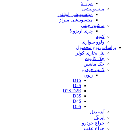
مزدا 5
میتسوبیشی
میتسوبیشی اوتلندر
میتسوبیشی میراژ
ماشین چینی
چری اریزو 5
کوپه
ولوو سواری
براساس نوع محصول
پنل بخاری کولر
جک کاپوت
جک ماشین
لامپ خودرو
زنون
D1S
D2S
D2S D2R
D3S
D4S
D5S
آینه بغل
ایربگ
چراغ خودرو
چراغ عقب