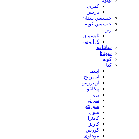
تویوتا
کمری
یاریس
جنسیس سدان
جنسیس کوپه
رنو
تلیسمان
کولیوس
سانتافه
سوناتا
کوپه
کیا
اپتیما
اسپرتیج
اوپیروس
پیکانتو
ریو
سراتو
سورنتو
سول
کادنزا
کارنز
کورس
موهاوی