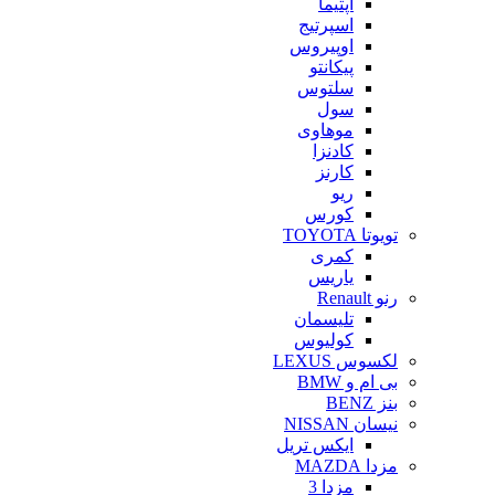
اپتیما
اسپرتیج
اوپیروس
پیکانتو
سلتوس
سول
موهاوی
کادنزا
کارنز
ریو
کورس
تویوتا TOYOTA
کمری
یاریس
رنو Renault
تلیسمان
کولیوس
لکسوس LEXUS
بی ام و BMW
بنز BENZ
نیسان NISSAN
ایکس تریل
مزدا MAZDA
مزدا 3