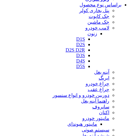
براساس نوع محصول
پنل بخاری کولر
جک کاپوت
جک ماشین
لامپ خودرو
زنون
D1S
D2S
D2S D2R
D3S
D4S
D5S
آینه بغل
ایربگ
چراغ خودرو
چراغ عقب
دوربین خودرو و انواع سنسور
راهنما آینه بغل
سانروف
اکتان
مانیتور خودرو
مانیتور هیوندای
سیستم صوتی
شیشه آینه بغل