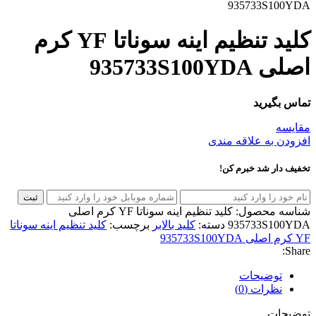
935733S100YDA
کلید تنظیم اینه سوناتا YF کرم
اصلی 935733S100YDA
تماس بگیرید
مقایسه
افزودن به علاقه مندی
تخفیف دار شد خبرم کن!
ثبت
شناسه محصول:
کلید تنظیم اینه سوناتا YF کرم اصلی
935733S100YDA
دسته:
کلید بالابر
برچسب:
کلید تنظیم اینه سوناتا
YF کرم اصلی 935733S100YDA
Share:
توضیحات
نظرات (0)
توضیحات