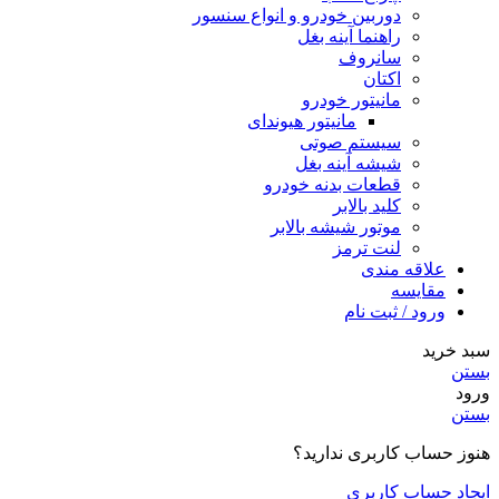
دوربین خودرو و انواع سنسور
راهنما آینه بغل
سانروف
اکتان
مانیتور خودرو
مانیتور هیوندای
سیستم صوتی
شیشه آینه بغل
قطعات بدنه خودرو
کلید بالابر
موتور شیشه بالابر
لنت ترمز
علاقه مندی
مقایسه
ورود / ثبت نام
سبد خرید
بستن
ورود
بستن
هنوز حساب کاربری ندارید؟
ایجاد حساب کاربری