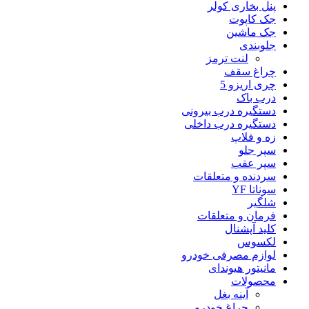
پنل بخاری کولر
جک کاپوت
جک ماشین
جلوبندی
لنت ترمز
چراغ سقف
چری اریزو 5
درب باک
دستگیره درب بیرونی
دستگیره درب داخلی
زه و فلاپ
سپر جلو
سپر عقب
سردنده و متعلقات
سوناتا YF
شلگیر
فرمان و متعلقات
کلید آپشنال
لکسوس
لوازم مصرفی خودرو
مانیتور هیوندای
محصولات
آینه بغل
چراغ خودرو