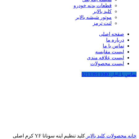
قطعات بدنه خودرو
کلید بالابر
موتور شیشه بالابر
لنت ترمز
صفحه اصلی
درباره ما
تماس با ما
لیست مقایسه
لیست علاقه مندی
لیست محصولات
تماس با انبار: 02133911040
بزرگنمایی تصویر
خانه
محصولات
کلید بالابر
کلید تنظیم اینه سوناتا YF کرم اصلی