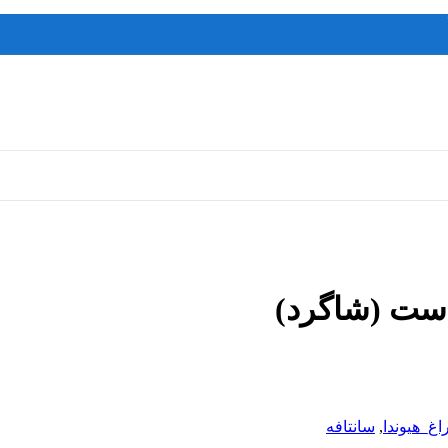
مشاوره و خرید عمده ویژه همکاران:
09122270783
اغ_هیوندا
,
سانتافه