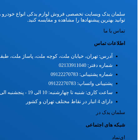
سلمان یدک وبسایت تخصصی فروش لوازم یدکی انواع خودرو هی
توانید بهترین پیشنهادها را مشاهده و مقایسه کنید.
تماس با ما
اطلاعات تماس
آدرس: تهران، خیابان ملت، کوچه ملت، پاساژ ملت، طبقه د
شماره دفتر: 02133911040
شماره پشتیبانی: 09122270783
پشتیبانی واتساپ: 09122270783
ساعت کاری: شنبه تا چهارشنبه: 10 الی 19 - پنجشنبه الی 15
دارای 4 انبار در نقاط مختلف تهران و کشور
سلمان یدک در
شبکه های اجتماعی
ای‌نماد