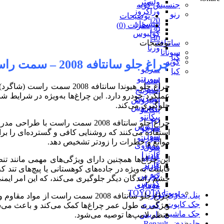
ولستر
جنسیس کوپه
وراکروز
رنو
توضیحات
i20
تلیسمان
نظرات (0)
i30
کولیوس
i40
سانتافه
توضیحات
ورنا
سوناتا
کیا
کوپه
چراغ جلو سانتافه 2008 – سمت راست (شاگرد)
سراتو
کیا
سورنتو
اپتیما
چراغ جلو هیوندا سانتافه 
اپتیما
اسپرتیج
عملکرد خودرو دارد. این چراغ‌ها به‌ویژه در شرایط شبا
اسپرتیج
اوپیروس
جلوگیری می‌کند.
اوپیروس
پیکانتو
پیکانتو
ریو
سلتوس
سراتو
استفاده می‌کنند که روشنایی کافی و گسترده‌ای را برای
سول
سورنتو
موانع و خطرات را زودتر تشخیص دهد.
موهاوی
سول
کادنزا
کادنزا
این چراغ‌ها همچنین دارای ویژگی‌های مهمی مانند تنظی
کارنز
کارنز
قابلیت به‌ویژه در جاده‌های کوهستانی یا پیچ‌های تند 
ریو
کورس
چشم رانندگان دیگر جلوگیری می‌کند، که این امر ایمنی
کورس
موهاوی
تویوتا TOYOTA
پنل بخاری کولر
چراغ جلو سانتافه 2008 سمت راست 
جک کاپوت
کمری
ویژگی به طول عمر چراغ‌ها کمک می‌کند و باعث می‌شو
جک ماشین
یاریس
منظم لامپ‌ها توصیه می‌شود.
جلوبندی
رنو Renault