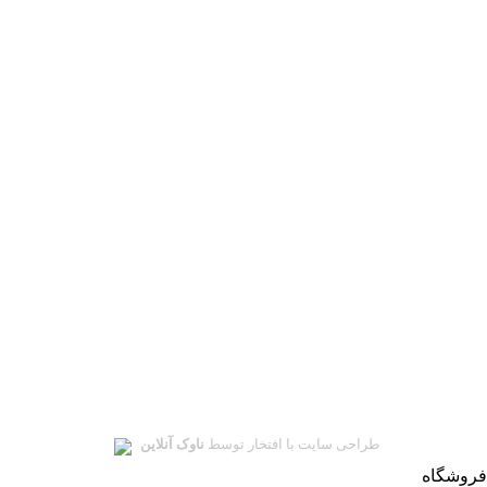
ساعت کاری: شنبه تا چهارشنبه: 10 الی 19 - پنجشنبه الی 15
دارای 4 انبار در نقاط مختلف تهران و کشور
سلمان یدک در
شبکه های اجتماعی
ای‌نماد
نماد اعتماد الکترونیکی
سلمان یدک
تمامی حقوق این سایت متعلق به
سلمان یدک
میباشد.
طراحی سایت با افتخار توسط
ناوک آنلاین
فروشگاه