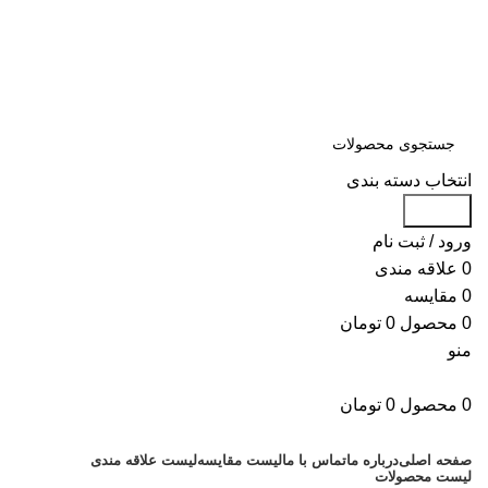
سلمان یدک، مرجع خرید انواع لوازم یدکی هیوندای و کیا با ضمانت اصالت
کالا
مشاوره و خرید عمده ویژه همکاران:
09122270783
مشاوره و خرید عمده ویژه همکاران:
09122270783
انتخاب دسته بندی
جستجو
ورود / ثبت نام
0
علاقه مندی
0
مقایسه
0
محصول
0
تومان
منو
0
محصول
0
تومان
دسته بندی کالاها
صفحه اصلی
درباره ما
تماس با ما
لیست مقایسه
لیست علاقه مندی
لیست محصولات