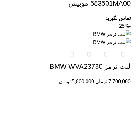
583501MA00 موبیس
تماس بگیرید
-25%
لنت ترمز BMW WVA23730
7,700,000
تومان
5,800,000
تومان
درباره ما
سلمان یدک کیست؟