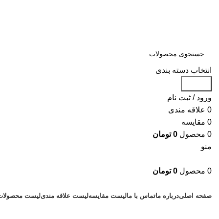
سلمان یدک، مرجع خرید انواع لوازم یدکی هیوندای و کیا با ضمانت اصالت کال
مشاوره و خرید عمده ویژه همکاران:
09122270783
انتخاب دسته بندی
جستجو
ورود / ثبت نام
0
علاقه مندی
0
مقایسه
0
محصول
0
تومان
منو
0
محصول
0
تومان
دسته بندی کالاها
صفحه اصلی
درباره ما
تماس با ما
لیست مقایسه
لیست علاقه مندی
لیست محصولات