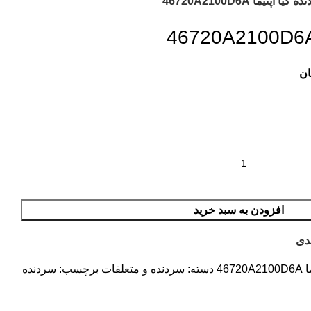
کیا اپتیما 46720A2100D6A
ان
افزودن به سبد خرید
دی
467
دسته:
سردنده و متعلقات
برچسب:
سردنده