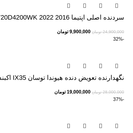
سردنده اصلی اپتیما 2016 2022 46720D4200WK
9,900,000
تومان
24,900,000
تومان
-32%
نگهدارنده تعویض دنده هیوندا توسان IX35 اکبند اصلی 467302S000
19,000,000
تومان
28,000,000
تومان
-37%