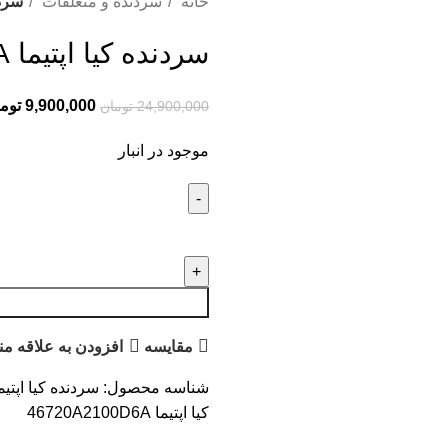
خانه
سردنده و متعلقات
سردنده 
سردنده کیا اپتیما 46720A2100D6A
9,900,000
توم
24,900,000
تومان
موجود در انبار
مقایسه
افزودن به علاقه من
شناسه محصول:
سردنده کیا اپتیما 20A2100D6A
کیا اپتیما 46720A2100D6A