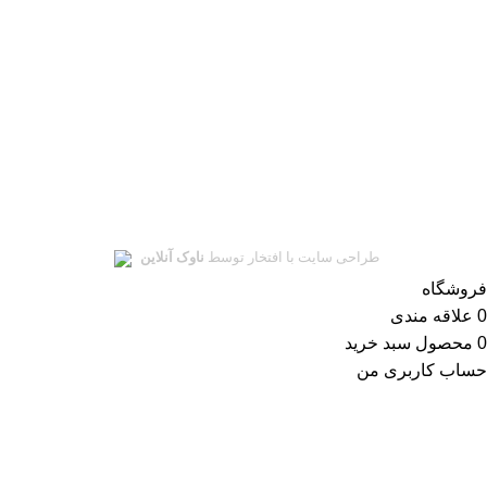
ای‌نماد
نماد اعتماد الکترونیکی
سلمان یدک
تمامی حقوق این سایت متعلق به
سلمان یدک
میباشد.
طراحی سایت با افتخار توسط
ناوک آنلاین
فروشگاه
0
علاقه مندی
0
محصول
سبد خرید
حساب کاربری من