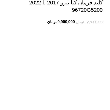
کلید فرمان کیا نیرو 2017 تا 2022
96720G5200
9,900,000
تومان
12,800,000
تومان
درباره ما
سلمان یدک کیست؟
سلمان یدک وبسایت تخصصی فروش لوازم یدکی انواع خودرو
هیوندا و کیا می باشد و سعی ما در این مجموعه معرفی
تکنولوژی روز و جدیدترین راه حل هاست. در بخش فروشگاه
سلمان یدک می توانید بهترین پیشنهادها را مشاهده و مقایسه
کنید.