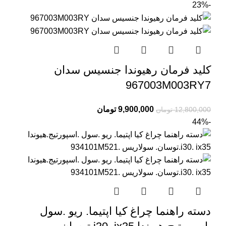
-23%
کلید فرمان رهیوندا جنسیس سدان
967003M003RY7
9,900,000
تومان
12,800,000
تومان
-44%
دسته راهنما چراغ کیا اپتیما. ریو .سول