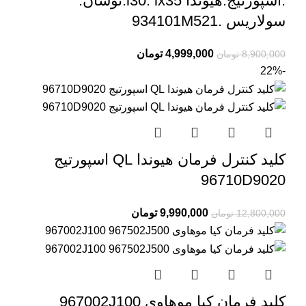
.اسپورتیج.هیوندا i30. ix35.توسان.
سولاریس .934101M521
4,999,000
تومان
8,900,000
تومان
-22%
کلید کنترل فرمان هیوندا QL اسپورتیج
96710D9020
9,990,000
تومان
12,800,000
تومان
کلید فرمان کیا موهاوی 967002J100