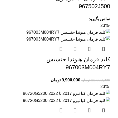
967502J500
تماس بگیرید
-23%
کلید فرمان هیوندا جنسیس
967003M004RY7
9,900,000
تومان
12,800,000
تومان
-23%