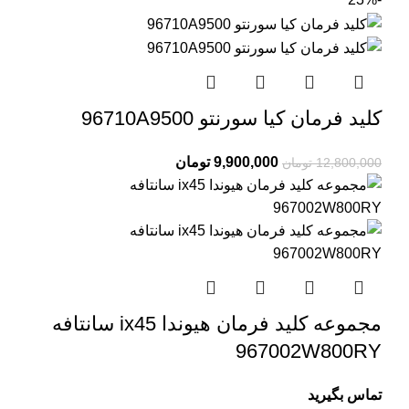
کلید فرمان کیا سورنتو 96710A9500
9,900,000
تومان
12,800,000
تومان
مجموعه کلید فرمان هیوندا ix45 سانتافه
967002W800RY
تماس بگیرید