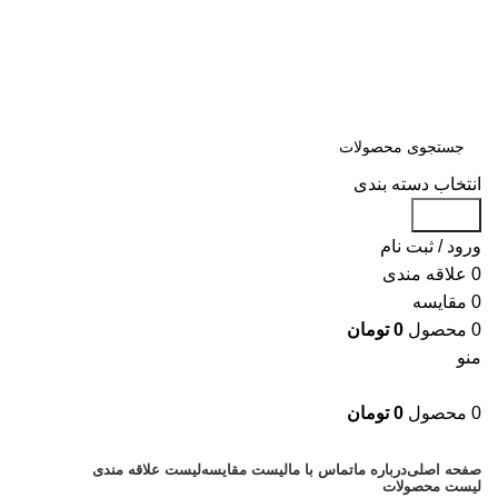
سلمان یدک، مرجع خرید انواع لوازم یدکی هیوندای و کیا با ضمانت اصالت
کالا
مشاوره و خرید عمده ویژه همکاران:
09122270783
مشاوره و خرید عمده ویژه همکاران:
09122270783
انتخاب دسته بندی
جستجو
ورود / ثبت نام
0
علاقه مندی
0
مقایسه
0
محصول
0
تومان
منو
0
محصول
0
تومان
دسته بندی کالاها
صفحه اصلی
درباره ما
تماس با ما
لیست مقایسه
لیست علاقه مندی
لیست محصولات