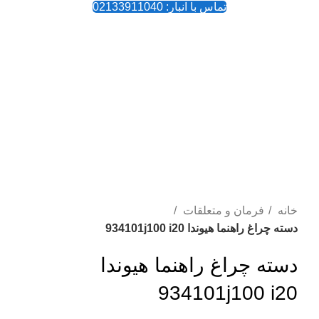
تماس با انبار: 02133911040
-44%
بزرگنمایی تصویر
خانه
فرمان و متعلقات
دسته چراغ راهنما هیوندا 934101j100 i20
دسته چراغ راهنما هیوندا
934101j100 i20