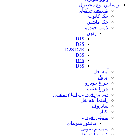
براساس نوع محصول
پنل بخاری کولر
جک کاپوت
جک ماشین
لامپ خودرو
زنون
D1S
D2S
D2S D2R
D3S
D4S
D5S
آینه بغل
ایربگ
چراغ خودرو
چراغ عقب
دوربین خودرو و انواع سنسور
راهنما آینه بغل
سانروف
اکتان
مانیتور خودرو
مانیتور هیوندای
سیستم صوتی
شیشه آینه بغل