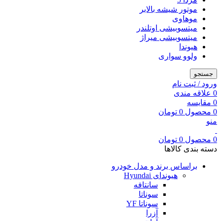
موتور شیشه بالابر
موهاوی
میتسوبیشی اوتلندر
میتسوبیشی میراژ
هیوندا
ولوو سواری
جستجو
ورود / ثبت نام
0
علاقه مندی
0
مقایسه
0
محصول
0
تومان
منو
0
محصول
0
تومان
دسته بندی کالاها
براساس برند و مدل خودرو
هیوندای Hyundai
سانتافه
سوناتا
سوناتا YF
آزرا