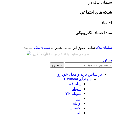
سلمان یدک در
شبکه های اجتماعی
ای‌نماد
نماد اعتماد الکترونیکی
سلمان یدک
تمامی حقوق این سایت متعلق به
سلمان یدک
میباشد.
طراحی سایت با افتخار توسط
ناوک آنلاین
بستن
جستجو
براساس برند و مدل خودرو
هیوندای Hyundai
سانتافه
سوناتا
سوناتا YF
آزرا
آوانته
اکسنت
النترا