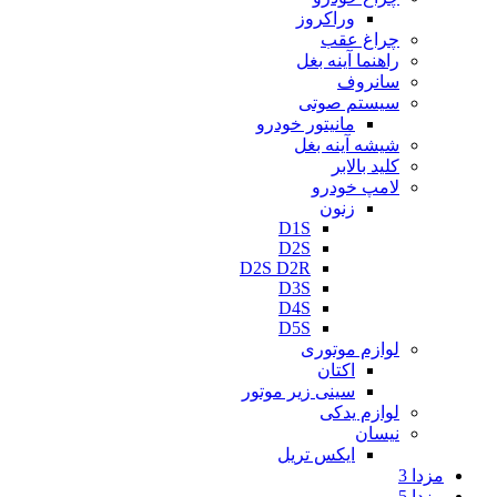
وراکروز
چراغ عقب
راهنما آینه بغل
سانروف
سیستم صوتی
مانیتور خودرو
شیشه آینه بغل
کلید بالابر
لامپ خودرو
زنون
D1S
D2S
D2S D2R
D3S
D4S
D5S
لوازم موتوری
اکتان
سینی زیر موتور
لوازم یدکی
نیسان
ایکس تریل
مزدا 3
مزدا 5