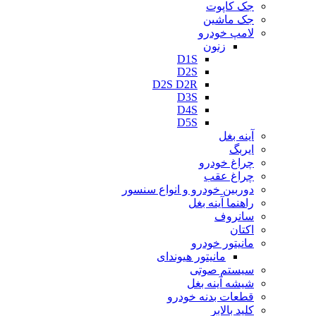
جک کاپوت
جک ماشین
لامپ خودرو
زنون
D1S
D2S
D2S D2R
D3S
D4S
D5S
آینه بغل
ایربگ
چراغ خودرو
چراغ عقب
دوربین خودرو و انواع سنسور
راهنما آینه بغل
سانروف
اکتان
مانیتور خودرو
مانیتور هیوندای
سیستم صوتی
شیشه آینه بغل
قطعات بدنه خودرو
کلید بالابر