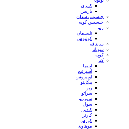
تویوتا
کمری
یاریس
جنسیس سدان
جنسیس کوپه
رنو
تلیسمان
کولیوس
سانتافه
سوناتا
کوپه
کیا
اپتیما
اسپرتیج
اوپیروس
پیکانتو
ریو
سراتو
سورنتو
سول
کادنزا
کارنز
کورس
موهاوی