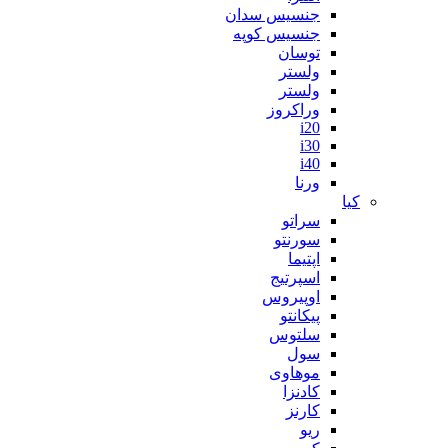
جنسیس سدان
جنسیس کوپه
توسان
ولستر
ولستر
وراکروز
i20
i30
i40
ورنا
کیا
سراتو
سورنتو
اپتیما
اسپرتیج
اوپیروس
پیکانتو
سلتوس
سول
موهاوی
کادنزا
کارنز
ریو