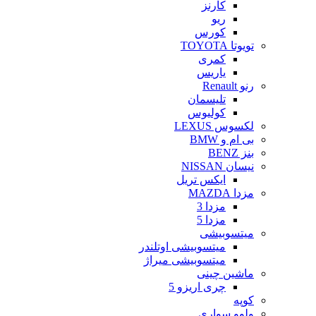
کارنز
ریو
کورس
تویوتا TOYOTA
کمری
یاریس
رنو Renault
تلیسمان
کولیوس
لکسوس LEXUS
بی ام و BMW
بنز BENZ
نیسان NISSAN
ایکس تریل
مزدا MAZDA
مزدا 3
مزدا 5
میتسوبیشی
میتسوبیشی اوتلندر
میتسوبیشی میراژ
ماشین چینی
چری اریزو 5
کوپه
ولوو سواری