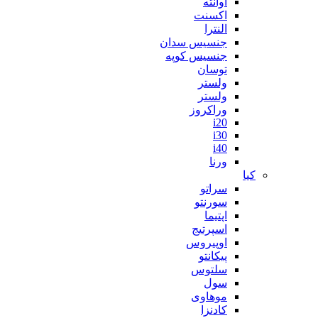
آوانته
اکسنت
النترا
جنسیس سدان
جنسیس کوپه
توسان
ولستر
ولستر
وراکروز
i20
i30
i40
ورنا
کیا
سراتو
سورنتو
اپتیما
اسپرتیج
اوپیروس
پیکانتو
سلتوس
سول
موهاوی
کادنزا