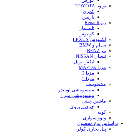
کورس
تویوتا TOYOTA
کمری
یاریس
رنو Renault
تلیسمان
کولیوس
لکسوس LEXUS
بی ام و BMW
بنز BENZ
نیسان NISSAN
ایکس تریل
مزدا MAZDA
مزدا 3
مزدا 5
میتسوبیشی
میتسوبیشی اوتلندر
میتسوبیشی میراژ
ماشین چینی
چری اریزو 5
کوپه
ولوو سواری
براساس نوع محصول
پنل بخاری کولر