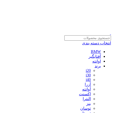
سلمان یدک، مرجع خرید انواع لوازم یدکی هیوندای و کیا با ضمانت اصالت
کالا
مشاوره و خرید عمده ویژه همکاران:
09122270783
مشاوره و خرید عمده ویژه همکاران:
09122270783
انتخاب دسته بندی
BMW
آفتابگیر
اوانته
برند
i20
i30
i40
آزرا
آوانته
اکسنت
النترا
بنز
توسان