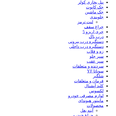
پنل بخاری کولر
جک کاپوت
جک ماشین
جلوبندی
لنت ترمز
چراغ سقف
چری اریزو 5
درب باک
دستگیره درب بیرونی
دستگیره درب داخلی
زه و فلاپ
سپر جلو
سپر عقب
سردنده و متعلقات
سوناتا YF
شلگیر
فرمان و متعلقات
کلید آپشنال
لکسوس
لوازم مصرفی خودرو
مانیتور هیوندای
محصولات
آینه بغل
چراغ خودرو