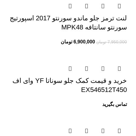
لنت ترمز جلو ماندو سورنتو 2017 اسپورتیج
سورنتو سانتافه MPK48
6,900,000
تومان
7,950,000
تومان
خرید و قیمت کمک جلو سوناتا YF وای اف
EX546512T450
تماس بگیرید