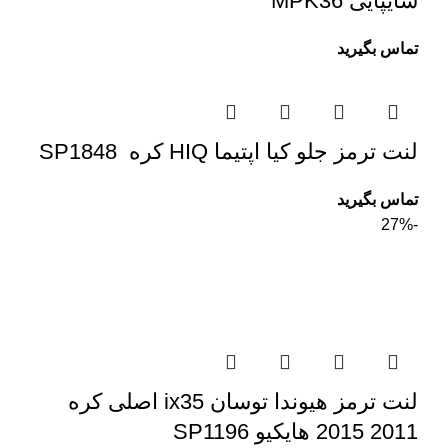
سایپایی MPK36
تماس بگیرید
لنت ترمز جلو کیا اپتیما HIQ کره SP1848
تماس بگیرید
-27%
لنت ترمز هیوندا توسان ix35 اصلی کره
2011 2015 هایکیو SP1196