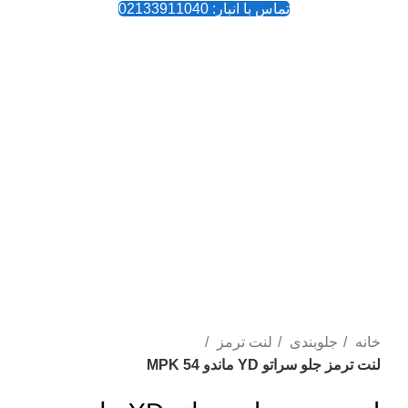
تماس با انبار: 02133911040
بزرگنمایی تصویر
خانه
جلوبندی
لنت ترمز
لنت ترمز جلو سراتو YD ماندو MPK 54