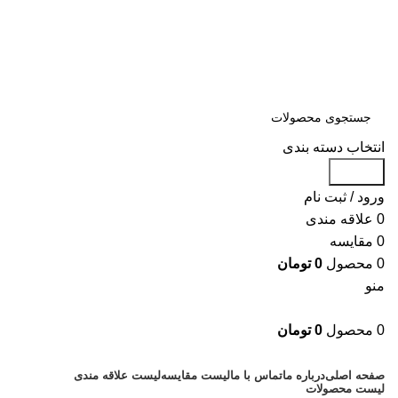
سلمان یدک، مرجع خرید انواع لوازم یدکی هیوندای و کیا با ضمانت اصالت
کالا
مشاوره و خرید عمده ویژه همکاران:
09122270783
مشاوره و خرید عمده ویژه همکاران:
09122270783
انتخاب دسته بندی
جستجو
ورود / ثبت نام
0
علاقه مندی
0
مقایسه
0
محصول
0
تومان
منو
0
محصول
0
تومان
دسته بندی کالاها
صفحه اصلی
درباره ما
تماس با ما
لیست مقایسه
لیست علاقه مندی
لیست محصولات