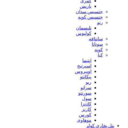
کمری
یاریس
جنسیس سدان
جنسیس کوپه
رنو
تلیسمان
کولیوس
سانتافه
سوناتا
کوپه
کیا
اپتیما
اسپرتیج
اوپیروس
پیکانتو
ریو
سراتو
سورنتو
سول
کادنزا
کارنز
کورس
موهاوی
پنل بخاری کولر