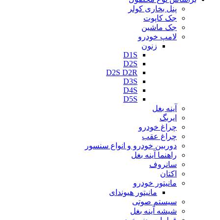
پنل بخاری کولر
جک کاپوت
جک ماشین
لامپ خودرو
زنون
D1S
D2S
D2S D2R
D3S
D4S
D5S
آینه بغل
ایربگ
چراغ خودرو
چراغ عقب
دوربین خودرو و انواع سنسور
راهنما آینه بغل
سانروف
اکتان
مانیتور خودرو
مانیتور هیوندای
سیستم صوتی
شیشه آینه بغل