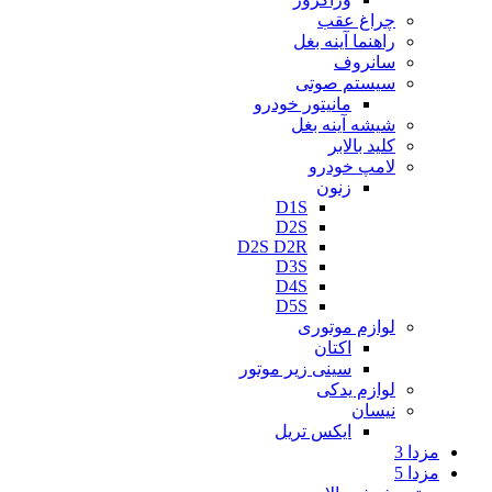
چراغ عقب
راهنما آینه بغل
سانروف
سیستم صوتی
مانیتور خودرو
شیشه آینه بغل
کلید بالابر
لامپ خودرو
زنون
D1S
D2S
D2S D2R
D3S
D4S
D5S
لوازم موتوری
اکتان
سینی زیر موتور
لوازم یدکی
نیسان
ایکس تریل
مزدا 3
مزدا 5