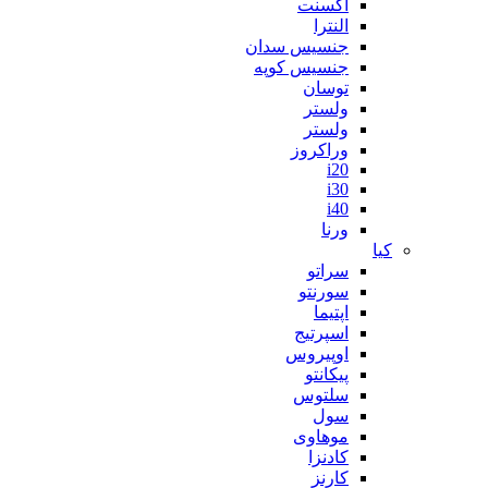
اکسنت
النترا
جنسیس سدان
جنسیس کوپه
توسان
ولستر
ولستر
وراکروز
i20
i30
i40
ورنا
کیا
سراتو
سورنتو
اپتیما
اسپرتیج
اوپیروس
پیکانتو
سلتوس
سول
موهاوی
کادنزا
کارنز