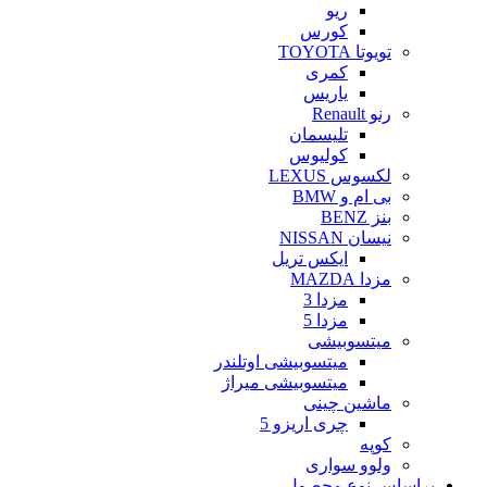
ریو
کورس
تویوتا TOYOTA
کمری
یاریس
رنو Renault
تلیسمان
کولیوس
لکسوس LEXUS
بی ام و BMW
بنز BENZ
نیسان NISSAN
ایکس تریل
مزدا MAZDA
مزدا 3
مزدا 5
میتسوبیشی
میتسوبیشی اوتلندر
میتسوبیشی میراژ
ماشین چینی
چری اریزو 5
کوپه
ولوو سواری
براساس نوع محصول