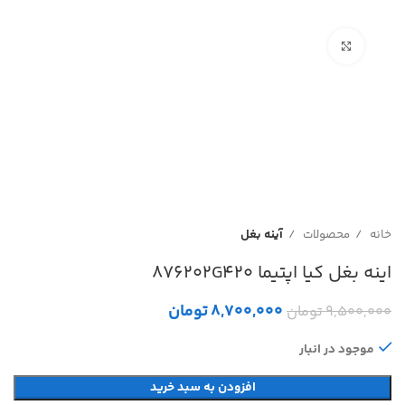
بزرگنمایی تصویر
خانه
محصولات
آینه بغل
اینه بغل کیا اپتیما 876202G420
8,700,000
تومان
9,500,000
تومان
موجود در انبار
افزودن به سبد خرید