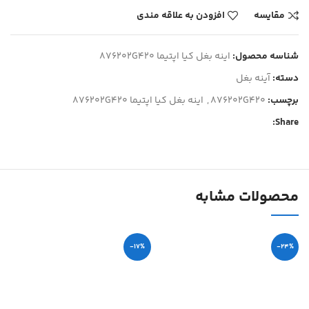
مقایسه
افزودن به علاقه مندی
شناسه محصول:
اینه بغل کیا اپتیما 876202G420
دسته:
آینه بغل
برچسب:
876202G420
,
اینه بغل کیا اپتیما 876202G420
Share:
محصولات مشابه
-17%
-24%