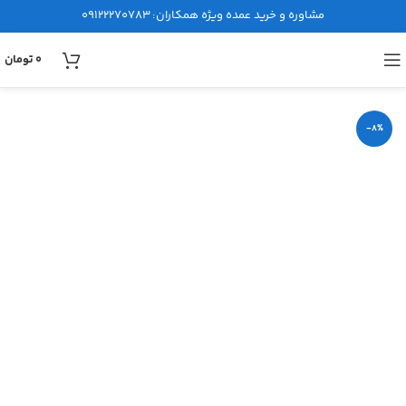
مشاوره و خرید عمده ویژه همکاران:
09122270783
0
تومان
-8%