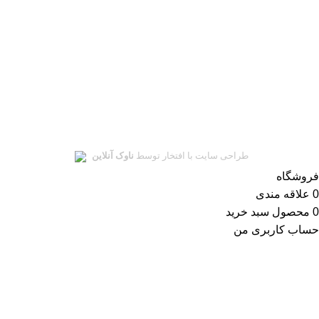
ای‌نماد
نماد اعتماد الکترونیکی
سلمان یدک
تمامی حقوق این سایت متعلق به
سلمان یدک
میباشد.
طراحی سایت با افتخار توسط
ناوک آنلاین
فروشگاه
0
علاقه مندی
0
محصول
سبد خرید
حساب کاربری من