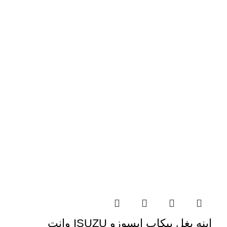
اینه بغل پیکاب ایسوزو ISUZU وانت