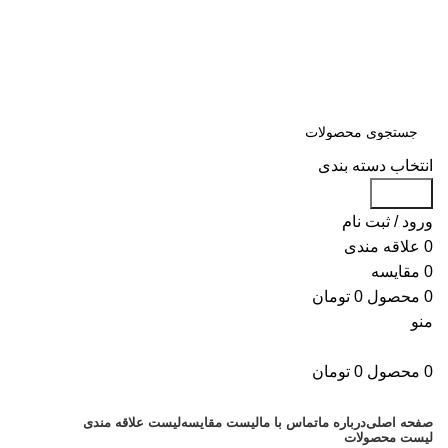
سلمان یدک، مرجع خرید انواع لوازم یدکی هیوندای و کیا با ضمانت اصالت
کالا
مشاوره و خرید عمده ویژه همکاران:
09122270783
مشاوره و خرید عمده ویژه همکاران:
09122270783
انتخاب دسته بندی
جستجو
ورود / ثبت نام
0
علاقه مندی
0
مقایسه
0
محصول
0
تومان
منو
0
محصول
0
تومان
دسته بندی کالاها
صفحه اصلی
درباره ما
تماس با ما
لیست مقایسه
لیست علاقه مندی
لیست محصولات