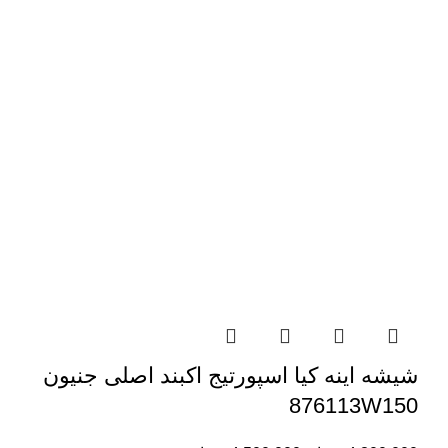
شیشه اینه کیا اسپورتیج اکبند اصلی جنیون
876113W150