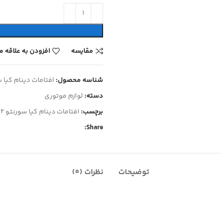
مقایسه
افزودن به علاقه 
شناسه محصول:
افتامات دینام کیا سورنتو 2012 2020 اک
دسته:
لوازم موتوری
برچسب:
افتامات دینام کیا سورنتو 2012 2020 اکبند 373702G700
Share:
توضیحات
نظرات (0)