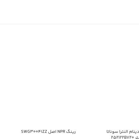
%
نام النترا سوناتا
رینگ NPR اصل SWG30041ZZ
252122