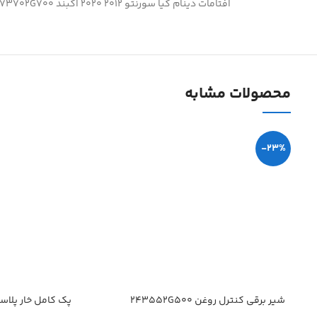
افتامات دینام کیا سورنتو 2012 2020 اکبند 373702G700
محصولات مشابه
-23%
شیر برقی کنترل روغن 243552G500
پک کامل خار پلاس