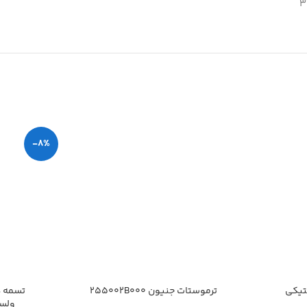
-8%
تیکی
ترموستات جنیون 255002B000
تسمه دی
ولستر B720