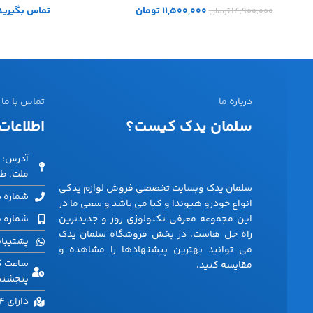
11,500,000
تومان
تماس بگیرید
14,900,000
تومان
درباره ما
تماس با ما
سلمان یدک کیست؟
اطلاعات
آدرس: ت
ملت، طبق
سلمان یدک وبسایت تخصصی فروش لوازم یدکی
شماره دفتر: 40
انواع خودرو هیوندا و کیا می باشد و سعی ما در
این مجموعه معرفی تکنولوژی روز و جدیدترین
شماره پشتیب
راه حل هاست. در بخش فروشگاه سلمان یدک
پشتیبانی وا
می توانید بهترین پیشنهادها را مشاهده و
مقایسه کنید.
پنجشنبه 
دارای 4 انبار در نقاط مختلف تهران و کشور