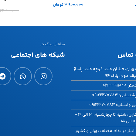
3,900,000
تومان
4,900,000
ت
سلمان یدک در
 تماس
شبکه های اجتماعی
هران، خیابان ملت، کوچه ملت، پاساژ
ه دوم، پلاک ۹۴
021339110
انی: 09122270783
تساپ: 09122270783
ساعت کاری: شنبه تا چهارشنبه: 10 الی 19 -
الی 15