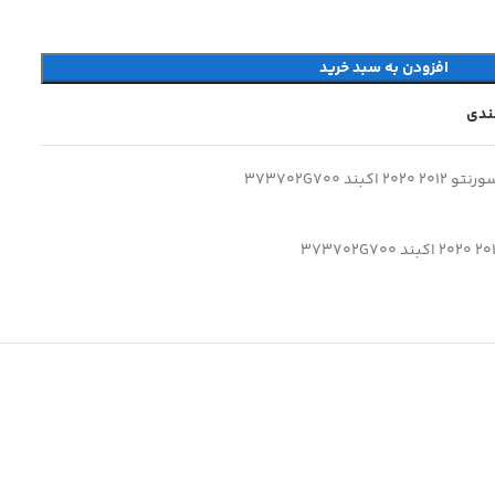
افزودن به سبد خرید
مندی
بند 373702G700