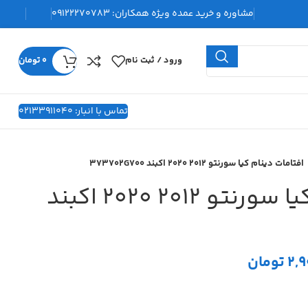
مشاوره و خرید عمده ویژه همکاران:
09122270783
ورود / ثبت نام
0
تومان
تماس با انبار: 02133911040
افتامات دینام کیا سورنتو 2012 2020 اکبند 373702G700
افتامات دینام کیا سورنتو 2012 2020 اکبند
2,
تومان