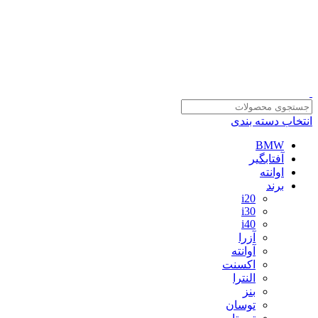
سلمان یدک، مرجع خرید انواع لوازم یدکی هیوندای و کیا با ضمانت اصالت
کالا
مشاوره و خرید عمده ویژه همکاران:
09122270783
مشاوره و خرید عمده ویژه همکاران:
09122270783
انتخاب دسته بندی
BMW
آفتابگیر
اوانته
برند
i20
i30
i40
آزرا
آوانته
اکسنت
النترا
بنز
توسان