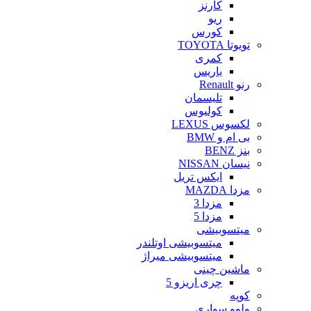
کارنز
ریو
کورس
تویوتا TOYOTA
کمری
یاریس
رنو Renault
تلیسمان
کولیوس
لکسوس LEXUS
بی ام و BMW
بنز BENZ
نیسان NISSAN
ایکس تریل
مزدا MAZDA
مزدا 3
مزدا 5
میتسوبیشی
میتسوبیشی اوتلندر
میتسوبیشی میراژ
ماشین چینی
چری اریزو 5
کوپه
ولوو سواری