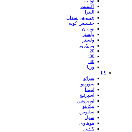
آوانته
اکسنت
النترا
جنسیس سدان
جنسیس کوپه
توسان
ولستر
ولستر
وراکروز
i20
i30
i40
ورنا
کیا
سراتو
سورنتو
اپتیما
اسپرتیج
اوپیروس
پیکانتو
سلتوس
سول
موهاوی
کادنزا