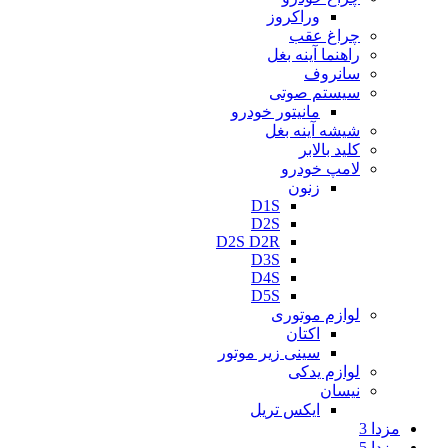
وراکروز
چراغ عقب
راهنما آینه بغل
سانروف
سیستم صوتی
مانیتور خودرو
شیشه آینه بغل
کلید بالابر
لامپ خودرو
زنون
D1S
D2S
D2S D2R
D3S
D4S
D5S
لوازم موتوری
اکتان
سینی زیر موتور
لوازم یدکی
نیسان
ایکس تریل
مزدا 3
مزدا 5