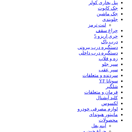
پنل بخاری کولر
جک کاپوت
جک ماشین
جلوبندی
لنت ترمز
چراغ سقف
چری اریزو 5
درب باک
دستگیره درب بیرونی
دستگیره درب داخلی
زه و فلاپ
سپر جلو
سپر عقب
سردنده و متعلقات
سوناتا YF
شلگیر
فرمان و متعلقات
کلید آپشنال
لکسوس
لوازم مصرفی خودرو
مانیتور هیوندای
محصولات
آینه بغل
چراغ خودرو