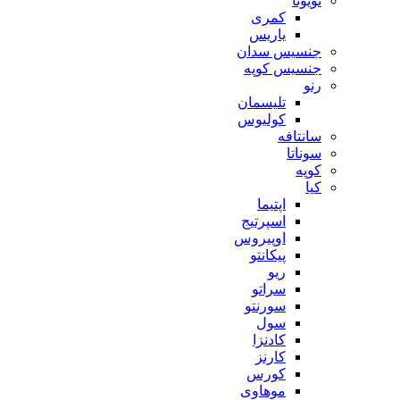
تویوتا
کمری
یاریس
جنسیس سدان
جنسیس کوپه
رنو
تلیسمان
کولیوس
سانتافه
سوناتا
کوپه
کیا
اپتیما
اسپرتیج
اوپیروس
پیکانتو
ریو
سراتو
سورنتو
سول
کادنزا
کارنز
کورس
موهاوی