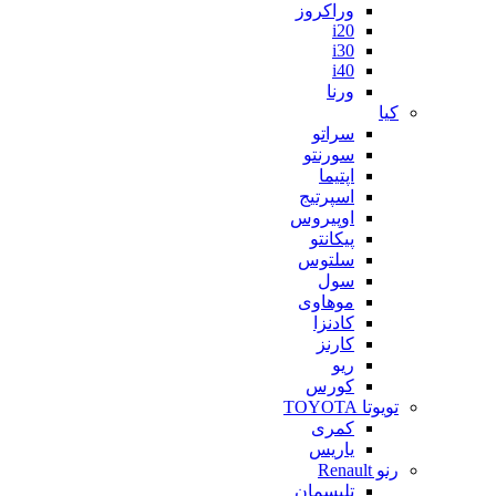
وراکروز
i20
i30
i40
ورنا
کیا
سراتو
سورنتو
اپتیما
اسپرتیج
اوپیروس
پیکانتو
سلتوس
سول
موهاوی
کادنزا
کارنز
ریو
کورس
تویوتا TOYOTA
کمری
یاریس
رنو Renault
تلیسمان