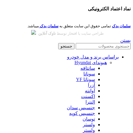
نماد اعتماد الکترونیکی
سلمان یدک
تمامی حقوق این سایت متعلق به
سلمان یدک
میباشد.
طراحی سایت با افتخار توسط
ناوک آنلاین
بستن
جستجو
براساس برند و مدل خودرو
هیوندای Hyundai
سانتافه
سوناتا
سوناتا YF
آزرا
آوانته
اکسنت
النترا
جنسیس سدان
جنسیس کوپه
توسان
ولستر
ولستر