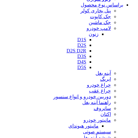
براساس نوع محصول
پنل بخاری کولر
جک کاپوت
جک ماشین
لامپ خودرو
زنون
D1S
D2S
D2S D2R
D3S
D4S
D5S
آینه بغل
ایربگ
چراغ خودرو
چراغ عقب
دوربین خودرو و انواع سنسور
راهنما آینه بغل
سانروف
اکتان
مانیتور خودرو
مانیتور هیوندای
سیستم صوتی
شیشه آینه بغل