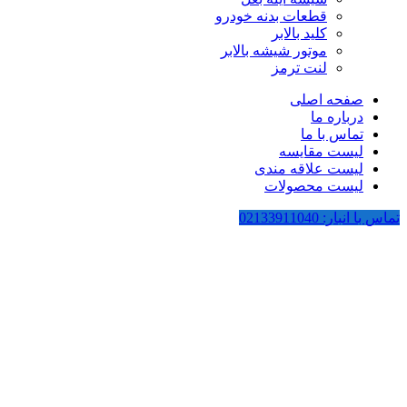
قطعات بدنه خودرو
کلید بالابر
موتور شیشه بالابر
لنت ترمز
صفحه اصلی
درباره ما
تماس با ما
لیست مقایسه
لیست علاقه مندی
لیست محصولات
تماس با انبار: 02133911040
بزرگنمایی تصویر