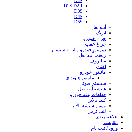
D2S
D2S D2R
D3S
D4S
D5S
آینه بغل
ایربگ
چراغ خودرو
چراغ عقب
دوربین خودرو و انواع سنسور
راهنما آینه بغل
سانروف
اکتان
مانیتور خودرو
مانیتور هیوندای
سیستم صوتی
شیشه آینه بغل
قطعات بدنه خودرو
کلید بالابر
موتور شیشه بالابر
لنت ترمز
علاقه مندی
مقایسه
ورود / ثبت نام