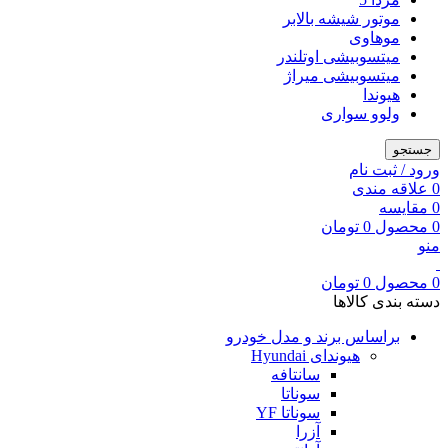
موتور شیشه بالابر
موهاوی
میتسوبیشی اوتلندر
میتسوبیشی میراژ
هیوندا
ولوو سواری
جستجو
ورود / ثبت نام
0
علاقه مندی
0
مقایسه
0
محصول
0
تومان
منو
0
محصول
0
تومان
دسته بندی کالاها
براساس برند و مدل خودرو
هیوندای Hyundai
سانتافه
سوناتا
سوناتا YF
آزرا