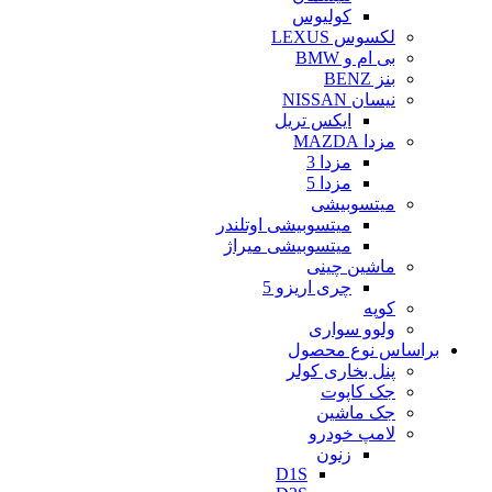
کولیوس
لکسوس LEXUS
بی ام و BMW
بنز BENZ
نیسان NISSAN
ایکس تریل
مزدا MAZDA
مزدا 3
مزدا 5
میتسوبیشی
میتسوبیشی اوتلندر
میتسوبیشی میراژ
ماشین چینی
چری اریزو 5
کوپه
ولوو سواری
براساس نوع محصول
پنل بخاری کولر
جک کاپوت
جک ماشین
لامپ خودرو
زنون
D1S