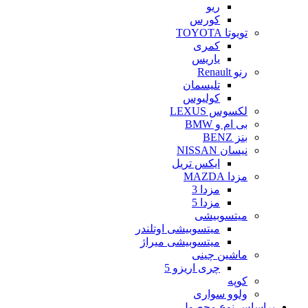
ریو
کورس
تویوتا TOYOTA
کمری
یاریس
رنو Renault
تلیسمان
کولیوس
لکسوس LEXUS
بی ام و BMW
بنز BENZ
نیسان NISSAN
ایکس تریل
مزدا MAZDA
مزدا 3
مزدا 5
میتسوبیشی
میتسوبیشی اوتلندر
میتسوبیشی میراژ
ماشین چینی
چری اریزو 5
کوپه
ولوو سواری
براساس نوع محصول