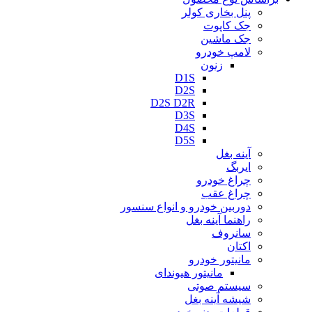
پنل بخاری کولر
جک کاپوت
جک ماشین
لامپ خودرو
زنون
D1S
D2S
D2S D2R
D3S
D4S
D5S
آینه بغل
ایربگ
چراغ خودرو
چراغ عقب
دوربین خودرو و انواع سنسور
راهنما آینه بغل
سانروف
اکتان
مانیتور خودرو
مانیتور هیوندای
سیستم صوتی
شیشه آینه بغل