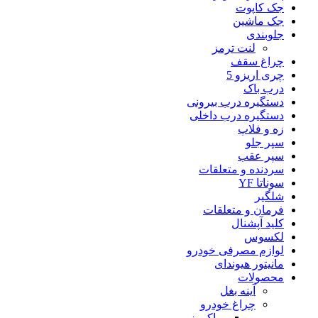
جک کاپوت
جک ماشین
جلوبندی
لنت ترمز
چراغ سقف
چری اریزو 5
درب باک
دستگیره درب بیرونی
دستگیره درب داخلی
زه و فلاپ
سپر جلو
سپر عقب
سردنده و متعلقات
سوناتا YF
شلگیر
فرمان و متعلقات
کلید آپشنال
لکسوس
لوازم مصرفی خودرو
مانیتور هیوندای
محصولات
آینه بغل
چراغ خودرو
وراکروز