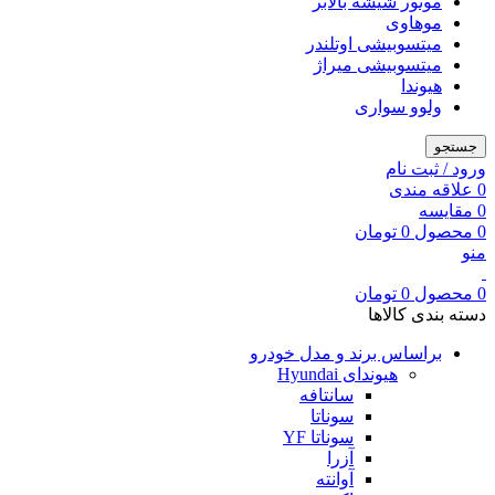
موتور شیشه بالابر
موهاوی
میتسوبیشی اوتلندر
میتسوبیشی میراژ
هیوندا
ولوو سواری
جستجو
ورود / ثبت نام
0
علاقه مندی
0
مقایسه
0
محصول
0
تومان
منو
0
محصول
0
تومان
دسته بندی کالاها
براساس برند و مدل خودرو
هیوندای Hyundai
سانتافه
سوناتا
سوناتا YF
آزرا
آوانته