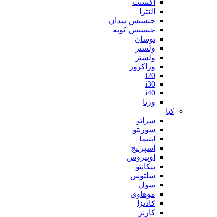
اکسنت
النترا
جنسیس سدان
جنسیس کوپه
توسان
ولستر
ولستر
وراکروز
i20
i30
i40
ورنا
کیا
سراتو
سورنتو
اپتیما
اسپرتیج
اوپیروس
پیکانتو
سلتوس
سول
موهاوی
کادنزا
کارنز