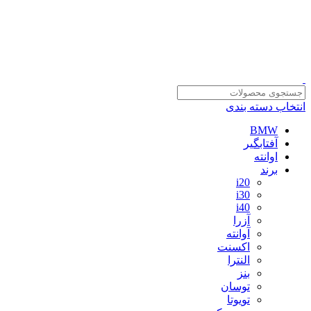
سلمان یدک، مرجع خرید انواع لوازم یدکی هیوندای و کیا با ضمانت اصالت کالا
مشاوره و خرید عمده ویژه همکاران:
09122270783
انتخاب دسته بندی
BMW
آفتابگیر
اوانته
برند
i20
i30
i40
آزرا
آوانته
اکسنت
النترا
بنز
توسان
تویوتا