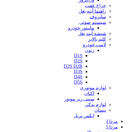
چراغ عقب
راهنما آینه بغل
سانروف
سیستم صوتی
مانیتور خودرو
شیشه آینه بغل
کلید بالابر
لامپ خودرو
زنون
D1S
D2S
D2S D2R
D3S
D4S
D5S
لوازم موتوری
اکتان
سینی زیر موتور
لوازم یدکی
نیسان
ایکس تریل
مزدا 3
مزدا 5