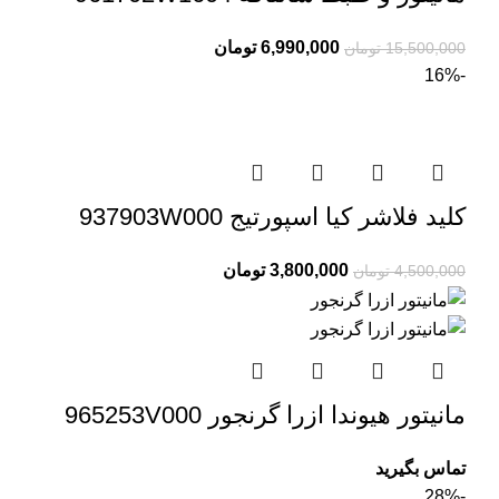
6,990,000
تومان
15,500,000
تومان
-16%
کلید فلاشر کیا اسپورتیج 937903W000
3,800,000
تومان
4,500,000
تومان
مانیتور هیوندا ازرا گرنجور 965253V000
تماس بگیرید
-28%