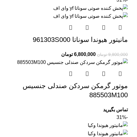
مانیتور هیوندا سوناتا 961303S000
6,800,000
تومان
9,800,000
تومان
موتور گرمکن سردکن صندلی جنسیس
885503M100
تماس بگیرید
-31%