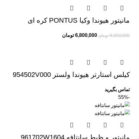
مانیتور هیوندا وکیا PONTUS کره ای
6,800,000
تومان
9,800,000
تومان
کیلس استارتر هیوندا ولستر 954502V000
تماس بگیرید
-55%
مانیتور و ظبط سانتافه 961702W1604