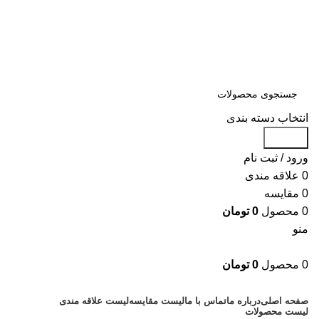
سلمان یدک، مرجع خرید انواع لوازم یدکی هیوندای و کیا با ضمانت اصالت
کالا
مشاوره و خرید عمده ویژه همکاران:
09122270783
مشاوره و خرید عمده ویژه همکاران:
09122270783
انتخاب دسته بندی
جستجو
ورود / ثبت نام
0
علاقه مندی
0
مقایسه
0
محصول
0
تومان
منو
0
محصول
0
تومان
دسته بندی کالاها
صفحه اصلی
درباره ما
تماس با ما
لیست مقایسه
لیست علاقه مندی
لیست محصولات