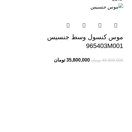
موس کنسول وسط جنسیس
965403M001
35,800,000
تومان
49,900,000
تومان
درباره ما
سلمان یدک کیست؟
سلمان یدک وبسایت تخصصی فروش لوازم یدکی انواع خودرو