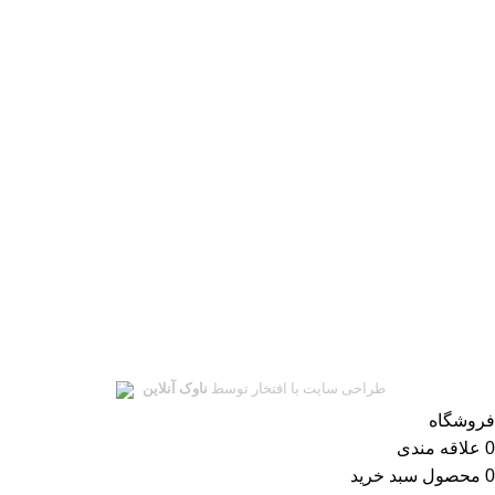
سلمان یدک در
شبکه های اجتماعی
ای‌نماد
نماد اعتماد الکترونیکی
سلمان یدک
تمامی حقوق این سایت متعلق به
سلمان یدک
میباشد.
طراحی سایت با افتخار توسط
ناوک آنلاین
فروشگاه
0
علاقه مندی
0
محصول
سبد خرید