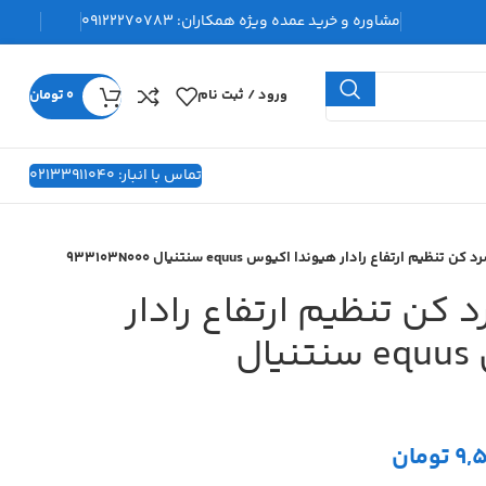
مشاوره و خرید عمده ویژه همکاران:
09122270783
ورود / ثبت نام
0
تومان
تماس با انبار: 02133911040
نظیم ارتفاع رادار هیوندا اکیوس equus سنتنیال 933103N000
 کن تنظیم ارتفاع رادار
هیوندا اکیوس equus سنتنیال
9,
تومان