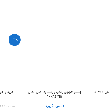
-11%
BF30
چسپ حرارتی رنگی پارکساید اصل المان
خرید و قی
PNKPZ3B2
تماس بگیرید
9,900,000
ت