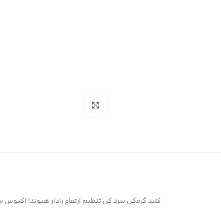
بزرگنمایی تصویر
کلید گرمکن سرد کن تنظیم ارتفاع رادار هیوندا اکیوس سنتنیال 00