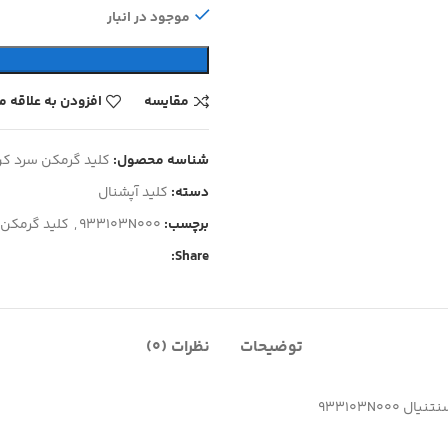
موجود در انبار
مقایسه
افزودن به علاقه 
شناسه محصول:
کلید گرمکن سرد کن تن
دسته:
کلید آپشنال
برچسب:
933103N000
,
کلید گرمکن سر
Share:
توضیحات
نظرات (0)
933103N0