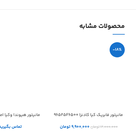
محصولات مشابه
-18%
مانیتور فابریک کیا کادنزا 96525F6500
مانیتور هیوندا وکیا اصلی 0
9,900,000
تومان
تماس بگیرید
12,000,000
تومان