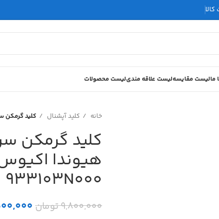
کالا
 ما
لیست مقایسه
لیست علاقه مندی
لیست محصولات
خانه
کلید آپشنال
کلید گرمکن سرد کن ت
کلید گرمکن سرد
933103N000
500,000
9,800,000
تومان