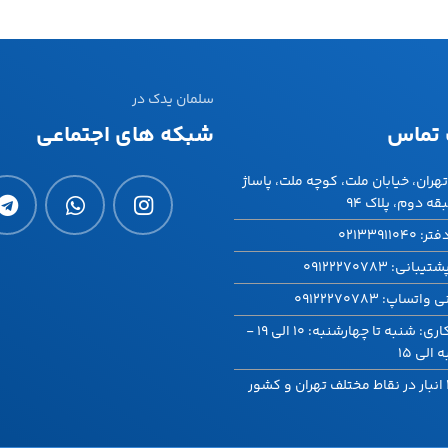
سلمان یدک در
 تماس
شبکه های اجتماعی
هران، خیابان ملت، کوچه ملت، پاساژ
ه دوم، پلاک ۹۴
021339110
انی: 09122270783
تساپ: 09122270783
ساعت کاری: شنبه تا چهارشنبه: 10 الی 19 -
الی 15