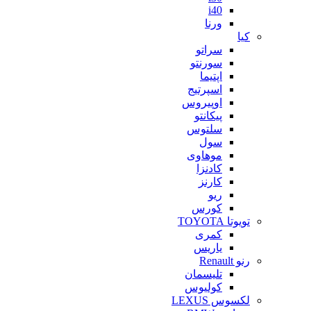
i40
ورنا
کیا
سراتو
سورنتو
اپتیما
اسپرتیج
اوپیروس
پیکانتو
سلتوس
سول
موهاوی
کادنزا
کارنز
ریو
کورس
تویوتا TOYOTA
کمری
یاریس
رنو Renault
تلیسمان
کولیوس
لکسوس LEXUS