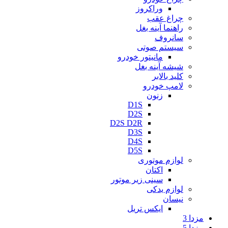
وراکروز
چراغ عقب
راهنما آینه بغل
سانروف
سیستم صوتی
مانیتور خودرو
شیشه آینه بغل
کلید بالابر
لامپ خودرو
زنون
D1S
D2S
D2S D2R
D3S
D4S
D5S
لوازم موتوری
اکتان
سینی زیر موتور
لوازم یدکی
نیسان
ایکس تریل
مزدا 3
مزدا 5