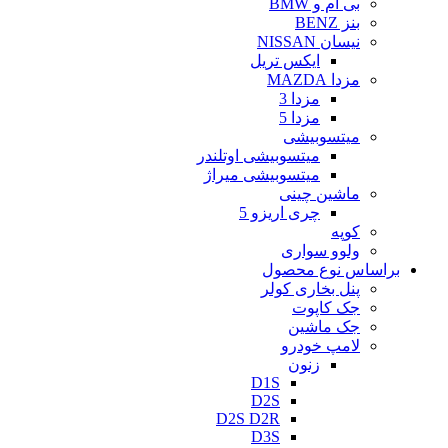
بی ام و BMW
بنز BENZ
نیسان NISSAN
ایکس تریل
مزدا MAZDA
مزدا 3
مزدا 5
میتسوبیشی
میتسوبیشی اوتلندر
میتسوبیشی میراژ
ماشین چینی
چری اریزو 5
کوپه
ولوو سواری
براساس نوع محصول
پنل بخاری کولر
جک کاپوت
جک ماشین
لامپ خودرو
زنون
D1S
D2S
D2S D2R
D3S