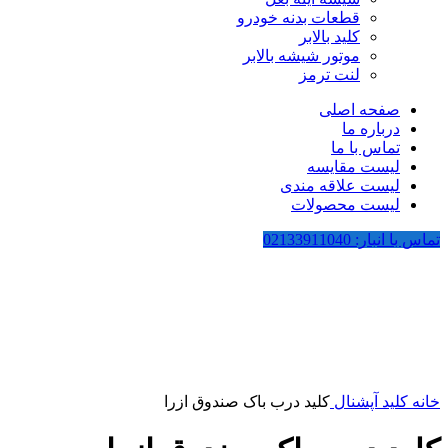
قطعات بدنه خودرو
کلید بالابر
موتور شیشه بالابر
لنت ترمز
صفحه اصلی
درباره ما
تماس با ما
لیست مقایسه
لیست علاقه مندی
لیست محصولات
تماس با انبار: 02133911040
بزرگنمایی تصویر
خانه
کلید آپشنال
کلید درب باک صندوق ازرا