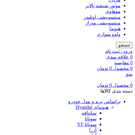
موتور شیشه بالابر
موهاوی
میتسوبیشی اوتلندر
میتسوبیشی میراژ
هیوندا
ولوو سواری
جستجو
ورود / ثبت نام
0
علاقه مندی
0
مقایسه
0
محصول
0
تومان
منو
0
محصول
0
تومان
دسته بندی کالاها
براساس برند و مدل خودرو
هیوندای Hyundai
سانتافه
سوناتا
سوناتا YF
آزرا