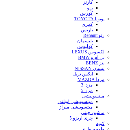
کارنز
ریو
کورس
تویوتا TOYOTA
کمری
یاریس
رنو Renault
تلیسمان
کولیوس
لکسوس LEXUS
بی ام و BMW
بنز BENZ
نیسان NISSAN
ایکس تریل
مزدا MAZDA
مزدا 3
مزدا 5
میتسوبیشی
میتسوبیشی اوتلندر
میتسوبیشی میراژ
ماشین چینی
چری اریزو 5
کوپه
ولوو سواری