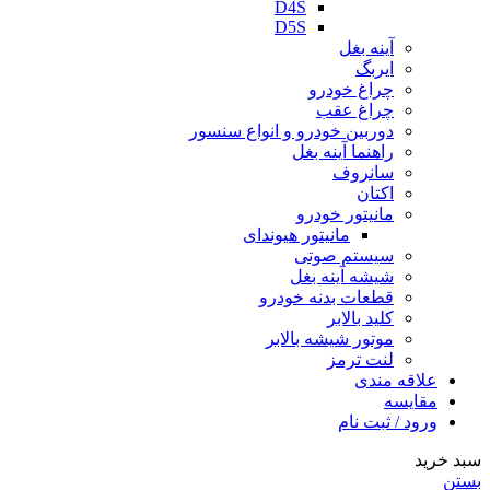
D4S
D5S
آینه بغل
ایربگ
چراغ خودرو
چراغ عقب
دوربین خودرو و انواع سنسور
راهنما آینه بغل
سانروف
اکتان
مانیتور خودرو
مانیتور هیوندای
سیستم صوتی
شیشه آینه بغل
قطعات بدنه خودرو
کلید بالابر
موتور شیشه بالابر
لنت ترمز
علاقه مندی
مقایسه
ورود / ثبت نام
سبد خرید
بستن