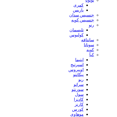
تویوتا
کمری
یاریس
جنسیس سدان
جنسیس کوپه
رنو
تلیسمان
کولیوس
سانتافه
سوناتا
کوپه
کیا
اپتیما
اسپرتیج
اوپیروس
پیکانتو
ریو
سراتو
سورنتو
سول
کادنزا
کارنز
کورس
موهاوی