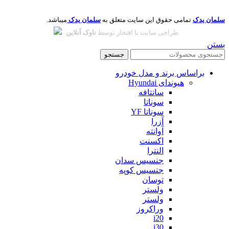
سلمان یدک
تمامی حقوق این سایت متعلق به
سلمان یدک
میباشد.
طراحی سایت با افتخار توسط
ناوک آنلاین
بستن
جستجو
براساس برند و مدل خودرو
هیوندای Hyundai
سانتافه
سوناتا
سوناتا YF
آزرا
آوانته
اکسنت
النترا
جنسیس سدان
جنسیس کوپه
توسان
ولستر
ولستر
وراکروز
i20
i30