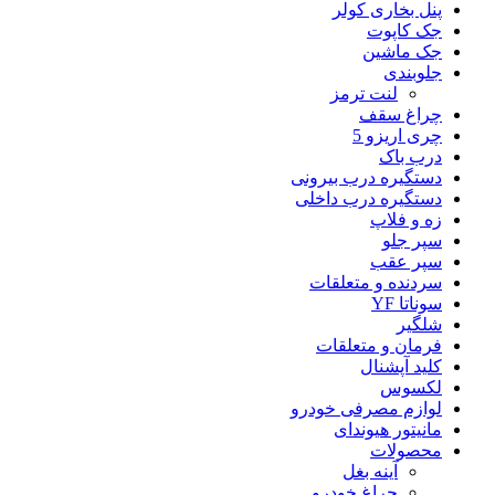
پنل بخاری کولر
جک کاپوت
جک ماشین
جلوبندی
لنت ترمز
چراغ سقف
چری اریزو 5
درب باک
دستگیره درب بیرونی
دستگیره درب داخلی
زه و فلاپ
سپر جلو
سپر عقب
سردنده و متعلقات
سوناتا YF
شلگیر
فرمان و متعلقات
کلید آپشنال
لکسوس
لوازم مصرفی خودرو
مانیتور هیوندای
محصولات
آینه بغل
چراغ خودرو