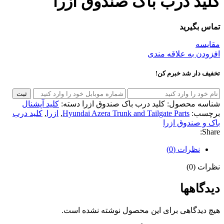
کلید درب باک صندوق ازرا
تماس بگیرید
مقایسه
افزودن به علاقه مندی
تخفیف دار شد خبرم کن!
ثبت
شناسه محصول:
کلید درب باک صندوق ازرا
دسته:
کلید آپشنال
برچسب:
Hyundai Azera Trunk and Tailgate Parts
,
ازرا
,
کلید درب
باک و صندوق ازرا
Share:
نظرات (0)
نظرات (0)
دیدگاهها
هیچ دیدگاهی برای این محصول نوشته نشده است.