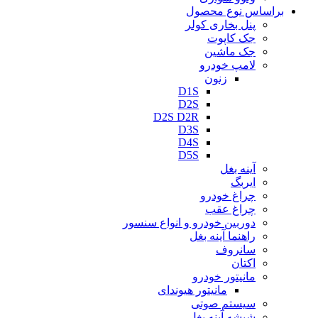
براساس نوع محصول
پنل بخاری کولر
جک کاپوت
جک ماشین
لامپ خودرو
زنون
D1S
D2S
D2S D2R
D3S
D4S
D5S
آینه بغل
ایربگ
چراغ خودرو
چراغ عقب
دوربین خودرو و انواع سنسور
راهنما آینه بغل
سانروف
اکتان
مانیتور خودرو
مانیتور هیوندای
سیستم صوتی
شیشه آینه بغل