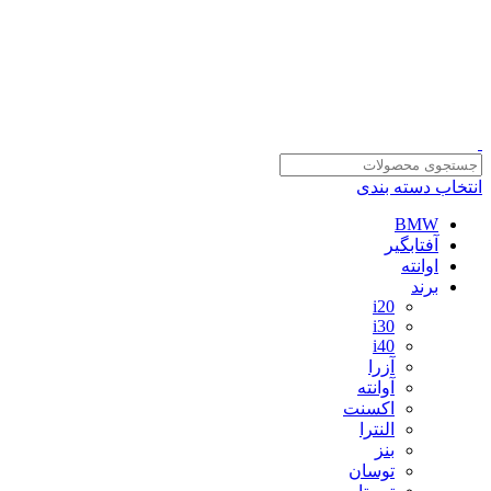
سلمان یدک، مرجع خرید انواع لوازم یدکی هیوندای و کیا با ضمانت اصالت
کالا
مشاوره و خرید عمده ویژه همکاران:
09122270783
مشاوره و خرید عمده ویژه همکاران:
09122270783
انتخاب دسته بندی
BMW
آفتابگیر
اوانته
برند
i20
i30
i40
آزرا
آوانته
اکسنت
النترا
بنز
توسان