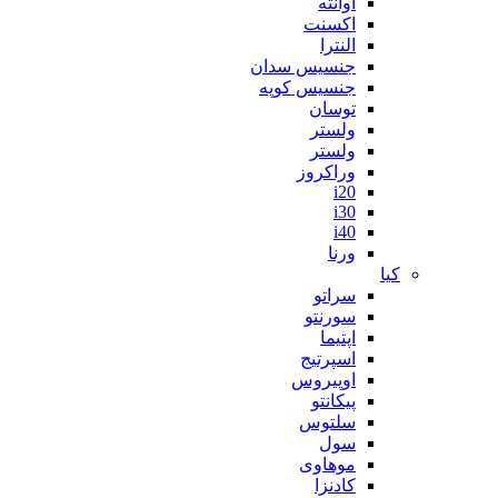
آوانته
اکسنت
النترا
جنسیس سدان
جنسیس کوپه
توسان
ولستر
ولستر
وراکروز
i20
i30
i40
ورنا
کیا
سراتو
سورنتو
اپتیما
اسپرتیج
اوپیروس
پیکانتو
سلتوس
سول
موهاوی
کادنزا