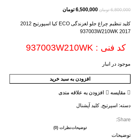
6,500,000
تومان
6,800,000
تومان
کلید تنظیم چراغ جلو لغزندگی ECO کیا اسپورتیج 2012
2017 937003W210WK
کد فنی : 937003W210WK
موجود در انبار
افزودن به سبد خرید
مقایسه
افزودن به علاقه مندی
دسته:
اسپرتیج
,
کلید آپشنال
Share:
توضیحات
نظرات (0)
توضیحات