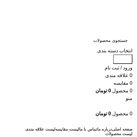
سلمان یدک، مرجع خرید انواع لوازم یدکی هیوندای و کیا با ضمانت اصالت
کالا
مشاوره و خرید عمده ویژه همکاران:
09122270783
مشاوره و خرید عمده ویژه همکاران:
09122270783
انتخاب دسته بندی
جستجو
ورود / ثبت نام
0
علاقه مندی
0
مقایسه
0
محصول
0
تومان
منو
0
محصول
0
تومان
دسته بندی کالاها
صفحه اصلی
درباره ما
تماس با ما
لیست مقایسه
لیست علاقه مندی
لیست محصولات