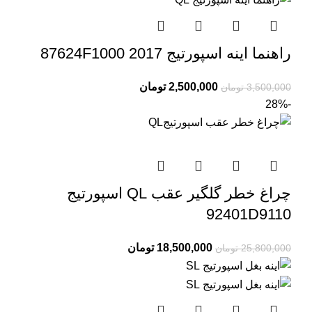
راهنما اینه اسپورتیج 2017 87624F1000
2,500,000
تومان
3,500,000
تومان
-28%
چراغ خطر گلگیر عقب QL اسپورتیج
92401D9110
18,500,000
تومان
25,800,000
تومان