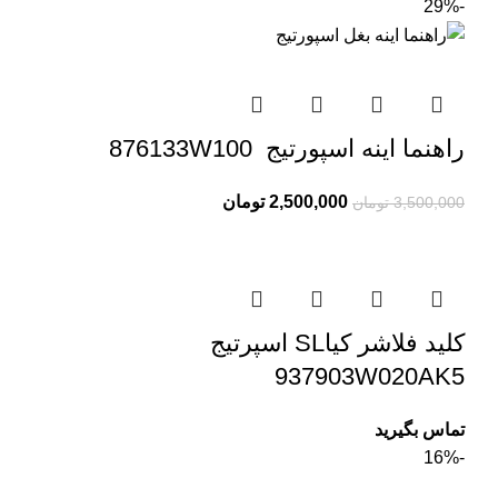
-29%
راهنما اینه اسپورتیج 876133W100
2,500,000
تومان
3,500,000
تومان
کلید فلاشر کیاSL اسپرتیج
937903W020AK5
تماس بگیرید
-16%