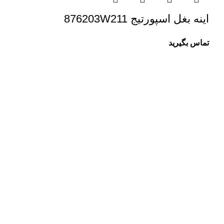
اینه بغل اسپورتیج 876203W211
تماس بگیرید
درباره ما
سلمان یدک کیست؟
سلمان یدک وبسایت تخصصی فروش لوازم یدکی انواع خودرو
هیوندا و کیا می باشد و سعی ما در این مجموعه معرفی
تکنولوژی روز و جدیدترین راه حل هاست. در بخش فروشگاه
سلمان یدک می توانید بهترین پیشنهادها را مشاهده و مقایسه
کنید.