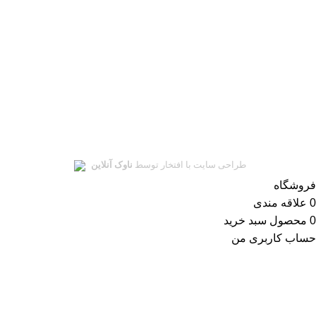
ای‌نماد
نماد اعتماد الکترونیکی
سلمان یدک
تمامی حقوق این سایت متعلق به
سلمان یدک
میباشد.
طراحی سایت با افتخار توسط
ناوک آنلاین
فروشگاه
0
علاقه مندی
0
محصول
سبد خرید
حساب کاربری من