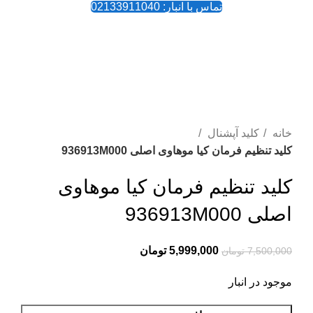
تماس با انبار: 02133911040
-20%
بزرگنمایی تصویر
خانه
کلید آپشنال
کلید تنظیم فرمان کیا موهاوی اصلی 936913M000
کلید تنظیم فرمان کیا موهاوی
اصلی 936913M000
5,999,000
تومان
7,500,000
تومان
موجود در انبار