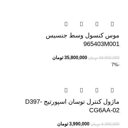
موس کنسول وسط جنسیس
965403M001
35,800,000
تومان
49,900,000
تومان
-7%
ماژول کنترل توسان اسپورتیج D397-
CG6AA-02
3,990,000
تومان
4,300,000
تومان