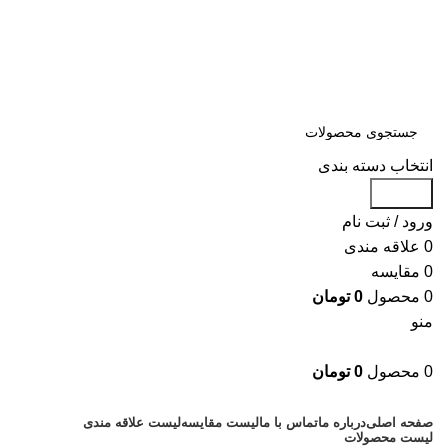
سلمان یدک، مرجع خرید انواع لوازم یدکی هیوندای و کیا با ضمانت اصالت
کالا
مشاوره و خرید عمده ویژه همکاران:
09122270783
مشاوره و خرید عمده ویژه همکاران:
09122270783
انتخاب دسته بندی
جستجو
ورود / ثبت نام
0
علاقه مندی
0
مقایسه
0
محصول
0
تومان
منو
0
محصول
0
تومان
دسته بندی کالاها
صفحه اصلی
درباره ما
تماس با ما
لیست مقایسه
لیست علاقه مندی
لیست محصولات