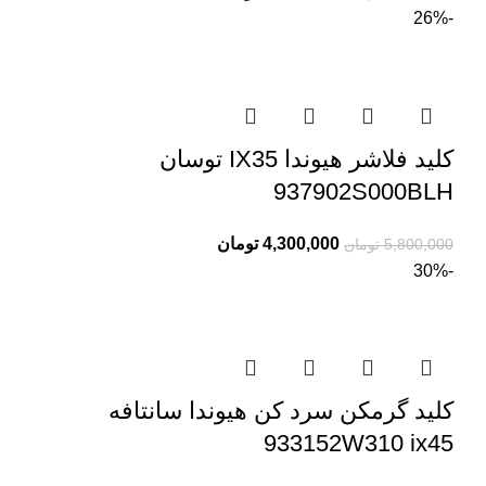
-26%
کلید فلاشر هیوندا IX35 توسان
937902S000BLH
4,300,000
تومان
5,800,000
تومان
-30%
کلید گرمکن سرد کن هیوندا سانتافه
933152W310 ix45