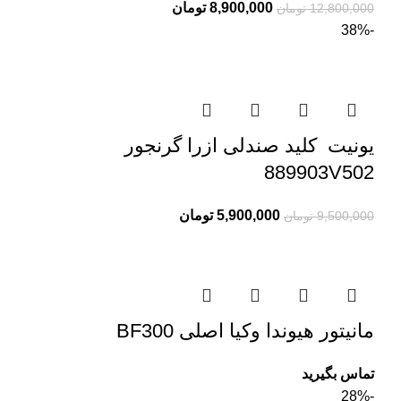
8,900,000
تومان
12,800,000
تومان
-38%
یونیت کلید صندلی ازرا گرنجور
889903V502
5,900,000
تومان
9,500,000
تومان
مانیتور هیوندا وکیا اصلی BF300
تماس بگیرید
-28%