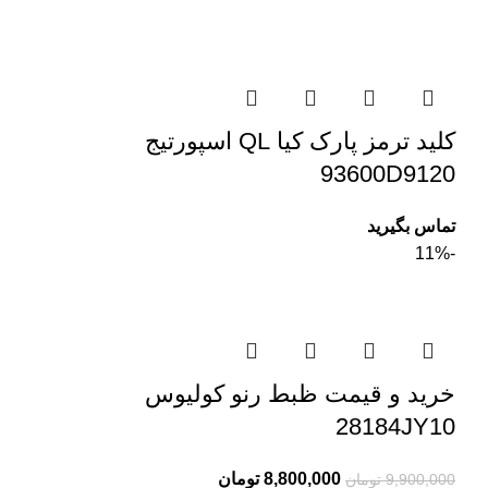
کلید ترمز پارک کیا QL اسپورتیج
93600D9120
تماس بگیرید
-11%
خرید و قیمت ظبط رنو کولیوس
28184JY10
8,800,000
تومان
9,900,000
تومان