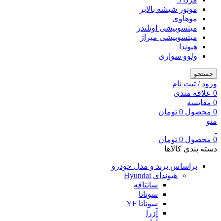
موتور شیشه بالابر
موهاوی
میتسوبیشی اوتلندر
میتسوبیشی میراژ
هیوندا
ولوو سواری
جستجو
ورود / ثبت نام
0
علاقه مندی
0
مقایسه
0
محصول
0
تومان
منو
0
محصول
0
تومان
دسته بندی کالاها
براساس برند و مدل خودرو
هیوندای Hyundai
سانتافه
سوناتا
سوناتا YF
آزرا