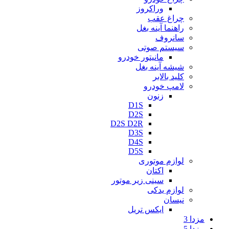
وراکروز
چراغ عقب
راهنما آینه بغل
سانروف
سیستم صوتی
مانیتور خودرو
شیشه آینه بغل
کلید بالابر
لامپ خودرو
زنون
D1S
D2S
D2S D2R
D3S
D4S
D5S
لوازم موتوری
اکتان
سینی زیر موتور
لوازم یدکی
نیسان
ایکس تریل
مزدا 3
مزدا 5