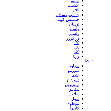
آوانته
اکسنت
النترا
جنسیس سدان
جنسیس کوپه
توسان
ولستر
ولستر
وراکروز
i20
i30
i40
ورنا
کیا
سراتو
سورنتو
اپتیما
اسپرتیج
اوپیروس
پیکانتو
سلتوس
سول
موهاوی
کادنزا