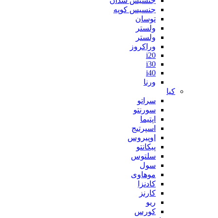
جنسیس سدان
جنسیس کوپه
توسان
ولستر
ولستر
وراکروز
i20
i30
i40
ورنا
کیا
سراتو
سورنتو
اپتیما
اسپرتیج
اوپیروس
پیکانتو
سلتوس
سول
موهاوی
کادنزا
کارنز
ریو
کورس