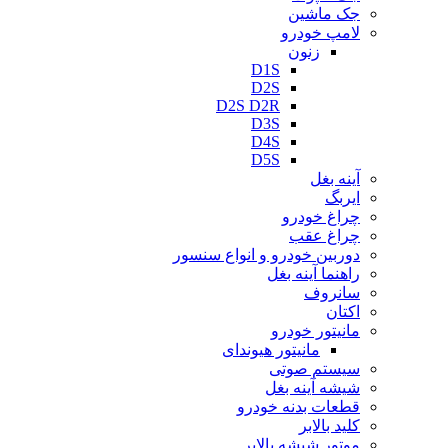
جک ماشین
لامپ خودرو
زنون
D1S
D2S
D2S D2R
D3S
D4S
D5S
آینه بغل
ایربگ
چراغ خودرو
چراغ عقب
دوربین خودرو و انواع سنسور
راهنما آینه بغل
سانروف
اکتان
مانیتور خودرو
مانیتور هیوندای
سیستم صوتی
شیشه آینه بغل
قطعات بدنه خودرو
کلید بالابر
موتور شیشه بالابر