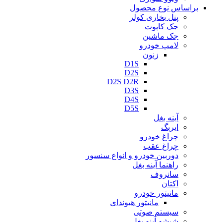
براساس نوع محصول
پنل بخاری کولر
جک کاپوت
جک ماشین
لامپ خودرو
زنون
D1S
D2S
D2S D2R
D3S
D4S
D5S
آینه بغل
ایربگ
چراغ خودرو
چراغ عقب
دوربین خودرو و انواع سنسور
راهنما آینه بغل
سانروف
اکتان
مانیتور خودرو
مانیتور هیوندای
سیستم صوتی
شیشه آینه بغل