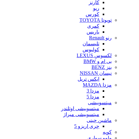
کارنز
ریو
کورس
تویوتا TOYOTA
کمری
یاریس
رنو Renault
تلیسمان
کولیوس
لکسوس LEXUS
بی ام و BMW
بنز BENZ
نیسان NISSAN
ایکس تریل
مزدا MAZDA
مزدا 3
مزدا 5
میتسوبیشی
میتسوبیشی اوتلندر
میتسوبیشی میراژ
ماشین چینی
چری اریزو 5
کوپه
ولوو سواری