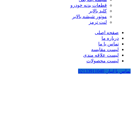
قطعات بدنه خودرو
کلید بالابر
موتور شیشه بالابر
لنت ترمز
صفحه اصلی
درباره ما
تماس با ما
لیست مقایسه
لیست علاقه مندی
لیست محصولات
تماس با انبار: 02133911040
بزرگنمایی تصویر