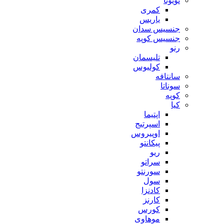
تویوتا
کمری
یاریس
جنسیس سدان
جنسیس کوپه
رنو
تلیسمان
کولیوس
سانتافه
سوناتا
کوپه
کیا
اپتیما
اسپرتیج
اوپیروس
پیکانتو
ریو
سراتو
سورنتو
سول
کادنزا
کارنز
کورس
موهاوی