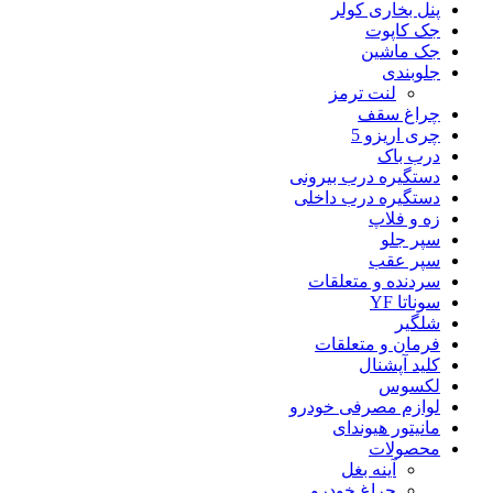
پنل بخاری کولر
جک کاپوت
جک ماشین
جلوبندی
لنت ترمز
چراغ سقف
چری اریزو 5
درب باک
دستگیره درب بیرونی
دستگیره درب داخلی
زه و فلاپ
سپر جلو
سپر عقب
سردنده و متعلقات
سوناتا YF
شلگیر
فرمان و متعلقات
کلید آپشنال
لکسوس
لوازم مصرفی خودرو
مانیتور هیوندای
محصولات
آینه بغل
چراغ خودرو