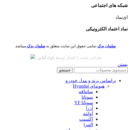
شبکه های اجتماعی
ای‌نماد
نماد اعتماد الکترونیکی
سلمان یدک
تمامی حقوق این سایت متعلق به
سلمان یدک
میباشد.
طراحی سایت با افتخار توسط
ناوک آنلاین
بستن
جستجو
براساس برند و مدل خودرو
هیوندای Hyundai
سانتافه
سوناتا
سوناتا YF
آزرا
آوانته
اکسنت
النترا