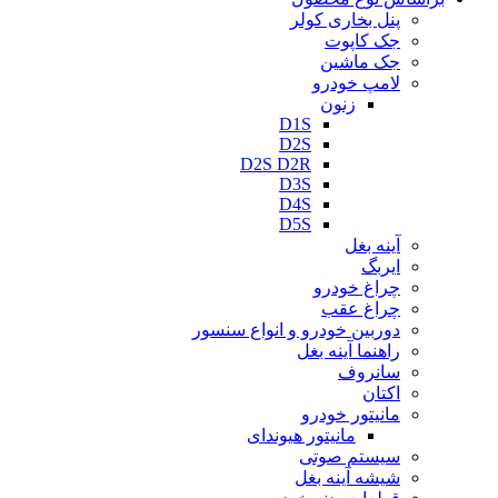
پنل بخاری کولر
جک کاپوت
جک ماشین
لامپ خودرو
زنون
D1S
D2S
D2S D2R
D3S
D4S
D5S
آینه بغل
ایربگ
چراغ خودرو
چراغ عقب
دوربین خودرو و انواع سنسور
راهنما آینه بغل
سانروف
اکتان
مانیتور خودرو
مانیتور هیوندای
سیستم صوتی
شیشه آینه بغل