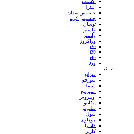
اکسنت
النترا
جنسیس سدان
جنسیس کوپه
توسان
ولستر
ولستر
وراکروز
i20
i30
i40
ورنا
کیا
سراتو
سورنتو
اپتیما
اسپرتیج
اوپیروس
پیکانتو
سلتوس
سول
موهاوی
کادنزا
کارنز