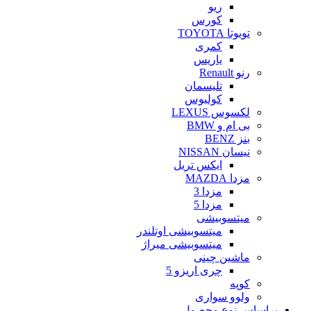
ریو
کورس
تویوتا TOYOTA
کمری
یاریس
رنو Renault
تلیسمان
کولیوس
لکسوس LEXUS
بی ام و BMW
بنز BENZ
نیسان NISSAN
ایکس تریل
مزدا MAZDA
مزدا 3
مزدا 5
میتسوبیشی
میتسوبیشی اوتلندر
میتسوبیشی میراژ
ماشین چینی
چری اریزو 5
کوپه
ولوو سواری
براساس نوع محصول