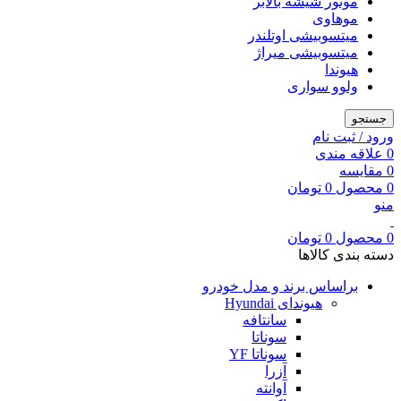
موتور شیشه بالابر
موهاوی
میتسوبیشی اوتلندر
میتسوبیشی میراژ
هیوندا
ولوو سواری
جستجو
ورود / ثبت نام
0
علاقه مندی
0
مقایسه
0
محصول
0
تومان
منو
0
محصول
0
تومان
دسته بندی کالاها
براساس برند و مدل خودرو
هیوندای Hyundai
سانتافه
سوناتا
سوناتا YF
آزرا
آوانته