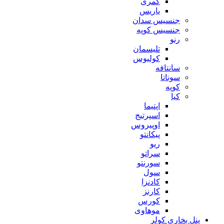
کمری
یاریس
جنسیس سدان
جنسیس کوپه
رنو
تلیسمان
کولیوس
سانتافه
سوناتا
کوپه
کیا
اپتیما
اسپرتیج
اوپیروس
پیکانتو
ریو
سراتو
سورنتو
سول
کادنزا
کارنز
کورس
موهاوی
پنل بخاری کولر