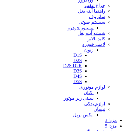
چراغ عقب
راهنما آینه بغل
سانروف
سیستم صوتی
مانیتور خودرو
شیشه آینه بغل
کلید بالابر
لامپ خودرو
زنون
D1S
D2S
D2S D2R
D3S
D4S
D5S
لوازم موتوری
اکتان
سینی زیر موتور
لوازم یدکی
نیسان
ایکس تریل
مزدا 3
مزدا 5