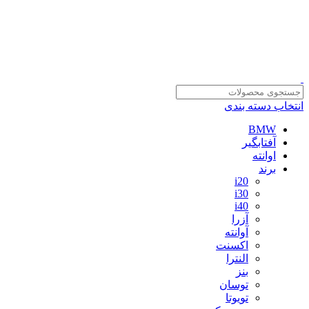
سلمان یدک، مرجع خرید انواع لوازم یدکی هیوندای و کیا با ضمانت اصالت کالا
مشاوره و خرید عمده ویژه همکاران:
09122270783
انتخاب دسته بندی
BMW
آفتابگیر
اوانته
برند
i20
i30
i40
آزرا
آوانته
اکسنت
النترا
بنز
توسان
تویوتا