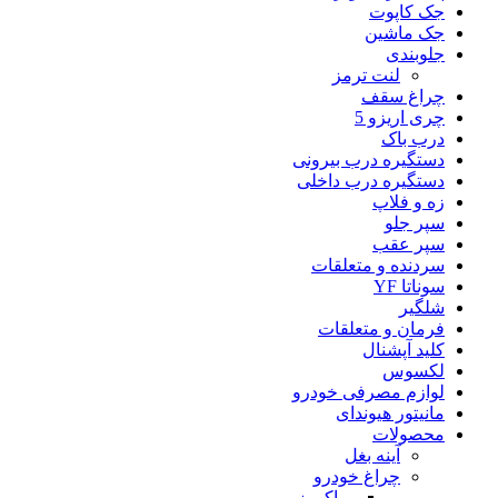
جک کاپوت
جک ماشین
جلوبندی
لنت ترمز
چراغ سقف
چری اریزو 5
درب باک
دستگیره درب بیرونی
دستگیره درب داخلی
زه و فلاپ
سپر جلو
سپر عقب
سردنده و متعلقات
سوناتا YF
شلگیر
فرمان و متعلقات
کلید آپشنال
لکسوس
لوازم مصرفی خودرو
مانیتور هیوندای
محصولات
آینه بغل
چراغ خودرو
وراکروز