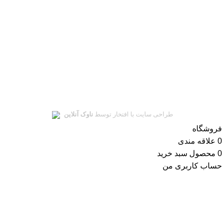
ای‌نماد
نماد اعتماد الکترونیکی
سلمان یدک
تمامی حقوق این سایت متعلق به
سلمان یدک
میباشد.
طراحی سایت با افتخار توسط
ناوک آنلاین
فروشگاه
0
علاقه مندی
0
محصول
سبد خرید
حساب کاربری من