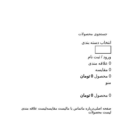
سلمان یدک، مرجع خرید انواع لوازم یدکی هیوندای و کیا با ضمانت اصالت
کالا
مشاوره و خرید عمده ویژه همکاران:
09122270783
مشاوره و خرید عمده ویژه همکاران:
09122270783
انتخاب دسته بندی
جستجو
ورود / ثبت نام
0
علاقه مندی
0
مقایسه
0
محصول
0
تومان
منو
0
محصول
0
تومان
دسته بندی کالاها
صفحه اصلی
درباره ما
تماس با ما
لیست مقایسه
لیست علاقه مندی
لیست محصولات