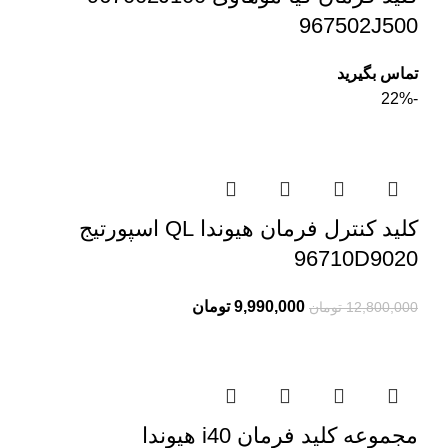
967502J500
تماس بگیرید
-22%
کلید کنترل فرمان هیوندا QL اسپورتیج
96710D9020
9,990,000
تومان
12,800,000
تومان
مجموعه کلید فرمان i40 هیوندا