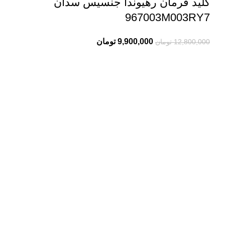
کلید فرمان رهیوندا جنسیس سدان
967003M003RY7
9,900,000
تومان
12,800,000
تومان
درباره ما
سلمان یدک کیست؟
سلمان یدک وبسایت تخصصی فروش لوازم یدکی انواع خودرو
هیوندا و کیا می باشد و سعی ما در این مجموعه معرفی
تکنولوژی روز و جدیدترین راه حل هاست. در بخش فروشگاه
سلمان یدک می توانید بهترین پیشنهادها را مشاهده و مقایسه
کنید.