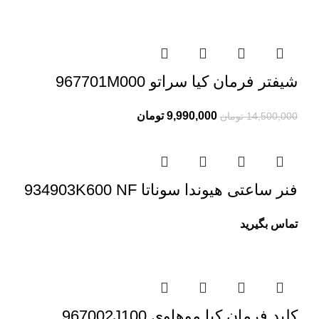
شیفتر فرمان کیا سراتو 967701M000
9,990,000
تومان
14,500,000
تومان
فنر ساعتی هیوندا سوناتا 934903K600 NF
تماس بگیرید
کلید فرمان کیا موهاوی 967002J100