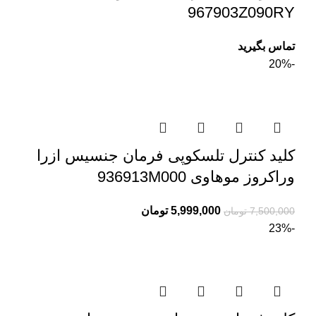
967903Z090RY
تماس بگیرید
-20%
کلید کنترل تلسکوپی فرمان جنسیس ازرا
وراکروز موهاوی 936913M000
5,999,000
تومان
7,500,000
تومان
-23%