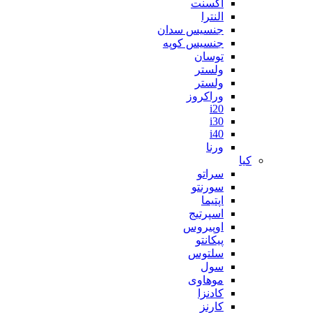
اکسنت
النترا
جنسیس سدان
جنسیس کوپه
توسان
ولستر
ولستر
وراکروز
i20
i30
i40
ورنا
کیا
سراتو
سورنتو
اپتیما
اسپرتیج
اوپیروس
پیکانتو
سلتوس
سول
موهاوی
کادنزا
کارنز