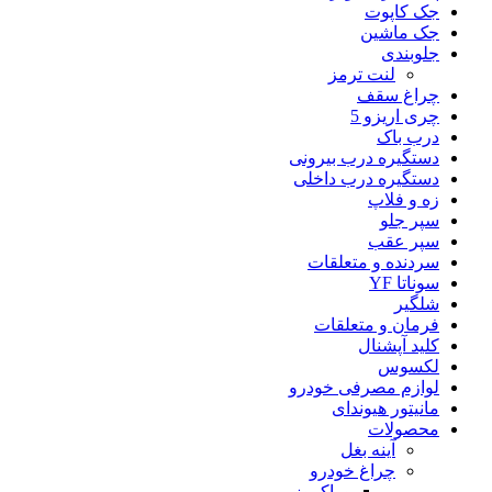
جک کاپوت
جک ماشین
جلوبندی
لنت ترمز
چراغ سقف
چری اریزو 5
درب باک
دستگیره درب بیرونی
دستگیره درب داخلی
زه و فلاپ
سپر جلو
سپر عقب
سردنده و متعلقات
سوناتا YF
شلگیر
فرمان و متعلقات
کلید آپشنال
لکسوس
لوازم مصرفی خودرو
مانیتور هیوندای
محصولات
آینه بغل
چراغ خودرو
وراکروز