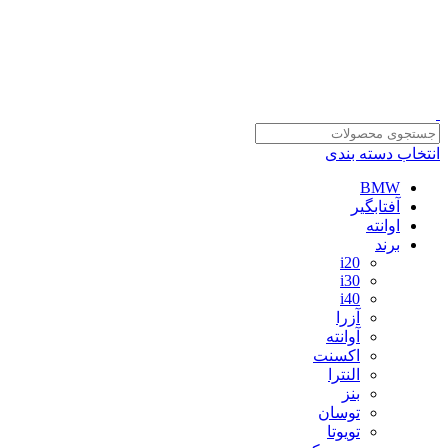
سلمان یدک، مرجع خرید انواع لوازم یدکی هیوندای و کیا با ضمانت اصالت کالا
مشاوره و خرید عمده ویژه همکاران:
09122270783
انتخاب دسته بندی
BMW
آفتابگیر
اوانته
برند
i20
i30
i40
آزرا
آوانته
اکسنت
النترا
بنز
توسان
تویوتا