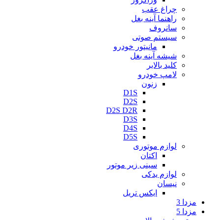
چراغ عقب
راهنما آینه بغل
سانروف
سیستم صوتی
مانیتور خودرو
شیشه آینه بغل
کلید بالابر
لامپ خودرو
زنون
D1S
D2S
D2S D2R
D3S
D4S
D5S
لوازم موتوری
اکتان
سینی زیر موتور
لوازم یدکی
نیسان
ایکس تریل
مزدا 3
مزدا 5