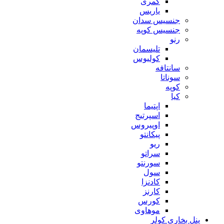
کمری
یاریس
جنسیس سدان
جنسیس کوپه
رنو
تلیسمان
کولیوس
سانتافه
سوناتا
کوپه
کیا
اپتیما
اسپرتیج
اوپیروس
پیکانتو
ریو
سراتو
سورنتو
سول
کادنزا
کارنز
کورس
موهاوی
پنل بخاری کولر