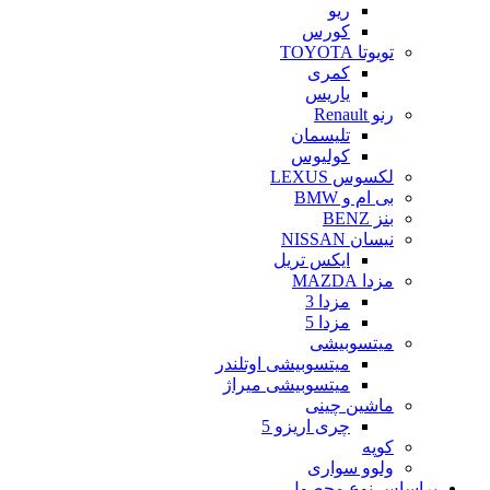
ریو
کورس
تویوتا TOYOTA
کمری
یاریس
رنو Renault
تلیسمان
کولیوس
لکسوس LEXUS
بی ام و BMW
بنز BENZ
نیسان NISSAN
ایکس تریل
مزدا MAZDA
مزدا 3
مزدا 5
میتسوبیشی
میتسوبیشی اوتلندر
میتسوبیشی میراژ
ماشین چینی
چری اریزو 5
کوپه
ولوو سواری
براساس نوع محصول