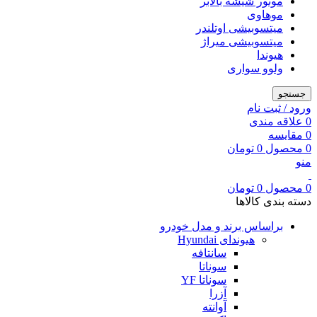
موتور شیشه بالابر
موهاوی
میتسوبیشی اوتلندر
میتسوبیشی میراژ
هیوندا
ولوو سواری
جستجو
ورود / ثبت نام
0
علاقه مندی
0
مقایسه
0
محصول
0
تومان
منو
0
محصول
0
تومان
دسته بندی کالاها
براساس برند و مدل خودرو
هیوندای Hyundai
سانتافه
سوناتا
سوناتا YF
آزرا
آوانته