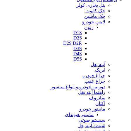
پنل بخاری کولر
جک کاپوت
جک ماشین
لامپ خودرو
زنون
D1S
D2S
D2S D2R
D3S
D4S
D5S
آینه بغل
ایربگ
چراغ خودرو
چراغ عقب
دوربین خودرو و انواع سنسور
راهنما آینه بغل
سانروف
اکتان
مانیتور خودرو
مانیتور هیوندای
سیستم صوتی
شیشه آینه بغل