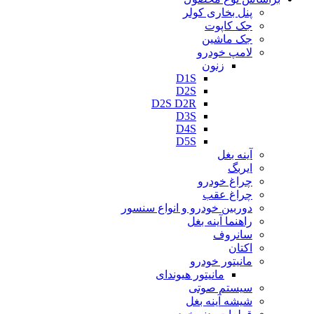
پنل بخاری کولر
جک کاپوت
جک ماشین
لامپ خودرو
زنون
D1S
D2S
D2S D2R
D3S
D4S
D5S
آینه بغل
ایربگ
چراغ خودرو
چراغ عقب
دوربین خودرو و انواع سنسور
راهنما آینه بغل
سانروف
اکتان
مانیتور خودرو
مانیتور هیوندای
سیستم صوتی
شیشه آینه بغل