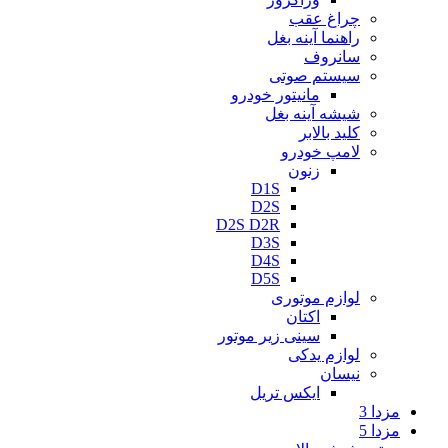
چراغ عقب
راهنما آینه بغل
سانروف
سیستم صوتی
مانیتور خودرو
شیشه آینه بغل
کلید بالابر
لامپ خودرو
زنون
D1S
D2S
D2S D2R
D3S
D4S
D5S
لوازم موتوری
اکتان
سینی زیر موتور
لوازم یدکی
نیسان
ایکس تریل
مزدا 3
مزدا 5