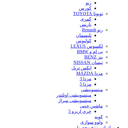
ریو
کورس
تویوتا TOYOTA
کمری
یاریس
رنو Renault
تلیسمان
کولیوس
لکسوس LEXUS
بی ام و BMW
بنز BENZ
نیسان NISSAN
ایکس تریل
مزدا MAZDA
مزدا 3
مزدا 5
میتسوبیشی
میتسوبیشی اوتلندر
میتسوبیشی میراژ
ماشین چینی
چری اریزو 5
کوپه
ولوو سواری
براساس نوع محصول