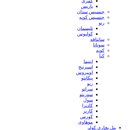
کمری
یاریس
جنسیس سدان
جنسیس کوپه
رنو
تلیسمان
کولیوس
سانتافه
سوناتا
کوپه
کیا
اپتیما
اسپرتیج
اوپیروس
پیکانتو
ریو
سراتو
سورنتو
سول
کادنزا
کارنز
کورس
موهاوی
پنل بخاری کولر