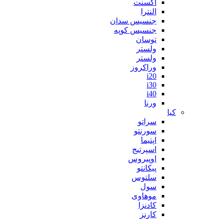
اکسنت
النترا
جنسیس سدان
جنسیس کوپه
توسان
ولستر
ولستر
وراکروز
i20
i30
i40
ورنا
کیا
سراتو
سورنتو
اپتیما
اسپرتیج
اوپیروس
پیکانتو
سلتوس
سول
موهاوی
کادنزا
کارنز