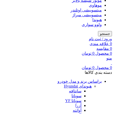
موتور شیشه بالابر
موهاوی
میتسوبیشی اوتلندر
میتسوبیشی میراژ
هیوندا
ولوو سواری
جستجو
ورود / ثبت نام
0
علاقه مندی
0
مقایسه
0
محصول
0
تومان
منو
0
محصول
0
تومان
دسته بندی کالاها
براساس برند و مدل خودرو
هیوندای Hyundai
سانتافه
سوناتا
سوناتا YF
آزرا
آوانته