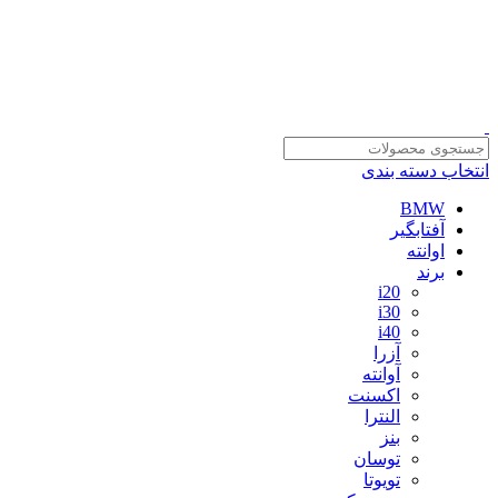
سلمان یدک، مرجع خرید انواع لوازم یدکی هیوندای و کیا با ضمانت اصالت کالا
مشاوره و خرید عمده ویژه همکاران:
09122270783
انتخاب دسته بندی
BMW
آفتابگیر
اوانته
برند
i20
i30
i40
آزرا
آوانته
اکسنت
النترا
بنز
توسان
تویوتا