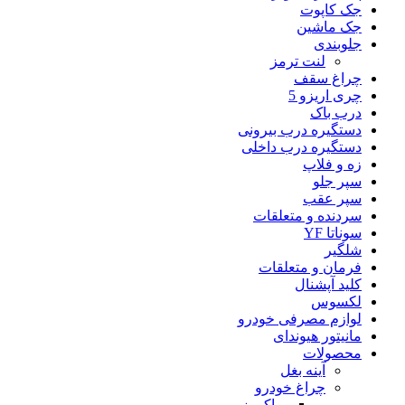
جک کاپوت
جک ماشین
جلوبندی
لنت ترمز
چراغ سقف
چری اریزو 5
درب باک
دستگیره درب بیرونی
دستگیره درب داخلی
زه و فلاپ
سپر جلو
سپر عقب
سردنده و متعلقات
سوناتا YF
شلگیر
فرمان و متعلقات
کلید آپشنال
لکسوس
لوازم مصرفی خودرو
مانیتور هیوندای
محصولات
آینه بغل
چراغ خودرو
وراکروز