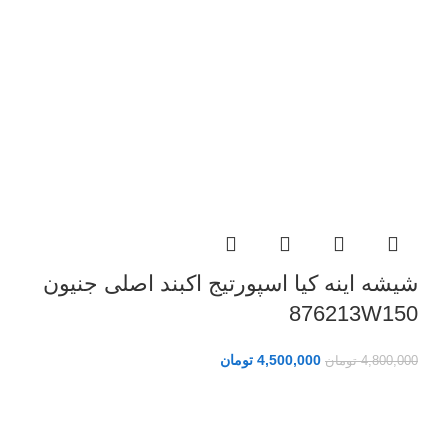
شیشه اینه کیا اسپورتیج اکبند اصلی جنیون
876213W150
4,500,000
تومان
4,800,000
تومان