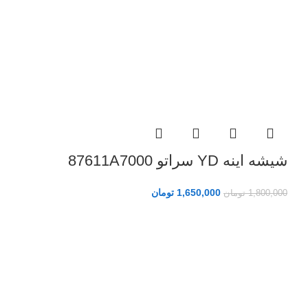
شیشه اینه YD سراتو 87611A7000
1,650,000
تومان
1,800,000
تومان