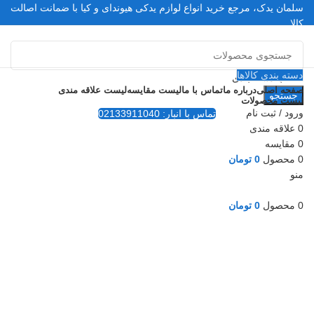
سلمان یدک، مرجع خرید انواع لوازم یدکی هیوندای و کیا با ضمانت اصالت
کالا
مشاوره و خرید عمده ویژه همکاران:
09122270783
مشاوره و خرید عمده ویژه همکاران:
09122270783
دسته بندی کالاها
انتخاب دسته بندی
صفحه اصلی
درباره ما
تماس با ما
لیست مقایسه
لیست علاقه مندی
جستجو
لیست محصولات
ورود / ثبت نام
تماس با انبار: 02133911040
0
علاقه مندی
-16%
0
مقایسه
0
محصول
0
تومان
منو
0
محصول
0
تومان