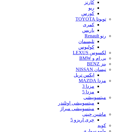
کارنز
ریو
کورس
تویوتا TOYOTA
کمری
یاریس
رنو Renault
تلیسمان
کولیوس
لکسوس LEXUS
بی ام و BMW
بنز BENZ
نیسان NISSAN
ایکس تریل
مزدا MAZDA
مزدا 3
مزدا 5
میتسوبیشی
میتسوبیشی اوتلندر
میتسوبیشی میراژ
ماشین چینی
چری اریزو 5
کوپه
ولوو سواری