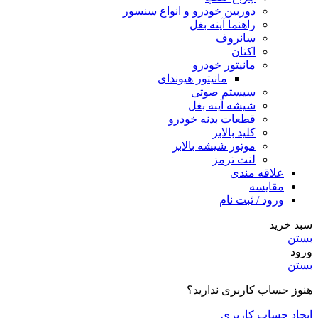
دوربین خودرو و انواع سنسور
راهنما آینه بغل
سانروف
اکتان
مانیتور خودرو
مانیتور هیوندای
سیستم صوتی
شیشه آینه بغل
قطعات بدنه خودرو
کلید بالابر
موتور شیشه بالابر
لنت ترمز
علاقه مندی
مقایسه
ورود / ثبت نام
سبد خرید
بستن
ورود
بستن
هنوز حساب کاربری ندارید؟
ایجاد حساب کاربری