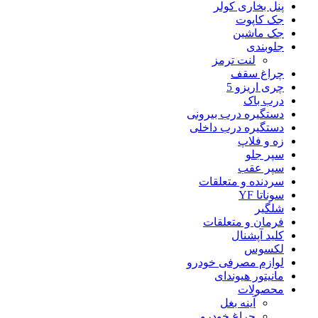
پنل بخاری کولر
جک کاپوت
جک ماشین
جلوبندی
لنت ترمز
چراغ سقف
چری اریزو 5
درب باک
دستگیره درب بیرونی
دستگیره درب داخلی
زه و فلاپ
سپر جلو
سپر عقب
سردنده و متعلقات
سوناتا YF
شلگیر
فرمان و متعلقات
کلید آپشنال
لکسوس
لوازم مصرفی خودرو
مانیتور هیوندای
محصولات
آینه بغل
چراغ خودرو