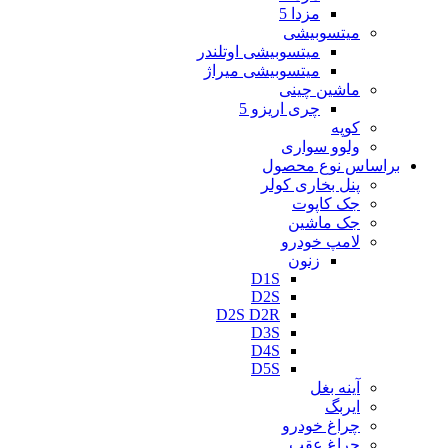
مزدا 5
میتسوبیشی
میتسوبیشی اوتلندر
میتسوبیشی میراژ
ماشین چینی
چری اریزو 5
کوپه
ولوو سواری
براساس نوع محصول
پنل بخاری کولر
جک کاپوت
جک ماشین
لامپ خودرو
زنون
D1S
D2S
D2S D2R
D3S
D4S
D5S
آینه بغل
ایربگ
چراغ خودرو
چراغ عقب