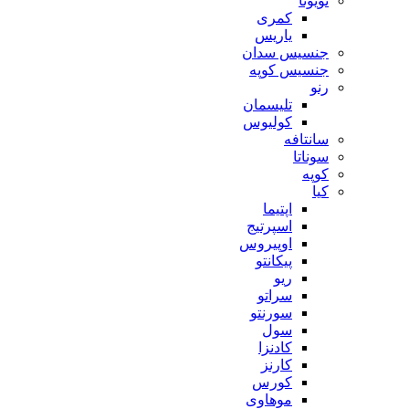
تویوتا
کمری
یاریس
جنسیس سدان
جنسیس کوپه
رنو
تلیسمان
کولیوس
سانتافه
سوناتا
کوپه
کیا
اپتیما
اسپرتیج
اوپیروس
پیکانتو
ریو
سراتو
سورنتو
سول
کادنزا
کارنز
کورس
موهاوی