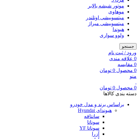
موتور شیشه بالابر
موهاوی
میتسوبیشی اوتلندر
میتسوبیشی میراژ
هیوندا
ولوو سواری
جستجو
ورود / ثبت نام
0
علاقه مندی
0
مقایسه
0
محصول
0
تومان
منو
0
محصول
0
تومان
دسته بندی کالاها
براساس برند و مدل خودرو
هیوندای Hyundai
سانتافه
سوناتا
سوناتا YF
آزرا