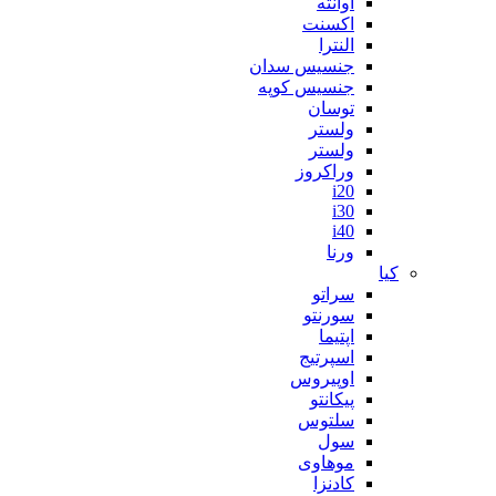
آوانته
اکسنت
النترا
جنسیس سدان
جنسیس کوپه
توسان
ولستر
ولستر
وراکروز
i20
i30
i40
ورنا
کیا
سراتو
سورنتو
اپتیما
اسپرتیج
اوپیروس
پیکانتو
سلتوس
سول
موهاوی
کادنزا