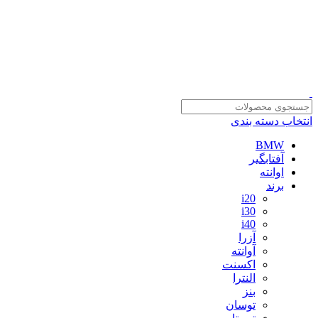
سلمان یدک، مرجع خرید انواع لوازم یدکی هیوندای و کیا با ضمانت اصالت
کالا
مشاوره و خرید عمده ویژه همکاران:
09122270783
مشاوره و خرید عمده ویژه همکاران:
09122270783
انتخاب دسته بندی
BMW
آفتابگیر
اوانته
برند
i20
i30
i40
آزرا
آوانته
اکسنت
النترا
بنز
توسان