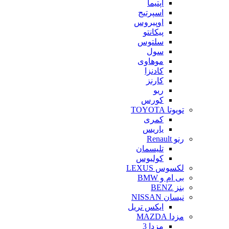
اپتیما
اسپرتیج
اوپیروس
پیکانتو
سلتوس
سول
موهاوی
کادنزا
کارنز
ریو
کورس
تویوتا TOYOTA
کمری
یاریس
رنو Renault
تلیسمان
کولیوس
لکسوس LEXUS
بی ام و BMW
بنز BENZ
نیسان NISSAN
ایکس تریل
مزدا MAZDA
مزدا 3