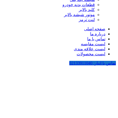
قطعات بدنه خودرو
کلید بالابر
موتور شیشه بالابر
لنت ترمز
صفحه اصلی
درباره ما
تماس با ما
لیست مقایسه
لیست علاقه مندی
لیست محصولات
تماس با انبار: 02133911040
بزرگنمایی تصویر