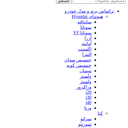
جستجو
براساس برند و مدل خودرو
هیوندای Hyundai
سانتافه
سوناتا
سوناتا YF
آزرا
آوانته
اکسنت
النترا
جنسیس سدان
جنسیس کوپه
توسان
ولستر
ولستر
وراکروز
i20
i30
i40
ورنا
کیا
سراتو
سورنتو