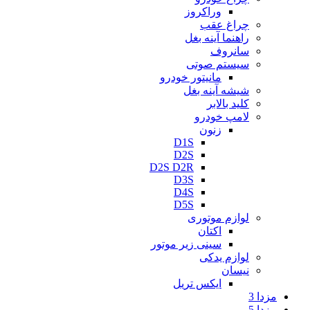
وراکروز
چراغ عقب
راهنما آینه بغل
سانروف
سیستم صوتی
مانیتور خودرو
شیشه آینه بغل
کلید بالابر
لامپ خودرو
زنون
D1S
D2S
D2S D2R
D3S
D4S
D5S
لوازم موتوری
اکتان
سینی زیر موتور
لوازم یدکی
نیسان
ایکس تریل
مزدا 3
مزدا 5