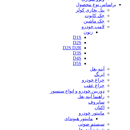
براساس نوع محصول
پنل بخاری کولر
جک کاپوت
جک ماشین
لامپ خودرو
زنون
D1S
D2S
D2S D2R
D3S
D4S
D5S
آینه بغل
ایربگ
چراغ خودرو
چراغ عقب
دوربین خودرو و انواع سنسور
راهنما آینه بغل
سانروف
اکتان
مانیتور خودرو
مانیتور هیوندای
سیستم صوتی
شیشه آینه بغل