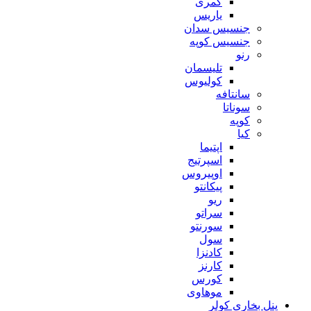
کمری
یاریس
جنسیس سدان
جنسیس کوپه
رنو
تلیسمان
کولیوس
سانتافه
سوناتا
کوپه
کیا
اپتیما
اسپرتیج
اوپیروس
پیکانتو
ریو
سراتو
سورنتو
سول
کادنزا
کارنز
کورس
موهاوی
پنل بخاری کولر