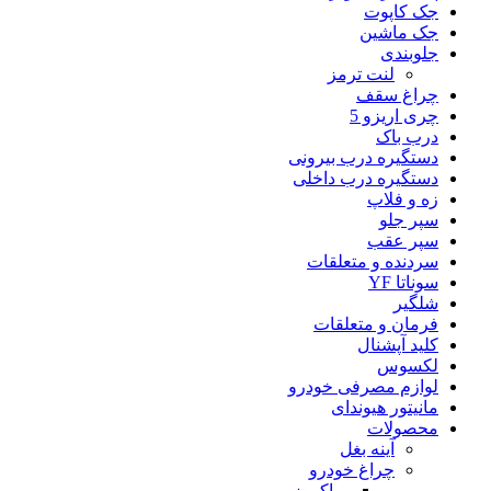
جک کاپوت
جک ماشین
جلوبندی
لنت ترمز
چراغ سقف
چری اریزو 5
درب باک
دستگیره درب بیرونی
دستگیره درب داخلی
زه و فلاپ
سپر جلو
سپر عقب
سردنده و متعلقات
سوناتا YF
شلگیر
فرمان و متعلقات
کلید آپشنال
لکسوس
لوازم مصرفی خودرو
مانیتور هیوندای
محصولات
آینه بغل
چراغ خودرو
وراکروز