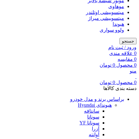
موتور شیشه بالابر
موهاوی
میتسوبیشی اوتلندر
میتسوبیشی میراژ
هیوندا
ولوو سواری
جستجو
ورود / ثبت نام
0
علاقه مندی
0
مقایسه
0
محصول
0
تومان
منو
0
محصول
0
تومان
دسته بندی کالاها
براساس برند و مدل خودرو
هیوندای Hyundai
سانتافه
سوناتا
سوناتا YF
آزرا
آوانته