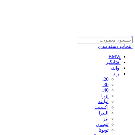
سلمان یدک، مرجع خرید انواع لوازم یدکی هیوندای و کیا با ضمانت اصالت کالا
مشاوره و خرید عمده ویژه همکاران:
09122270783
انتخاب دسته بندی
BMW
آفتابگیر
اوانته
برند
i20
i30
i40
آزرا
آوانته
اکسنت
النترا
بنز
توسان
تویوتا