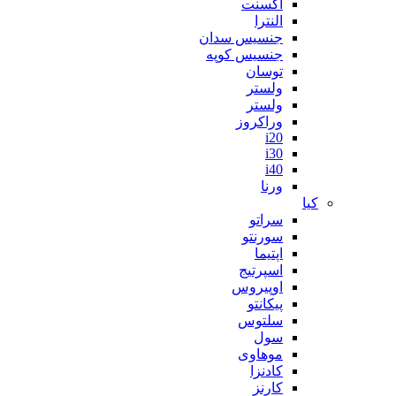
اکسنت
النترا
جنسیس سدان
جنسیس کوپه
توسان
ولستر
ولستر
وراکروز
i20
i30
i40
ورنا
کیا
سراتو
سورنتو
اپتیما
اسپرتیج
اوپیروس
پیکانتو
سلتوس
سول
موهاوی
کادنزا
کارنز