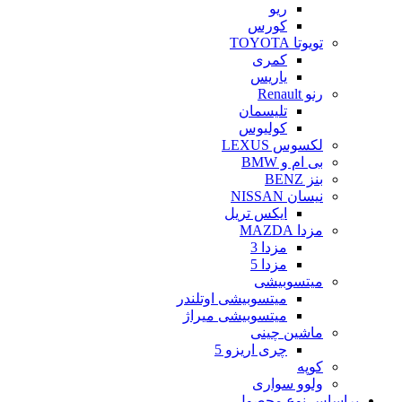
ریو
کورس
تویوتا TOYOTA
کمری
یاریس
رنو Renault
تلیسمان
کولیوس
لکسوس LEXUS
بی ام و BMW
بنز BENZ
نیسان NISSAN
ایکس تریل
مزدا MAZDA
مزدا 3
مزدا 5
میتسوبیشی
میتسوبیشی اوتلندر
میتسوبیشی میراژ
ماشین چینی
چری اریزو 5
کوپه
ولوو سواری
براساس نوع محصول