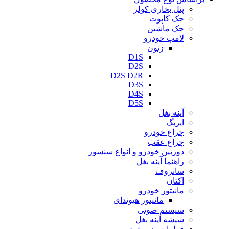
پنل بخاری کولر
جک کاپوت
جک ماشین
لامپ خودرو
زنون
D1S
D2S
D2S D2R
D3S
D4S
D5S
آینه بغل
ایربگ
چراغ خودرو
چراغ عقب
دوربین خودرو و انواع سنسور
راهنما آینه بغل
سانروف
اکتان
مانیتور خودرو
مانیتور هیوندای
سیستم صوتی
شیشه آینه بغل