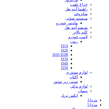
چراغ عقب
راهنما آینه بغل
سانروف
سیستم صوتی
مانیتور خودرو
شیشه آینه بغل
کلید بالابر
لامپ خودرو
زنون
D1S
D2S
D2S D2R
D3S
D4S
D5S
لوازم موتوری
اکتان
سینی زیر موتور
لوازم یدکی
نیسان
ایکس تریل
مزدا 3
مزدا 5