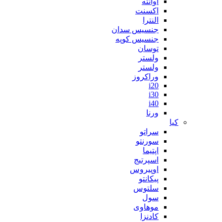
آوانته
اکسنت
النترا
جنسیس سدان
جنسیس کوپه
توسان
ولستر
ولستر
وراکروز
i20
i30
i40
ورنا
کیا
سراتو
سورنتو
اپتیما
اسپرتیج
اوپیروس
پیکانتو
سلتوس
سول
موهاوی
کادنزا