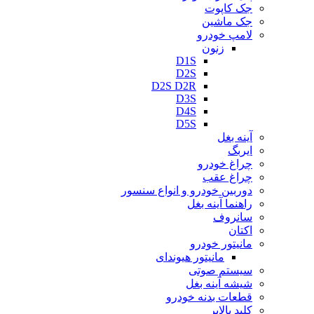
جک کاپوت
جک ماشین
لامپ خودرو
زنون
D1S
D2S
D2S D2R
D3S
D4S
D5S
آینه بغل
ایربگ
چراغ خودرو
چراغ عقب
دوربین خودرو و انواع سنسور
راهنما آینه بغل
سانروف
اکتان
مانیتور خودرو
مانیتور هیوندای
سیستم صوتی
شیشه آینه بغل
قطعات بدنه خودرو
کلید بالابر