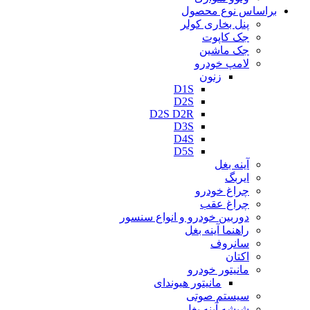
براساس نوع محصول
پنل بخاری کولر
جک کاپوت
جک ماشین
لامپ خودرو
زنون
D1S
D2S
D2S D2R
D3S
D4S
D5S
آینه بغل
ایربگ
چراغ خودرو
چراغ عقب
دوربین خودرو و انواع سنسور
راهنما آینه بغل
سانروف
اکتان
مانیتور خودرو
مانیتور هیوندای
سیستم صوتی
شیشه آینه بغل