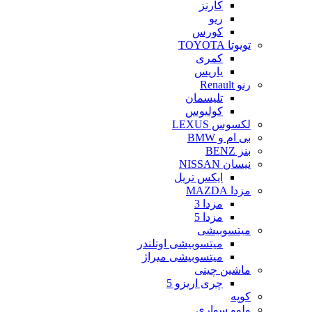
کارنز
ریو
کورس
تویوتا TOYOTA
کمری
یاریس
رنو Renault
تلیسمان
کولیوس
لکسوس LEXUS
بی ام و BMW
بنز BENZ
نیسان NISSAN
ایکس تریل
مزدا MAZDA
مزدا 3
مزدا 5
میتسوبیشی
میتسوبیشی اوتلندر
میتسوبیشی میراژ
ماشین چینی
چری اریزو 5
کوپه
ولوو سواری