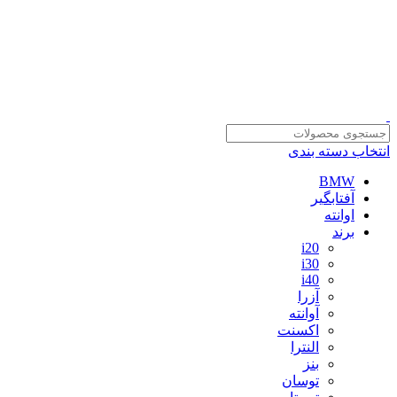
سلمان یدک، مرجع خرید انواع لوازم یدکی هیوندای و کیا با ضمانت اصالت
کالا
مشاوره و خرید عمده ویژه همکاران:
09122270783
مشاوره و خرید عمده ویژه همکاران:
09122270783
انتخاب دسته بندی
BMW
آفتابگیر
اوانته
برند
i20
i30
i40
آزرا
آوانته
اکسنت
النترا
بنز
توسان