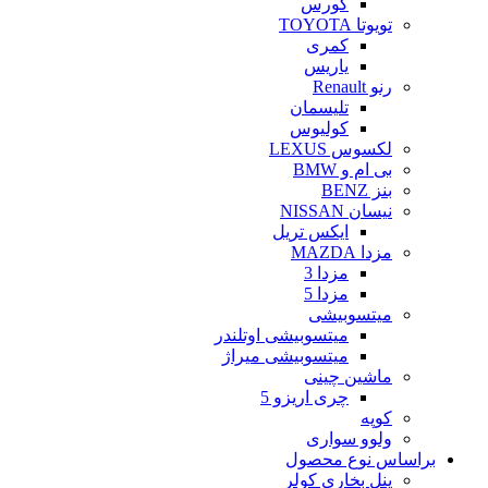
کورس
تویوتا TOYOTA
کمری
یاریس
رنو Renault
تلیسمان
کولیوس
لکسوس LEXUS
بی ام و BMW
بنز BENZ
نیسان NISSAN
ایکس تریل
مزدا MAZDA
مزدا 3
مزدا 5
میتسوبیشی
میتسوبیشی اوتلندر
میتسوبیشی میراژ
ماشین چینی
چری اریزو 5
کوپه
ولوو سواری
براساس نوع محصول
پنل بخاری کولر