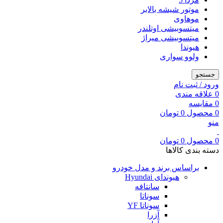
موتور شیشه بالابر
موهاوی
میتسوبیشی اوتلندر
میتسوبیشی میراژ
هیوندا
ولوو سواری
جستجو
ورود / ثبت نام
0
علاقه مندی
0
مقایسه
0
محصول
0
تومان
منو
0
محصول
0
تومان
دسته بندی کالاها
براساس برند و مدل خودرو
هیوندای Hyundai
سانتافه
سوناتا
سوناتا YF
آزرا