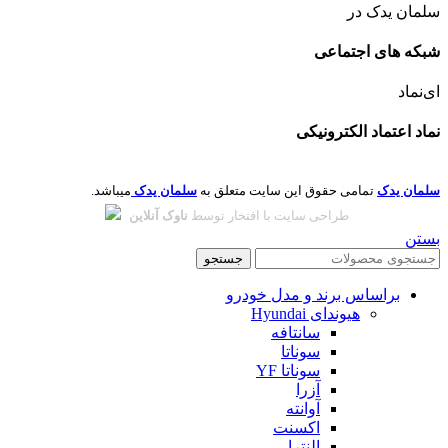
سلمان یدک در
شبکه های اجتماعی
ای‌نماد
نماد اعتماد الکترونیکی
سلمان یدک
تمامی حقوق این سایت متعلق به
سلمان یدک
میباشد.
طراحی سایت با افتخار توسط
ناوک آنلاین
بستن
جستجو
براساس برند و مدل خودرو
هیوندای Hyundai
سانتافه
سوناتا
سوناتا YF
آزرا
آوانته
اکسنت
النترا