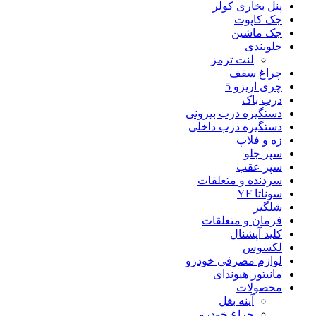
پنل بخاری کولر
جک کاپوت
جک ماشین
جلوبندی
لنت ترمز
چراغ سقف
چری اریزو 5
درب باک
دستگیره درب بیرونی
دستگیره درب داخلی
زه و فلاپ
سپر جلو
سپر عقب
سردنده و متعلقات
سوناتا YF
شلگیر
فرمان و متعلقات
کلید آپشنال
لکسوس
لوازم مصرفی خودرو
مانیتور هیوندای
محصولات
آینه بغل
چراغ خودرو