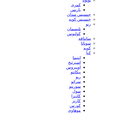
تویوتا
کمری
یاریس
جنسیس سدان
جنسیس کوپه
رنو
تلیسمان
کولیوس
سانتافه
سوناتا
کوپه
کیا
اپتیما
اسپرتیج
اوپیروس
پیکانتو
ریو
سراتو
سورنتو
سول
کادنزا
کارنز
کورس
موهاوی