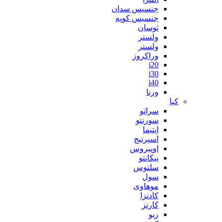
جنسیس سدان
جنسیس کوپه
توسان
ولستر
ولستر
وراکروز
i20
i30
i40
ورنا
کیا
سراتو
سورنتو
اپتیما
اسپرتیج
اوپیروس
پیکانتو
سلتوس
سول
موهاوی
کادنزا
کارنز
ریو