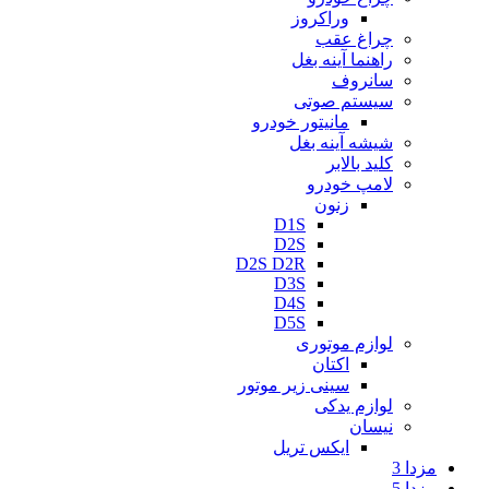
وراکروز
چراغ عقب
راهنما آینه بغل
سانروف
سیستم صوتی
مانیتور خودرو
شیشه آینه بغل
کلید بالابر
لامپ خودرو
زنون
D1S
D2S
D2S D2R
D3S
D4S
D5S
لوازم موتوری
اکتان
سینی زیر موتور
لوازم یدکی
نیسان
ایکس تریل
مزدا 3
مزدا 5