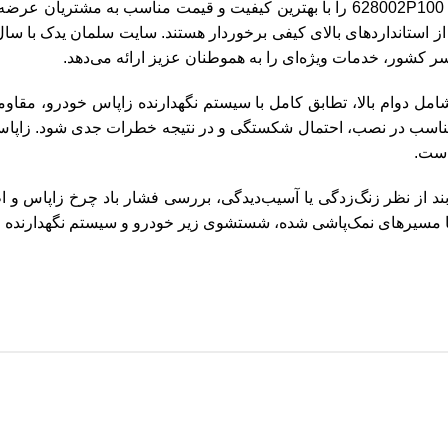
سایت سلمان یدک با افتخار زاپاس بند اصلی کیا سورنتو با کد فنی 628002P100 را با به
از استانداردهای بالای کیفی برخوردار هستند. سایت سلمان یدک با سا
ر کشور، خدمات ویژه‌ای را به هموطنان عزیز ارائه می‌دهد.
یای استفاده از زاپاس بند اصلی سورنتو با کد 628002P100 شامل دوام بالا، تطابق کامل با سیستم 
ناسب در نصب، احتمال شکستگی و در نتیجه خطرات جدی شود. زاپاس بن
است.
بند از نظر زنگ‌زدگی یا آسیب‌دیدگی، بررسی فشار باد چرخ زاپاس و 
 مسیرهای نمک‌پاشی شده، شستشوی زیر خودرو و سیستم نگهدارنده زاپ