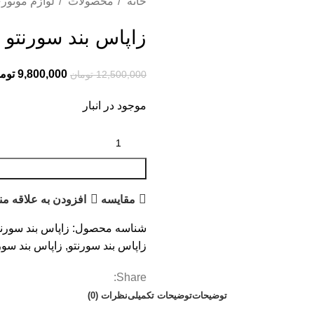
خانه
محصولات
لوازم موتور
زاپاس بند سورنتو 628002P100
9,800,000
توم
12,500,000
تومان
موجود در انبار
مقایسه
افزودن به علاقه من
شناسه محصول:
زاپاس بند سورنتو 002P100
زاپاس بند سورنتو
,
زاپاس بند سورنتو P100
Share:
توضیحات
توضیحات تکمیلی
نظرات (0)