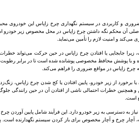
 با کد فنی 628002P100 یکی از قطعات ضروری و کاربردی در سیستم نگهداری چرخ زاپاس ا
ه اصلی آن محکم نگه داشتن چرخ زاپاس در محل مخصوص زیر خودرو 
‌کند و امنیت لازم را تأمین می‌نماید.
تو با کد 628002P100 بسیار حیاتی است، زیرا جابجایی یا افتادن چرخ زاپاس در حین حرکت
ه شده و با پوشش محافظ مخصوصی پوشانده شده است تا در برابر رطوبت،
 چرخ زاپاس در مواقع ضروری را فراهم می‌کند.
ا برخورد از زیر خودرو، پایین افتادن یا کج شدن چرخ زاپاس، زنگ‌ز
و همچنین خطرات احتمالی ناشی از افتادن آن در حین رانندگی جلوگی
ع است.
 628002P100 نسبتاً ساده است، اما نیاز به دسترسی به زیر خودرو دارد. این فرآیند شام
، آچار چرخ و آچار مخصوص برای باز کردن سیستم نگهدارنده است. پ