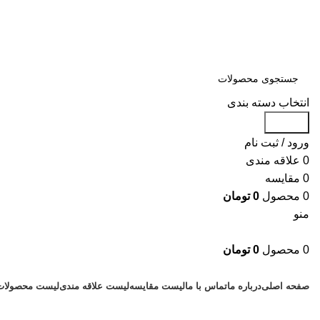
سلمان یدک، مرجع خرید انواع لوازم یدکی هیوندای و کیا با ضمانت اصالت کال
مشاوره و خرید عمده ویژه همکاران:
09122270783
انتخاب دسته بندی
جستجو
ورود / ثبت نام
0
علاقه مندی
0
مقایسه
0
محصول
0
تومان
منو
0
محصول
0
تومان
دسته بندی کالاها
صفحه اصلی
درباره ما
تماس با ما
لیست مقایسه
لیست علاقه مندی
لیست محصولات