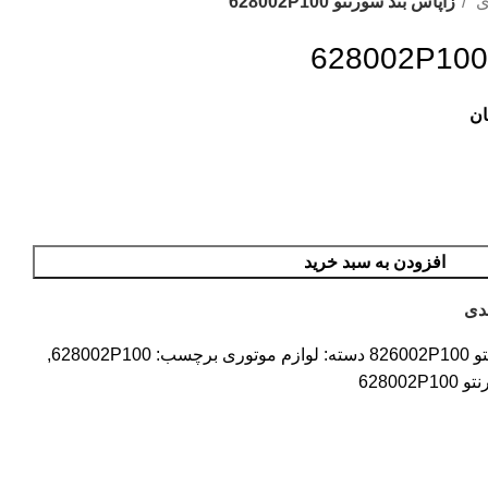
ی
زاپاس بند سورنتو 628002P100
ان
افزودن به سبد خرید
دی
826
دسته:
لوازم موتوری
برچسب:
628002P100
,
628002