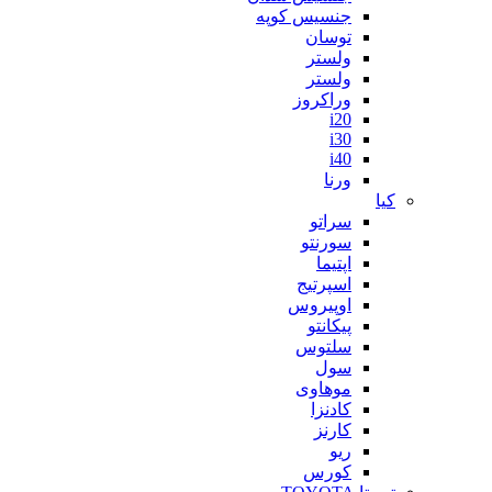
جنسیس کوپه
توسان
ولستر
ولستر
وراکروز
i20
i30
i40
ورنا
کیا
سراتو
سورنتو
اپتیما
اسپرتیج
اوپیروس
پیکانتو
سلتوس
سول
موهاوی
کادنزا
کارنز
ریو
کورس