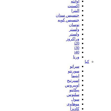
آوانته
اکسنت
النترا
جنسیس سدان
جنسیس کوپه
توسان
ولستر
ولستر
وراکروز
i20
i30
i40
ورنا
کیا
سراتو
سورنتو
اپتیما
اسپرتیج
اوپیروس
پیکانتو
سلتوس
سول
موهاوی
کادنزا