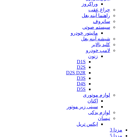
وراکروز
چراغ عقب
راهنما آینه بغل
سانروف
سیستم صوتی
مانیتور خودرو
شیشه آینه بغل
کلید بالابر
لامپ خودرو
زنون
D1S
D2S
D2S D2R
D3S
D4S
D5S
لوازم موتوری
اکتان
سینی زیر موتور
لوازم یدکی
نیسان
ایکس تریل
مزدا 3
مزدا 5