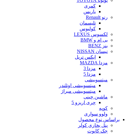
تویوتا TOYOTA
کمری
یاریس
رنو Renault
تلیسمان
کولیوس
لکسوس LEXUS
بی ام و BMW
بنز BENZ
نیسان NISSAN
ایکس تریل
مزدا MAZDA
مزدا 3
مزدا 5
میتسوبیشی
میتسوبیشی اوتلندر
میتسوبیشی میراژ
ماشین چینی
چری اریزو 5
کوپه
ولوو سواری
براساس نوع محصول
پنل بخاری کولر
جک کاپوت