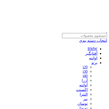
سلمان یدک، مرجع خرید انواع لوازم یدکی هیوندای و کیا با ضمانت اصالت
کالا
مشاوره و خرید عمده ویژه همکاران:
09122270783
مشاوره و خرید عمده ویژه همکاران:
09122270783
انتخاب دسته بندی
BMW
آفتابگیر
اوانته
برند
i20
i30
i40
آزرا
آوانته
اکسنت
النترا
بنز
توسان
تویوتا