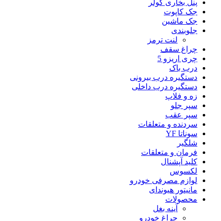
پنل بخاری کولر
جک کاپوت
جک ماشین
جلوبندی
لنت ترمز
چراغ سقف
چری اریزو 5
درب باک
دستگیره درب بیرونی
دستگیره درب داخلی
زه و فلاپ
سپر جلو
سپر عقب
سردنده و متعلقات
سوناتا YF
شلگیر
فرمان و متعلقات
کلید آپشنال
لکسوس
لوازم مصرفی خودرو
مانیتور هیوندای
محصولات
آینه بغل
چراغ خودرو