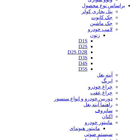
براساس نوع محصول
پنل بخاری کولر
جک کاپوت
جک ماشین
لامپ خودرو
زنون
D1S
D2S
D2S D2R
D3S
D4S
D5S
آینه بغل
ایربگ
چراغ خودرو
چراغ عقب
دوربین خودرو و انواع سنسور
راهنما آینه بغل
سانروف
اکتان
مانیتور خودرو
مانیتور هیوندای
سیستم صوتی