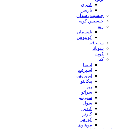
کمری
یاریس
جنسیس سدان
جنسیس کوپه
رنو
تلیسمان
کولیوس
سانتافه
سوناتا
کوپه
کیا
اپتیما
اسپرتیج
اوپیروس
پیکانتو
ریو
سراتو
سورنتو
سول
کادنزا
کارنز
کورس
موهاوی