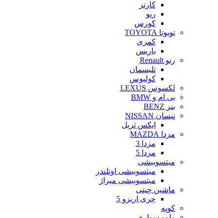
کارنز
ریو
کورس
تویوتا TOYOTA
کمری
یاریس
رنو Renault
تلیسمان
کولیوس
لکسوس LEXUS
بی ام و BMW
بنز BENZ
نیسان NISSAN
ایکس تریل
مزدا MAZDA
مزدا 3
مزدا 5
میتسوبیشی
میتسوبیشی اوتلندر
میتسوبیشی میراژ
ماشین چینی
چری اریزو 5
کوپه
ولوو سواری