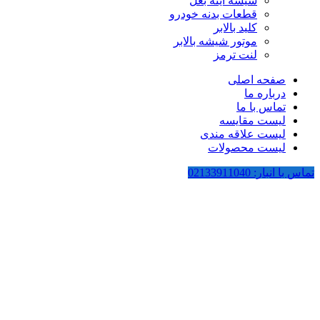
شیشه آینه بغل
قطعات بدنه خودرو
کلید بالابر
موتور شیشه بالابر
لنت ترمز
صفحه اصلی
درباره ما
تماس با ما
لیست مقایسه
لیست علاقه مندی
لیست محصولات
تماس با انبار: 02133911040
-13%