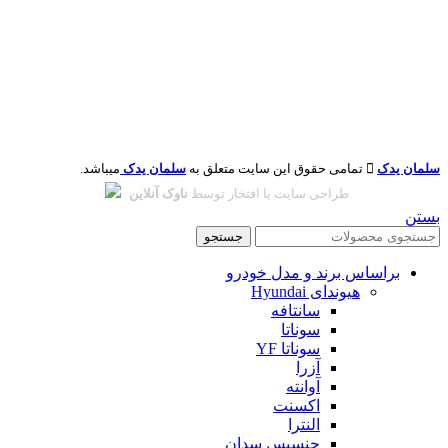
سلمان یدک در
شبکه های اجتماعی
ای‌نماد
نماد اعتماد الکترونیکی
سلمان یدک
تمامی حقوق این سایت متعلق به
سلمان یدک
میباشد.
طراحی سایت با افتخار توسط
ناوک آنلاین
بستن
جستجو
براساس برند و مدل خودرو
هیوندای Hyundai
سانتافه
سوناتا
سوناتا YF
آزرا
آوانته
اکسنت
النترا
جنسیس سدان