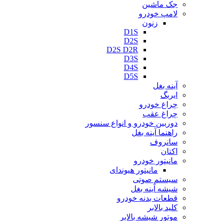
جک ماشین
لامپ خودرو
زنون
D1S
D2S
D2S D2R
D3S
D4S
D5S
آینه بغل
ایربگ
چراغ خودرو
چراغ عقب
دوربین خودرو و انواع سنسور
راهنما آینه بغل
سانروف
اکتان
مانیتور خودرو
مانیتور هیوندای
سیستم صوتی
شیشه آینه بغل
قطعات بدنه خودرو
کلید بالابر
موتور شیشه بالابر