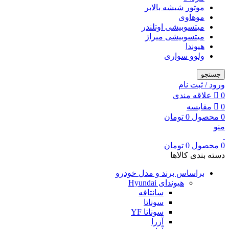
موتور شیشه بالابر
موهاوی
میتسوبیشی اوتلندر
میتسوبیشی میراژ
هیوندا
ولوو سواری
جستجو
ورود / ثبت نام
0
علاقه مندی
0
مقایسه
0
محصول
0
تومان
منو
0
محصول
0
تومان
دسته بندی کالاها
براساس برند و مدل خودرو
هیوندای Hyundai
سانتافه
سوناتا
سوناتا YF
آزرا