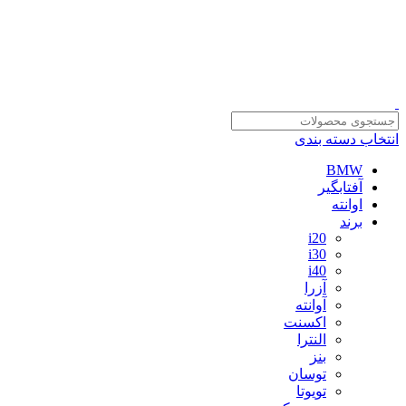
سلمان یدک، مرجع خرید انواع لوازم یدکی هیوندای و کیا با ضمانت اصالت کالا
مشاوره و خرید عمده ویژه همکاران:
09122270783
انتخاب دسته بندی
BMW
آفتابگیر
اوانته
برند
i20
i30
i40
آزرا
آوانته
اکسنت
النترا
بنز
توسان
تویوتا