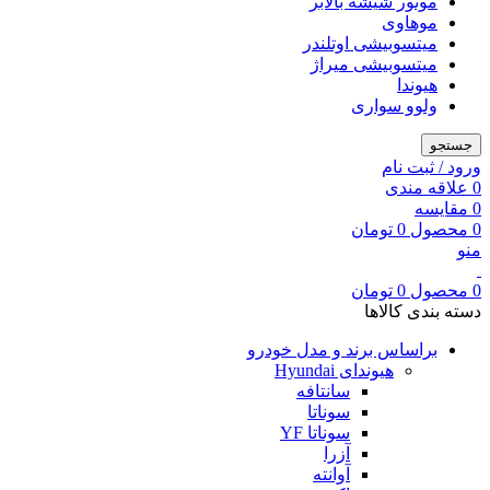
موتور شیشه بالابر
موهاوی
میتسوبیشی اوتلندر
میتسوبیشی میراژ
هیوندا
ولوو سواری
جستجو
ورود / ثبت نام
0
علاقه مندی
0
مقایسه
0
محصول
0
تومان
منو
0
محصول
0
تومان
دسته بندی کالاها
براساس برند و مدل خودرو
هیوندای Hyundai
سانتافه
سوناتا
سوناتا YF
آزرا
آوانته