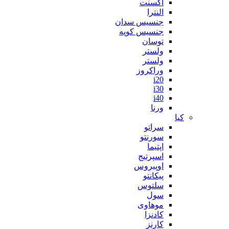
اکسنت
النترا
جنسیس سدان
جنسیس کوپه
توسان
ولستر
ولستر
وراکروز
i20
i30
i40
ورنا
کیا
سراتو
سورنتو
اپتیما
اسپرتیج
اوپیروس
پیکانتو
سلتوس
سول
موهاوی
کادنزا
کارنز