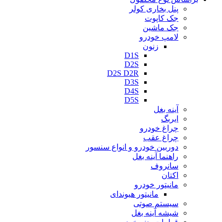
پنل بخاری کولر
جک کاپوت
جک ماشین
لامپ خودرو
زنون
D1S
D2S
D2S D2R
D3S
D4S
D5S
آینه بغل
ایربگ
چراغ خودرو
چراغ عقب
دوربین خودرو و انواع سنسور
راهنما آینه بغل
سانروف
اکتان
مانیتور خودرو
مانیتور هیوندای
سیستم صوتی
شیشه آینه بغل