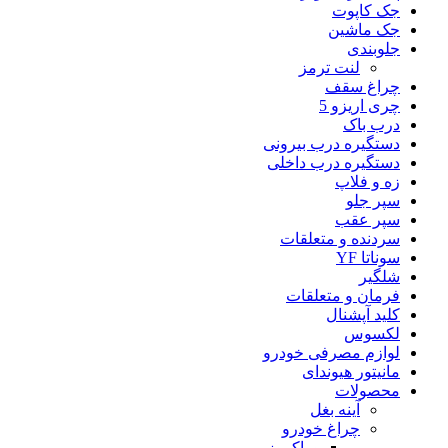
جک کاپوت
جک ماشین
جلوبندی
لنت ترمز
چراغ سقف
چری اریزو 5
درب باک
دستگیره درب بیرونی
دستگیره درب داخلی
زه و فلاپ
سپر جلو
سپر عقب
سردنده و متعلقات
سوناتا YF
شلگیر
فرمان و متعلقات
کلید آپشنال
لکسوس
لوازم مصرفی خودرو
مانیتور هیوندای
محصولات
آینه بغل
چراغ خودرو
وراکروز