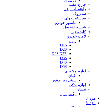
چراغ عقب
راهنما آینه بغل
سانروف
سیستم صوتی
مانیتور خودرو
شیشه آینه بغل
کلید بالابر
لامپ خودرو
زنون
D1S
D2S
D2S D2R
D3S
D4S
D5S
لوازم موتوری
اکتان
سینی زیر موتور
لوازم یدکی
نیسان
ایکس تریل
مزدا 3
مزدا 5