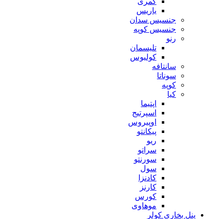
کمری
یاریس
جنسیس سدان
جنسیس کوپه
رنو
تلیسمان
کولیوس
سانتافه
سوناتا
کوپه
کیا
اپتیما
اسپرتیج
اوپیروس
پیکانتو
ریو
سراتو
سورنتو
سول
کادنزا
کارنز
کورس
موهاوی
پنل بخاری کولر