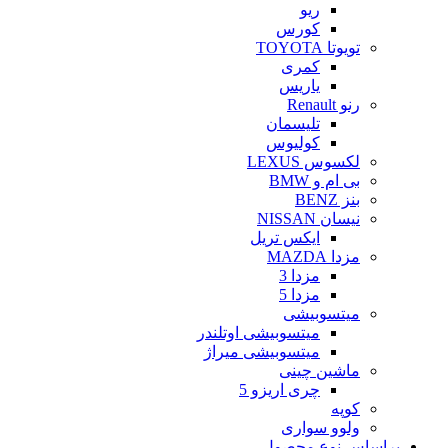
ریو
کورس
تویوتا TOYOTA
کمری
یاریس
رنو Renault
تلیسمان
کولیوس
لکسوس LEXUS
بی ام و BMW
بنز BENZ
نیسان NISSAN
ایکس تریل
مزدا MAZDA
مزدا 3
مزدا 5
میتسوبیشی
میتسوبیشی اوتلندر
میتسوبیشی میراژ
ماشین چینی
چری اریزو 5
کوپه
ولوو سواری
براساس نوع محصول