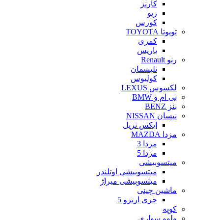
کارنز
ریو
کورس
تویوتا TOYOTA
کمری
یاریس
رنو Renault
تلیسمان
کولیوس
لکسوس LEXUS
بی ام و BMW
بنز BENZ
نیسان NISSAN
ایکس تریل
مزدا MAZDA
مزدا 3
مزدا 5
میتسوبیشی
میتسوبیشی اوتلندر
میتسوبیشی میراژ
ماشین چینی
چری اریزو 5
کوپه
ولوو سواری