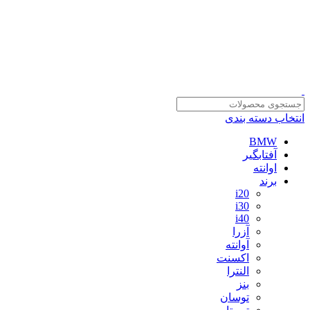
سلمان یدک، مرجع خرید انواع لوازم یدکی هیوندای و کیا با ضمانت اصالت
کالا
مشاوره و خرید عمده ویژه همکاران:
09122270783
مشاوره و خرید عمده ویژه همکاران:
09122270783
انتخاب دسته بندی
BMW
آفتابگیر
اوانته
برند
i20
i30
i40
آزرا
آوانته
اکسنت
النترا
بنز
توسان