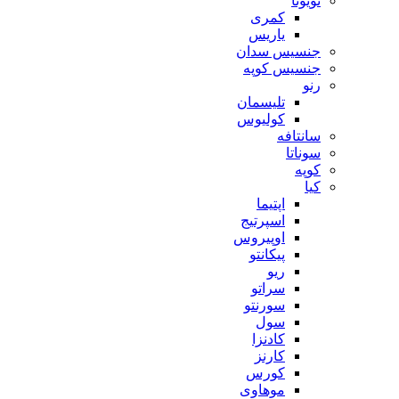
تویوتا
کمری
یاریس
جنسیس سدان
جنسیس کوپه
رنو
تلیسمان
کولیوس
سانتافه
سوناتا
کوپه
کیا
اپتیما
اسپرتیج
اوپیروس
پیکانتو
ریو
سراتو
سورنتو
سول
کادنزا
کارنز
کورس
موهاوی