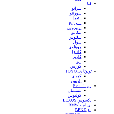
کیا
سراتو
سورنتو
اپتیما
اسپرتیج
اوپیروس
پیکانتو
سلتوس
سول
موهاوی
کادنزا
کارنز
ریو
کورس
تویوتا TOYOTA
کمری
یاریس
رنو Renault
تلیسمان
کولیوس
لکسوس LEXUS
بی ام و BMW
بنز BENZ