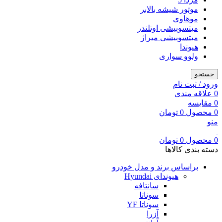
موتور شیشه بالابر
موهاوی
میتسوبیشی اوتلندر
میتسوبیشی میراژ
هیوندا
ولوو سواری
جستجو
ورود / ثبت نام
0
علاقه مندی
0
مقایسه
0
محصول
0
تومان
منو
0
محصول
0
تومان
دسته بندی کالاها
براساس برند و مدل خودرو
هیوندای Hyundai
سانتافه
سوناتا
سوناتا YF
آزرا