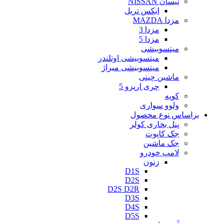
نیسان NISSAN
ایکس تریل
مزدا MAZDA
مزدا 3
مزدا 5
میتسوبیشی
میتسوبیشی اوتلندر
میتسوبیشی میراژ
ماشین چینی
چری اریزو 5
کوپه
ولوو سواری
براساس نوع محصول
پنل بخاری کولر
جک کاپوت
جک ماشین
لامپ خودرو
زنون
D1S
D2S
D2S D2R
D3S
D4S
D5S