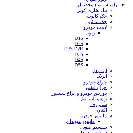
براساس نوع محصول
پنل بخاری کولر
جک کاپوت
جک ماشین
لامپ خودرو
زنون
D1S
D2S
D2S D2R
D3S
D4S
D5S
آینه بغل
ایربگ
چراغ خودرو
چراغ عقب
دوربین خودرو و انواع سنسور
راهنما آینه بغل
سانروف
اکتان
مانیتور خودرو
مانیتور هیوندای
سیستم صوتی
شیشه آینه بغل