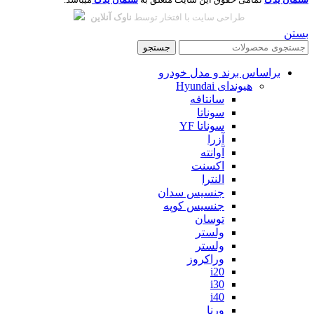
طراحی سایت با افتخار توسط
ناوک آنلاین
بستن
جستجو
براساس برند و مدل خودرو
هیوندای Hyundai
سانتافه
سوناتا
سوناتا YF
آزرا
آوانته
اکسنت
النترا
جنسیس سدان
جنسیس کوپه
توسان
ولستر
ولستر
وراکروز
i20
i30
i40
ورنا