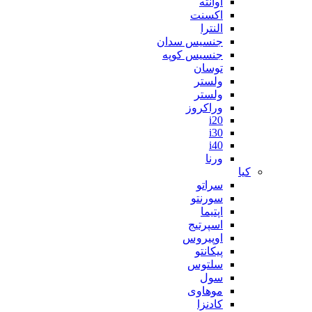
آوانته
اکسنت
النترا
جنسیس سدان
جنسیس کوپه
توسان
ولستر
ولستر
وراکروز
i20
i30
i40
ورنا
کیا
سراتو
سورنتو
اپتیما
اسپرتیج
اوپیروس
پیکانتو
سلتوس
سول
موهاوی
کادنزا