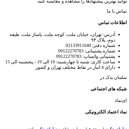
توانید بهترین پیشنهادها را مشاهده و مقایسه کنید.
تماس با ما
اطلاعات تماس
آدرس: تهران، خیابان ملت، کوچه ملت، پاساژ ملت، طبقه
دوم، پلاک ۹۴
شماره دفتر: 02133911040
شماره پشتیبانی: 09122270783
پشتیبانی واتساپ: 09122270783
ساعت کاری: شنبه تا چهارشنبه: 10 الی 19 - پنجشنبه الی 15
دارای 4 انبار در نقاط مختلف تهران و کشور
سلمان یدک در
شبکه های اجتماعی
ای‌نماد
نماد اعتماد الکترونیکی
سلمان یدک
تمامی حقوق این سایت متعلق به
سلمان یدک
میباشد.