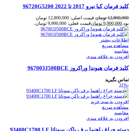
کلید فرمان کیا نیرو 2017 تا 2022 96720G5200
12,800,000
تومان
قیمت اصلی: 12,800,000 تومان
بود.
9,900,000
تومان
قیمت فعلی: 9,900,000 تومان.
اطلاعات بیشتر
مشاهده سریع
مقایسه
افزودن به علاقه مندی
کلید فرمان هیوندا وراکروز 967003J500BCE
تماس بگیرید
-31%
افزودن به سبد خرید
مشاهده سریع
مقایسه
افزودن به علاقه مندی
دسته چراغ راهنما برف پاکن سوناتا 93400C1700 LF