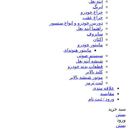
آینه بغل
ایربگ
چراغ خودرو
چراغ عقب
دوربین خودرو و انواع سنسور
راهنما آینه بغل
سانروف
اکتان
مانیتور خودرو
مانیتور هیوندای
سیستم صوتی
شیشه آینه بغل
قطعات بدنه خودرو
کلید بالابر
موتور شیشه بالابر
لنت ترمز
علاقه مندی
مقایسه
ورود / ثبت نام
سبد خرید
بستن
ورود
بستن