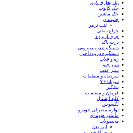
پنل بخاری کولر
جک کاپوت
جک ماشین
جلوبندی
لنت ترمز
چراغ سقف
چری اریزو 5
درب باک
دستگیره درب بیرونی
دستگیره درب داخلی
زه و فلاپ
سپر جلو
سپر عقب
سردنده و متعلقات
سوناتا YF
شلگیر
فرمان و متعلقات
کلید آپشنال
لکسوس
لوازم مصرفی خودرو
مانیتور هیوندای
محصولات
آینه بغل
چراغ خودرو