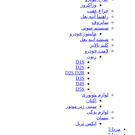
وراکروز
چراغ عقب
راهنما آینه بغل
سانروف
سیستم صوتی
مانیتور خودرو
شیشه آینه بغل
کلید بالابر
لامپ خودرو
زنون
D1S
D2S
D2S D2R
D3S
D4S
D5S
لوازم موتوری
اکتان
سینی زیر موتور
لوازم یدکی
نیسان
ایکس تریل
مزدا 3
مزدا 5