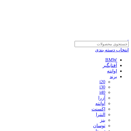
سلمان یدک، مرجع خرید انواع لوازم یدکی هیوندای و کیا با ضمانت اصالت
کالا
مشاوره و خرید عمده ویژه همکاران:
09122270783
مشاوره و خرید عمده ویژه همکاران:
09122270783
انتخاب دسته بندی
BMW
آفتابگیر
اوانته
برند
i20
i30
i40
آزرا
آوانته
اکسنت
النترا
بنز
توسان