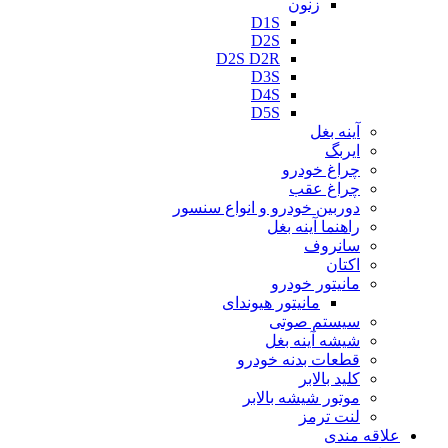
زنون
D1S
D2S
D2S D2R
D3S
D4S
D5S
آینه بغل
ایربگ
چراغ خودرو
چراغ عقب
دوربین خودرو و انواع سنسور
راهنما آینه بغل
سانروف
اکتان
مانیتور خودرو
مانیتور هیوندای
سیستم صوتی
شیشه آینه بغل
قطعات بدنه خودرو
کلید بالابر
موتور شیشه بالابر
لنت ترمز
علاقه مندی