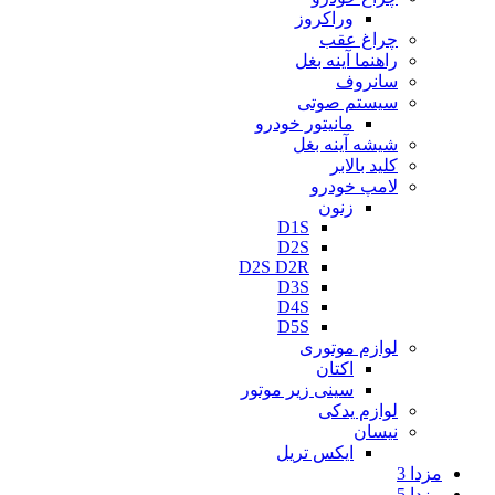
وراکروز
چراغ عقب
راهنما آینه بغل
سانروف
سیستم صوتی
مانیتور خودرو
شیشه آینه بغل
کلید بالابر
لامپ خودرو
زنون
D1S
D2S
D2S D2R
D3S
D4S
D5S
لوازم موتوری
اکتان
سینی زیر موتور
لوازم یدکی
نیسان
ایکس تریل
مزدا 3
مزدا 5