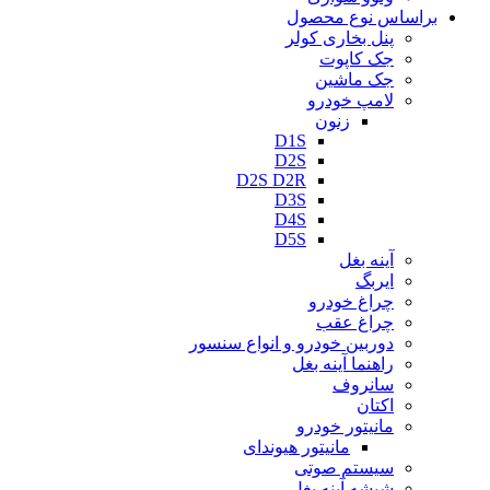
براساس نوع محصول
پنل بخاری کولر
جک کاپوت
جک ماشین
لامپ خودرو
زنون
D1S
D2S
D2S D2R
D3S
D4S
D5S
آینه بغل
ایربگ
چراغ خودرو
چراغ عقب
دوربین خودرو و انواع سنسور
راهنما آینه بغل
سانروف
اکتان
مانیتور خودرو
مانیتور هیوندای
سیستم صوتی
شیشه آینه بغل