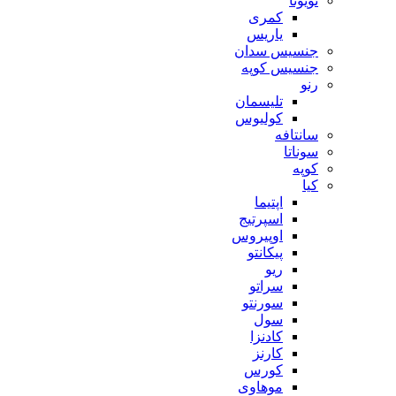
تویوتا
کمری
یاریس
جنسیس سدان
جنسیس کوپه
رنو
تلیسمان
کولیوس
سانتافه
سوناتا
کوپه
کیا
اپتیما
اسپرتیج
اوپیروس
پیکانتو
ریو
سراتو
سورنتو
سول
کادنزا
کارنز
کورس
موهاوی