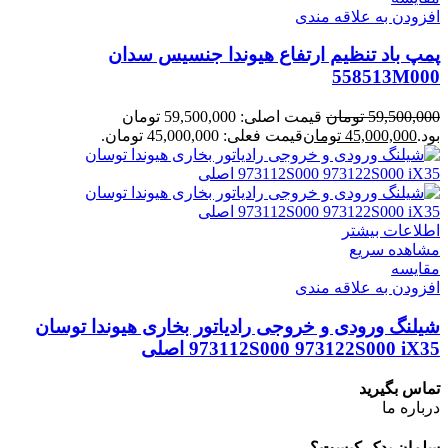
افزودن به علاقه مندی
پمپ باد تنظیم ارتفاع هیوندا جنسیس سدان
558513M000
59,500,000
تومان
قیمت اصلی: 59,500,000 تومان
بود.
45,000,000
تومان
قیمت فعلی: 45,000,000 تومان.
اطلاعات بیشتر
مشاهده سریع
مقایسه
افزودن به علاقه مندی
شیلنگ ورودی و خروجی رادیاتور بخاری هیوندا توسان
973112S000 973122S000 iX35 اصلی
تماس بگیرید
درباره ما
سلمان یدک کیست؟