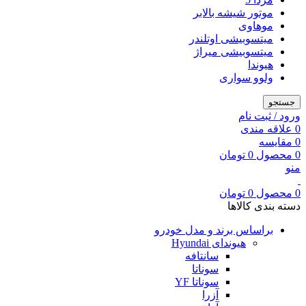
موتور شیشه بالابر
موهاوی
میتسوبیشی اوتلندر
میتسوبیشی میراژ
هیوندا
ولوو سواری
جستجو
ورود / ثبت نام
0
علاقه مندی
0
مقایسه
0
محصول
0
تومان
منو
0
محصول
0
تومان
دسته بندی کالاها
براساس برند و مدل خودرو
هیوندای Hyundai
سانتافه
سوناتا
سوناتا YF
آزرا