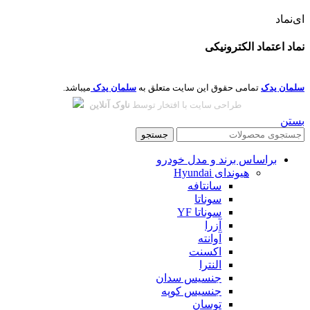
ای‌نماد
نماد اعتماد الکترونیکی
سلمان یدک
تمامی حقوق این سایت متعلق به
سلمان یدک
میباشد.
طراحی سایت با افتخار توسط
ناوک آنلاین
بستن
جستجو
براساس برند و مدل خودرو
هیوندای Hyundai
سانتافه
سوناتا
سوناتا YF
آزرا
آوانته
اکسنت
النترا
جنسیس سدان
جنسیس کوپه
توسان