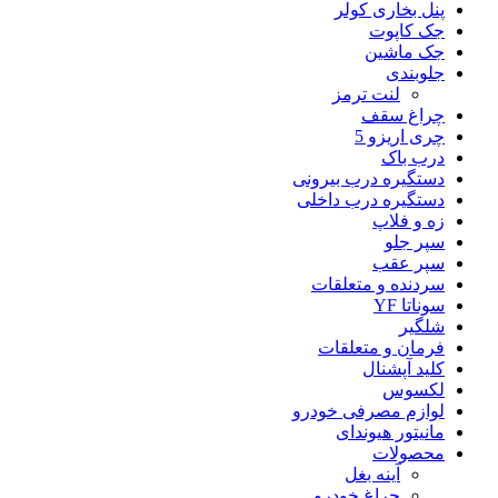
پنل بخاری کولر
جک کاپوت
جک ماشین
جلوبندی
لنت ترمز
چراغ سقف
چری اریزو 5
درب باک
دستگیره درب بیرونی
دستگیره درب داخلی
زه و فلاپ
سپر جلو
سپر عقب
سردنده و متعلقات
سوناتا YF
شلگیر
فرمان و متعلقات
کلید آپشنال
لکسوس
لوازم مصرفی خودرو
مانیتور هیوندای
محصولات
آینه بغل
چراغ خودرو