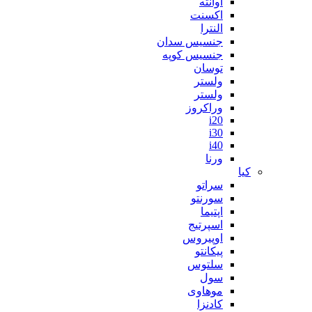
آوانته
اکسنت
النترا
جنسیس سدان
جنسیس کوپه
توسان
ولستر
ولستر
وراکروز
i20
i30
i40
ورنا
کیا
سراتو
سورنتو
اپتیما
اسپرتیج
اوپیروس
پیکانتو
سلتوس
سول
موهاوی
کادنزا