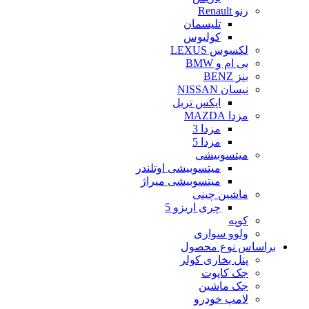
رنو Renault
تلیسمان
کولیوس
لکسوس LEXUS
بی ام و BMW
بنز BENZ
نیسان NISSAN
ایکس تریل
مزدا MAZDA
مزدا 3
مزدا 5
میتسوبیشی
میتسوبیشی اوتلندر
میتسوبیشی میراژ
ماشین چینی
چری اریزو 5
کوپه
ولوو سواری
براساس نوع محصول
پنل بخاری کولر
جک کاپوت
جک ماشین
لامپ خودرو