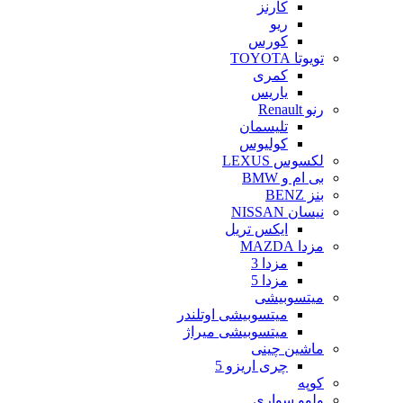
کارنز
ریو
کورس
تویوتا TOYOTA
کمری
یاریس
رنو Renault
تلیسمان
کولیوس
لکسوس LEXUS
بی ام و BMW
بنز BENZ
نیسان NISSAN
ایکس تریل
مزدا MAZDA
مزدا 3
مزدا 5
میتسوبیشی
میتسوبیشی اوتلندر
میتسوبیشی میراژ
ماشین چینی
چری اریزو 5
کوپه
ولوو سواری