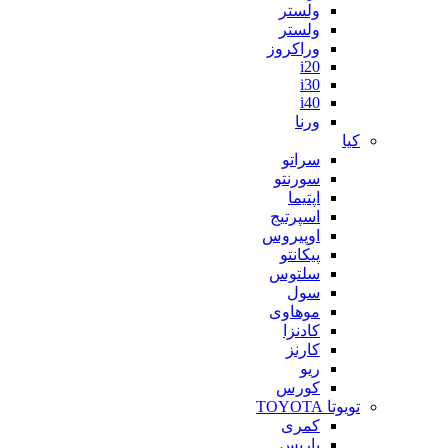
ولستر
ولستر
وراکروز
i20
i30
i40
ورنا
کیا
سراتو
سورنتو
اپتیما
اسپرتیج
اوپیروس
پیکانتو
سلتوس
سول
موهاوی
کادنزا
کارنز
ریو
کورس
تویوتا TOYOTA
کمری
یاریس