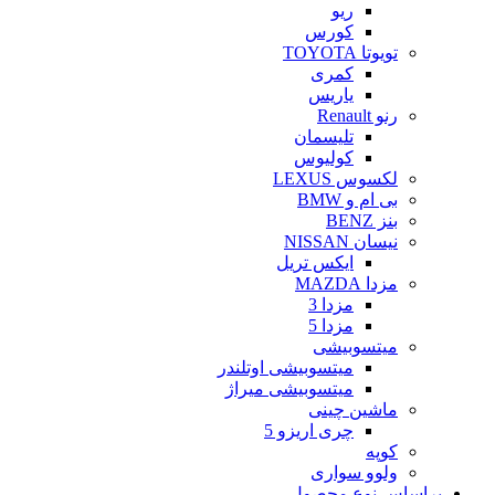
ریو
کورس
تویوتا TOYOTA
کمری
یاریس
رنو Renault
تلیسمان
کولیوس
لکسوس LEXUS
بی ام و BMW
بنز BENZ
نیسان NISSAN
ایکس تریل
مزدا MAZDA
مزدا 3
مزدا 5
میتسوبیشی
میتسوبیشی اوتلندر
میتسوبیشی میراژ
ماشین چینی
چری اریزو 5
کوپه
ولوو سواری
براساس نوع محصول