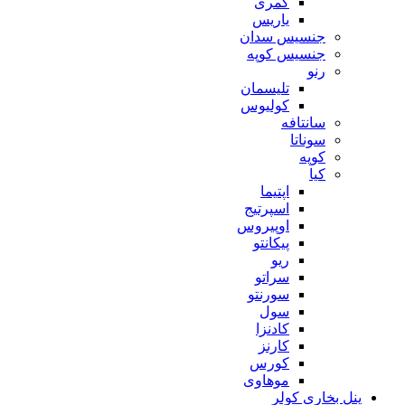
کمری
یاریس
جنسیس سدان
جنسیس کوپه
رنو
تلیسمان
کولیوس
سانتافه
سوناتا
کوپه
کیا
اپتیما
اسپرتیج
اوپیروس
پیکانتو
ریو
سراتو
سورنتو
سول
کادنزا
کارنز
کورس
موهاوی
پنل بخاری کولر