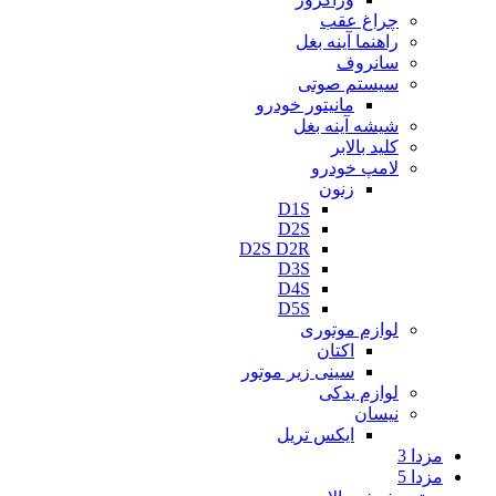
چراغ عقب
راهنما آینه بغل
سانروف
سیستم صوتی
مانیتور خودرو
شیشه آینه بغل
کلید بالابر
لامپ خودرو
زنون
D1S
D2S
D2S D2R
D3S
D4S
D5S
لوازم موتوری
اکتان
سینی زیر موتور
لوازم یدکی
نیسان
ایکس تریل
مزدا 3
مزدا 5