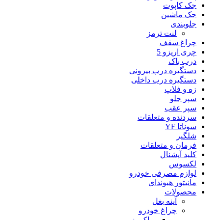
جک کاپوت
جک ماشین
جلوبندی
لنت ترمز
چراغ سقف
چری اریزو 5
درب باک
دستگیره درب بیرونی
دستگیره درب داخلی
زه و فلاپ
سپر جلو
سپر عقب
سردنده و متعلقات
سوناتا YF
شلگیر
فرمان و متعلقات
کلید آپشنال
لکسوس
لوازم مصرفی خودرو
مانیتور هیوندای
محصولات
آینه بغل
چراغ خودرو
وراکروز