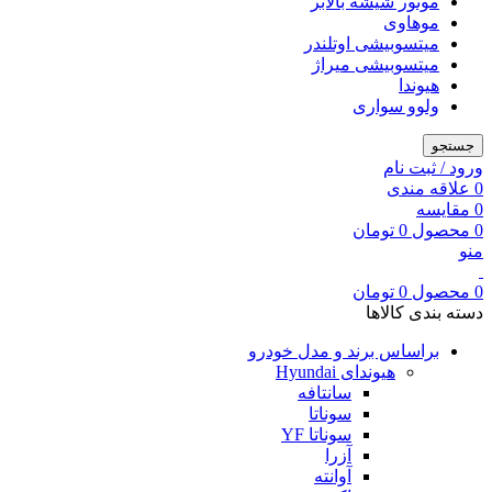
موتور شیشه بالابر
موهاوی
میتسوبیشی اوتلندر
میتسوبیشی میراژ
هیوندا
ولوو سواری
جستجو
ورود / ثبت نام
0
علاقه مندی
0
مقایسه
0
محصول
0
تومان
منو
0
محصول
0
تومان
دسته بندی کالاها
براساس برند و مدل خودرو
هیوندای Hyundai
سانتافه
سوناتا
سوناتا YF
آزرا
آوانته