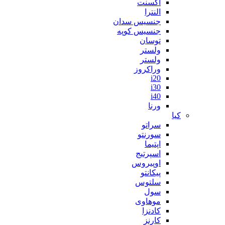
اکسنت
النترا
جنسیس سدان
جنسیس کوپه
توسان
ولستر
ولستر
وراکروز
i20
i30
i40
ورنا
کیا
سراتو
سورنتو
اپتیما
اسپرتیج
اوپیروس
پیکانتو
سلتوس
سول
موهاوی
کادنزا
کارنز