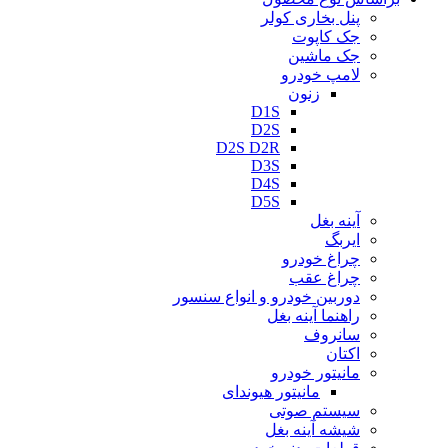
پنل بخاری کولر
جک کاپوت
جک ماشین
لامپ خودرو
زنون
D1S
D2S
D2S D2R
D3S
D4S
D5S
آینه بغل
ایربگ
چراغ خودرو
چراغ عقب
دوربین خودرو و انواع سنسور
راهنما آینه بغل
سانروف
اکتان
مانیتور خودرو
مانیتور هیوندای
سیستم صوتی
شیشه آینه بغل