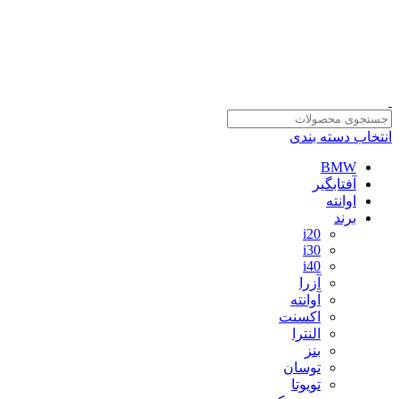
سلمان یدک، مرجع خرید انواع لوازم یدکی هیوندای و کیا با ضمانت اصالت کالا
مشاوره و خرید عمده ویژه همکاران:
09122270783
انتخاب دسته بندی
BMW
آفتابگیر
اوانته
برند
i20
i30
i40
آزرا
آوانته
اکسنت
النترا
بنز
توسان
تویوتا