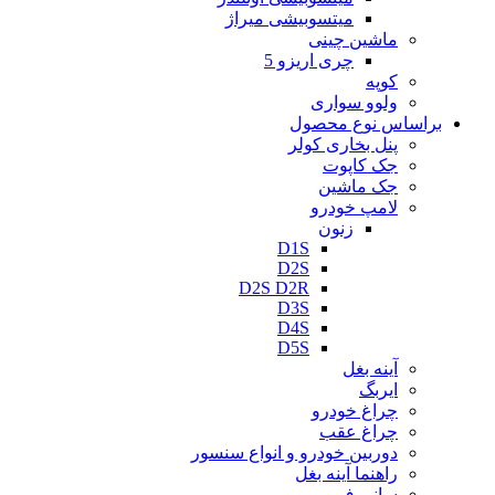
میتسوبیشی میراژ
ماشین چینی
چری اریزو 5
کوپه
ولوو سواری
براساس نوع محصول
پنل بخاری کولر
جک کاپوت
جک ماشین
لامپ خودرو
زنون
D1S
D2S
D2S D2R
D3S
D4S
D5S
آینه بغل
ایربگ
چراغ خودرو
چراغ عقب
دوربین خودرو و انواع سنسور
راهنما آینه بغل
سانروف