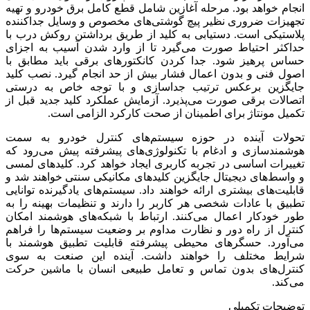
انجام خواهد بود. مرحله آغازین شامل قطع کامل برق خودرو و تهیه
تجهیزات ضروری نظیر پیچ گوشتی‌های مخصوص و وسایل جداکننده
پلاستیکی است. دستیابی به کلید از طریق برداشتن روکش درب با
حداکثر احتیاط صورت می‌گیرد تا از وارد شدن آسیب به اجزای
حساس پرهیز شود. جدا کردن کانکتورهای برقی باید مطابق با
اصول فنی و بدون اعمال فشار بیش از حد انجام گیرد. نصب کلید
جایگزین برعکس ترتیب جداسازی و با توجه خاص به درستی
اتصالات برقی صورت می‌پذیرد. آزمایش عملکرد کلید جدید قبل از
تکمیل مونتاژ برای اطمینان از صحت کارکرد الزامی است.
تحولات آینده در حوزه سیستم‌های کنترل خودرو به سمت
هوشمندسازی و ادغام با تکنولوژی‌های پیشرفته پیش می‌رود که
تغییرات اساسی در تجربه کاربری ایجاد خواهد کرد. کلیدهای لمسی
و واسط‌های دیجیتال جایگزین کلیدهای مکانیکی سنتی خواهند شد و
قابلیت‌های بیشتری ارائه خواهند داد. سیستم‌های یادگیرنده توانایی
تطبیق با عادات شخصی هر کاربر را دارند و تنظیمات بهینه را به
طور خودکار اعمال می‌کنند. ارتباط با شبکه‌های هوشمند امکان
کنترل از راه دور و نظارت مداوم بر وضعیت سیستم‌ها را فراهم
می‌آورد. حسگرهای محیطی پیشرفته قابلیت تطبیق هوشمند با
شرایط مختلف را خواهند داشت. آینده این صنعت به سوی
کنترل‌های بدون تماس و تعامل طبیعی انسان با ماشین حرکت
می‌کند.
توضیحات تکمیلی