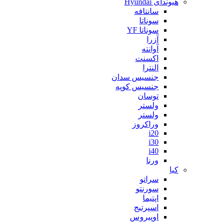
هیوندای Hyundai
سانتافه
سوناتا
سوناتا YF
آزرا
آوانته
اکسنت
النترا
جنسیس سدان
جنسیس کوپه
توسان
ولستر
ولستر
وراکروز
i20
i30
i40
ورنا
کیا
سراتو
سورنتو
اپتیما
اسپرتیج
اوپیروس