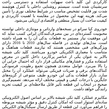
کارکردی این کلید باعث سهولت استفاده و دسترسی راحت
سرنشینان شده است. سیستم روشنایی داخلی با کنترل هوشمند
شدت نور قابلیت تشخیص مناسب در شرایط مختلف نوری را تأمین
می‌کند. هزینه تهیه این محصول در مقایسه با اهمیت کاربردی و
کیفیت ساخت آن بسیار منطقی و اقتصادی ارزیابی می‌شود.
خودروی کیا سراتو در نسخه‌های وارداتی و مونتاژی داخلی توانسته
محبوبیت گسترده‌ای در بین مصرف‌کنندگان ایرانی کسب نماید که
این موفقیت نیاز مستمر به قطعات یدکی آن را به همراه داشته
است. مدل‌های تولیدی در فاصله سال‌های 2010 تا 2016 دارای
ویژگی‌های فنی مشخصی هستند که نیازمند قطعات هماهنگ و
متناسب با معماری الکتریکی خودرو می‌باشند. کلید تکی شیشه
بالابر به عنوان یکی از عناصر پرکاربرد داخل کابین در معرض
استفاده مکرر و فشارهای مکانیکی قرار دارد که احتمال خرابی آن
را بالا می‌برد. عوامل متعددی همچون تجمع رطوبت، فرسودگی
کنتاکت‌های برقی و ضربات فیزیکی می‌تواند عملکرد آن را مختل
سازد. بازار قطعات یدکی این خودرو طیف متنوعی از گزینه‌های
جایگزین با درجات کیفی و قیمتی مختلف ارائه می‌دهد. تصمیم‌گیری
صحیح در انتخاب این قطعه تأثیر قابل ملاحظه‌ای بر کیفیت تجربه
رانندگی خواهد داشت.
مکانیزم عملکرد کلید تکی شیشه بالابر بر اساس اصول الکترونیکی
ساده‌ای استوار است که امکان کنترل دقیق و مؤثر شیشه مربوطه
را فراهم می‌آورد. این قطعه از طریق ارسال سیگنال‌های الکتریکی