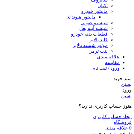
اکتان
مانیتور خودرو
مانیتور هیوندای
سیستم صوتی
شیشه آینه بغل
قطعات بدنه خودرو
کلید بالابر
موتور شیشه بالابر
لنت ترمز
علاقه مندی
مقایسه
ورود / ثبت نام
سبد خرید
بستن
ورود
بستن
هنوز حساب کاربری ندارید؟
ایجاد حساب کاربری
فروشگاه
0
علاقه مندی
0
محصول
سبد خرید