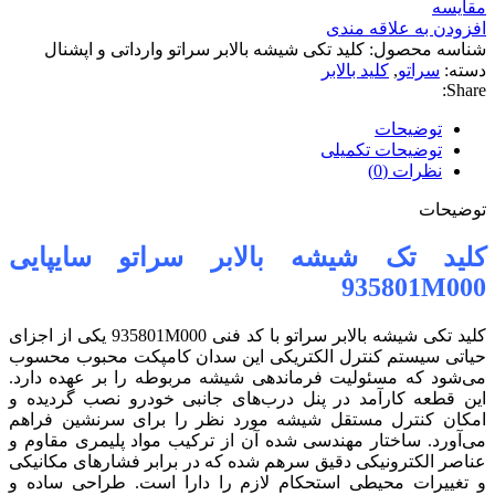
مقایسه
افزودن به علاقه مندی
شناسه محصول:
کلید تکی شیشه بالابر سراتو وارداتی و اپشنال
دسته:
سراتو
,
کلید بالابر
Share:
توضیحات
توضیحات تکمیلی
نظرات (0)
توضیحات
کلید تک شیشه بالابر سراتو سایپایی
935801M000
کلید تکی شیشه بالابر سراتو با کد فنی 935801M000 یکی از اجزای
حیاتی سیستم کنترل الکتریکی این سدان کامپکت محبوب محسوب
می‌شود که مسئولیت فرماندهی شیشه مربوطه را بر عهده دارد.
این قطعه کارآمد در پنل درب‌های جانبی خودرو نصب گردیده و
امکان کنترل مستقل شیشه مورد نظر را برای سرنشین فراهم
می‌آورد. ساختار مهندسی شده آن از ترکیب مواد پلیمری مقاوم و
عناصر الکترونیکی دقیق سرهم شده که در برابر فشارهای مکانیکی
و تغییرات محیطی استحکام لازم را دارا است. طراحی ساده و