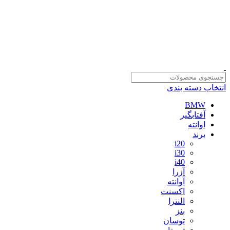
سلمان یدک، مرجع خرید انواع لوازم یدکی هیوندای و کیا با ضمانت اصالت
کالا
مشاوره و خرید عمده ویژه همکاران:
09122270783
مشاوره و خرید عمده ویژه همکاران:
09122270783
انتخاب دسته بندی
BMW
آفتابگیر
اوانته
برند
i20
i30
i40
آزرا
آوانته
اکسنت
النترا
بنز
توسان