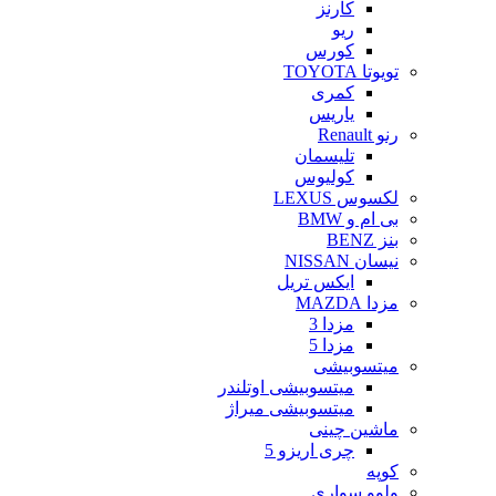
کارنز
ریو
کورس
تویوتا TOYOTA
کمری
یاریس
رنو Renault
تلیسمان
کولیوس
لکسوس LEXUS
بی ام و BMW
بنز BENZ
نیسان NISSAN
ایکس تریل
مزدا MAZDA
مزدا 3
مزدا 5
میتسوبیشی
میتسوبیشی اوتلندر
میتسوبیشی میراژ
ماشین چینی
چری اریزو 5
کوپه
ولوو سواری