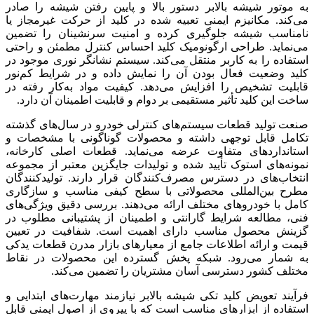
به موتور شیشه بالابر دستور بالا و پایین رفتن شیشه را صادر
می‌کند. مکانیزم ایمنی تعبیه شده در کلید از حرکت غیرمجاز یا
نامناسب شیشه جلوگیری کرده و امنیت سرنشینان را تضمین
می‌نماید. طراحی ارگونومیک کلید احساس کنترل مطمئن و راحتی
استفاده را به کاربر منتقل می‌کند. سیستم نشانگر نوری موجود در
کلید وضعیت فعال بودن آن را نمایش داده و در شرایط کم‌نور
قابلیت تشخیص را افزایش می‌دهد. کیفیت مواد به‌کار رفته در
ساخت این کلید تأثیر مستقیمی بر دوام و قابلیت اطمینان آن دارد.
صنعت تولید قطعات سیستم‌های کنترلی خودرو در سال‌های گذشته
تکامل قابل توجهی داشته و محصولات گوناگونی با مشخصات و
استانداردهای متفاوت عرضه می‌نماید. قطعات اصلی کارخانه،
نمونه‌های استوک تأیید شده و تولیدات جایگزین معتبر از مجموعه
انتخاب‌های در دسترس مصرف‌کنندگان قرار دارند. تولیدکنندگان
مطرح بین‌المللی محصولاتی با سطح کیفی مناسب و سازگاری
کامل با خودروهای مختلف ارائه می‌دهند. بررسی دقیق ویژگی‌های
فنی، مطالعه شرایط گارانتی و اطمینان از پشتیبانی مطلوب در
گزینش محصول مناسب دارای اهمیت است. شفافیت در تعیین
قیمت و ارائه اطلاعات جامع از معیارهای بازار مدرن قطعات یدکی
به شمار می‌رود. شبکه پخش گسترده این محصولات در نقاط
مختلف کشور دسترسی آسان مشتریان را تضمین می‌کند.
فرآیند تعویض کلید تکی شیشه بالابر نیازمند مهارت‌های ابتدایی و
استفاده از ابزارهای مناسب است که با پیروی از اصول ایمنی قابل