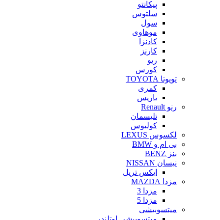
پیکانتو
سلتوس
سول
موهاوی
کادنزا
کارنز
ریو
کورس
تویوتا TOYOTA
کمری
یاریس
رنو Renault
تلیسمان
کولیوس
لکسوس LEXUS
بی ام و BMW
بنز BENZ
نیسان NISSAN
ایکس تریل
مزدا MAZDA
مزدا 3
مزدا 5
میتسوبیشی
میتسوبیشی اوتلندر