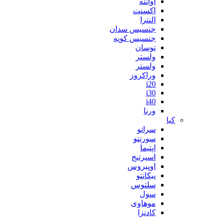
آوانته
اکسنت
النترا
جنسیس سدان
جنسیس کوپه
توسان
ولستر
ولستر
وراکروز
i20
i30
i40
ورنا
کیا
سراتو
سورنتو
اپتیما
اسپرتیج
اوپیروس
پیکانتو
سلتوس
سول
موهاوی
کادنزا