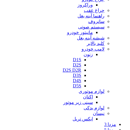
وراکروز
چراغ عقب
راهنما آینه بغل
سانروف
سیستم صوتی
مانیتور خودرو
شیشه آینه بغل
کلید بالابر
لامپ خودرو
زنون
D1S
D2S
D2S D2R
D3S
D4S
D5S
لوازم موتوری
اکتان
سینی زیر موتور
لوازم یدکی
نیسان
ایکس تریل
مزدا 3
مزدا 5