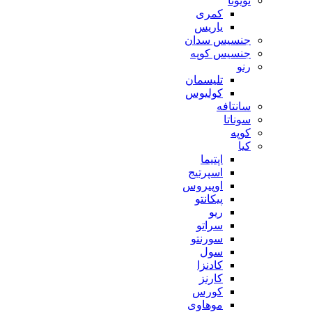
تویوتا
کمری
یاریس
جنسیس سدان
جنسیس کوپه
رنو
تلیسمان
کولیوس
سانتافه
سوناتا
کوپه
کیا
اپتیما
اسپرتیج
اوپیروس
پیکانتو
ریو
سراتو
سورنتو
سول
کادنزا
کارنز
کورس
موهاوی