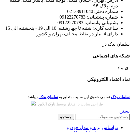
آدرس: تهران، خیابان ملت، کوچه ملت، پاساژ ملت، طبقه
دوم، پلاک ۹۴
شماره دفتر: 02133911040
شماره پشتیبانی: 09122270783
پشتیبانی واتساپ: 09122270783
ساعت کاری: شنبه تا چهارشنبه: 10 الی 19 - پنجشنبه الی 15
دارای 4 انبار در نقاط مختلف تهران و کشور
سلمان یدک در
شبکه های اجتماعی
ای‌نماد
نماد اعتماد الکترونیکی
سلمان یدک
تمامی حقوق این سایت متعلق به
سلمان یدک
میباشد.
طراحی سایت با افتخار توسط
ناوک آنلاین
بستن
جستجو
براساس برند و مدل خودرو