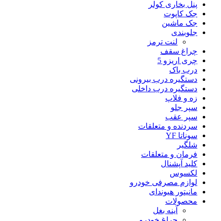
پنل بخاری کولر
جک کاپوت
جک ماشین
جلوبندی
لنت ترمز
چراغ سقف
چری اریزو 5
درب باک
دستگیره درب بیرونی
دستگیره درب داخلی
زه و فلاپ
سپر جلو
سپر عقب
سردنده و متعلقات
سوناتا YF
شلگیر
فرمان و متعلقات
کلید آپشنال
لکسوس
لوازم مصرفی خودرو
مانیتور هیوندای
محصولات
آینه بغل
چراغ خودرو