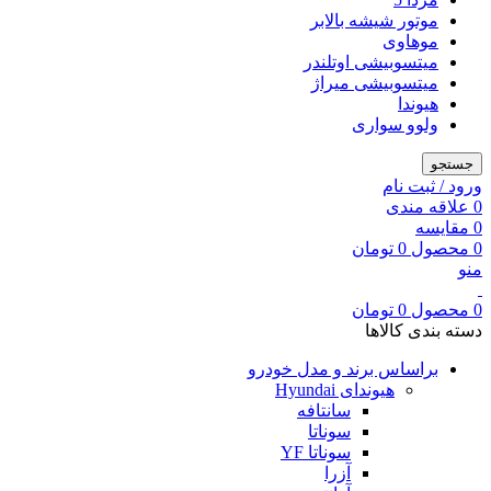
موتور شیشه بالابر
موهاوی
میتسوبیشی اوتلندر
میتسوبیشی میراژ
هیوندا
ولوو سواری
جستجو
ورود / ثبت نام
0
علاقه مندی
0
مقایسه
0
محصول
0
تومان
منو
0
محصول
0
تومان
دسته بندی کالاها
براساس برند و مدل خودرو
هیوندای Hyundai
سانتافه
سوناتا
سوناتا YF
آزرا