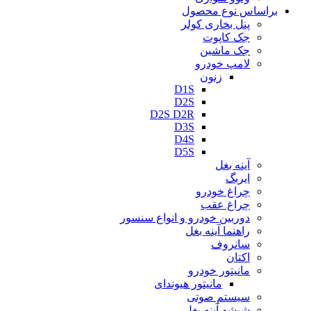
براساس نوع محصول
پنل بخاری کولر
جک کاپوت
جک ماشین
لامپ خودرو
زنون
D1S
D2S
D2S D2R
D3S
D4S
D5S
آینه بغل
ایربگ
چراغ خودرو
چراغ عقب
دوربین خودرو و انواع سنسور
راهنما آینه بغل
سانروف
اکتان
مانیتور خودرو
مانیتور هیوندای
سیستم صوتی
شیشه آینه بغل