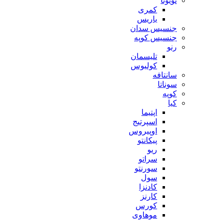
تویوتا
کمری
یاریس
جنسیس سدان
جنسیس کوپه
رنو
تلیسمان
کولیوس
سانتافه
سوناتا
کوپه
کیا
اپتیما
اسپرتیج
اوپیروس
پیکانتو
ریو
سراتو
سورنتو
سول
کادنزا
کارنز
کورس
موهاوی