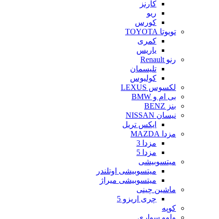
کارنز
ریو
کورس
تویوتا TOYOTA
کمری
یاریس
رنو Renault
تلیسمان
کولیوس
لکسوس LEXUS
بی ام و BMW
بنز BENZ
نیسان NISSAN
ایکس تریل
مزدا MAZDA
مزدا 3
مزدا 5
میتسوبیشی
میتسوبیشی اوتلندر
میتسوبیشی میراژ
ماشین چینی
چری اریزو 5
کوپه
ولوو سواری