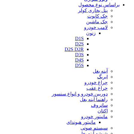
براساس نوع محصول
پنل بخاری کولر
جک کاپوت
جک ماشین
لامپ خودرو
زنون
D1S
D2S
D2S D2R
D3S
D4S
D5S
آینه بغل
ایربگ
چراغ خودرو
چراغ عقب
دوربین خودرو و انواع سنسور
راهنما آینه بغل
سانروف
اکتان
مانیتور خودرو
مانیتور هیوندای
سیستم صوتی
شیشه آینه بغل