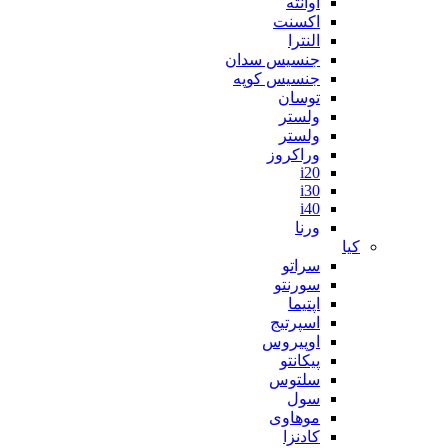
آوانته
اکسنت
النترا
جنسیس سدان
جنسیس کوپه
توسان
ولستر
ولستر
وراکروز
i20
i30
i40
ورنا
کیا
سراتو
سورنتو
اپتیما
اسپرتیج
اوپیروس
پیکانتو
سلتوس
سول
موهاوی
کادنزا