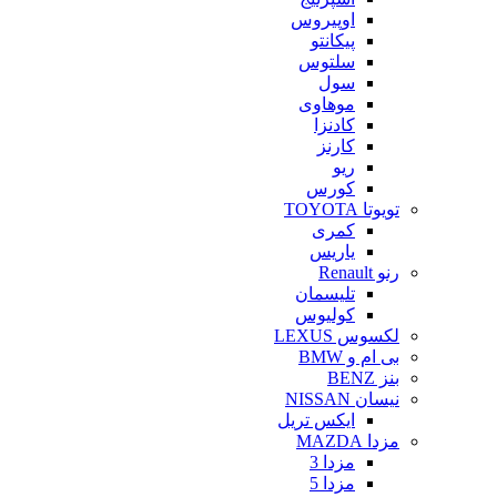
اوپیروس
پیکانتو
سلتوس
سول
موهاوی
کادنزا
کارنز
ریو
کورس
تویوتا TOYOTA
کمری
یاریس
رنو Renault
تلیسمان
کولیوس
لکسوس LEXUS
بی ام و BMW
بنز BENZ
نیسان NISSAN
ایکس تریل
مزدا MAZDA
مزدا 3
مزدا 5