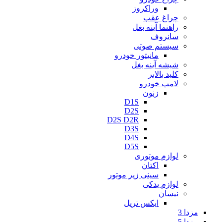
وراکروز
چراغ عقب
راهنما آینه بغل
سانروف
سیستم صوتی
مانیتور خودرو
شیشه آینه بغل
کلید بالابر
لامپ خودرو
زنون
D1S
D2S
D2S D2R
D3S
D4S
D5S
لوازم موتوری
اکتان
سینی زیر موتور
لوازم یدکی
نیسان
ایکس تریل
مزدا 3
مزدا 5