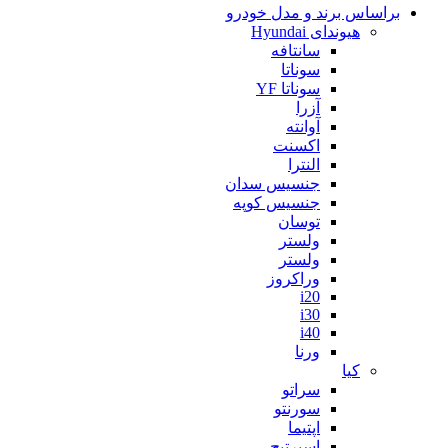
براساس برند و مدل خودرو
هیوندای Hyundai
سانتافه
سوناتا
سوناتا YF
آزرا
آوانته
اکسنت
النترا
جنسیس سدان
جنسیس کوپه
توسان
ولستر
ولستر
وراکروز
i20
i30
i40
ورنا
کیا
سراتو
سورنتو
اپتیما
اسپرتیج