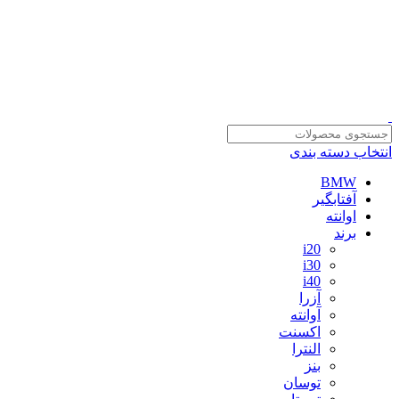
سلمان یدک، مرجع خرید انواع لوازم یدکی هیوندای و کیا با ضمانت اصالت
کالا
مشاوره و خرید عمده ویژه همکاران:
09122270783
مشاوره و خرید عمده ویژه همکاران:
09122270783
انتخاب دسته بندی
BMW
آفتابگیر
اوانته
برند
i20
i30
i40
آزرا
آوانته
اکسنت
النترا
بنز
توسان