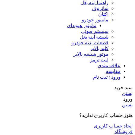
راهنما آینه بغل
سانروف
اکتان
مانیتور خودرو
مانیتور هیوندای
سیستم صوتی
شیشه آینه بغل
قطعات بدنه خودرو
کلید بالابر
موتور شیشه بالابر
لنت ترمز
علاقه مندی
مقایسه
ورود / ثبت نام
سبد خرید
بستن
ورود
بستن
هنوز حساب کاربری ندارید؟
ایجاد حساب کاربری
فروشگاه