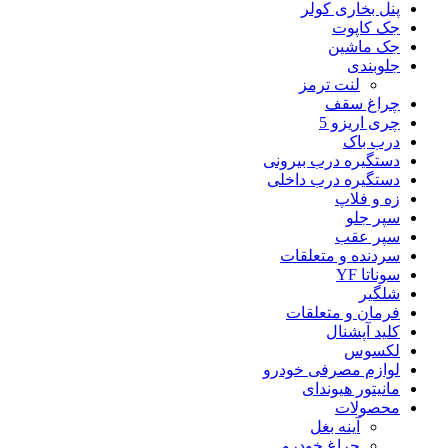
پنل بخاری کولر
جک کاپوت
جک ماشین
جلوبندی
لنت ترمز
چراغ سقف
چری اریزو 5
درب باک
دستگیره درب بیرونی
دستگیره درب داخلی
زه و فلاپ
سپر جلو
سپر عقب
سردنده و متعلقات
سوناتا YF
شلگیر
فرمان و متعلقات
کلید آپشنال
لکسوس
لوازم مصرفی خودرو
مانیتور هیوندای
محصولات
آینه بغل
چراغ خودرو