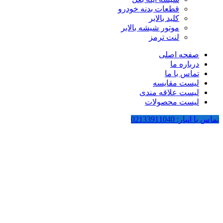
قطعات بدنه خودرو
کلید بالابر
موتور شیشه بالابر
لنت ترمز
صفحه اصلی
درباره ما
تماس با ما
لیست مقایسه
لیست علاقه مندی
لیست محصولات
تماس با انبار: 02133911040
بزرگنمایی تصویر