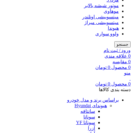
موتور شیشه بالابر
موهاوی
میتسوبیشی اوتلندر
میتسوبیشی میراژ
هیوندا
ولوو سواری
جستجو
ورود / ثبت نام
0
علاقه مندی
0
مقایسه
0
محصول
0
تومان
منو
0
محصول
0
تومان
دسته بندی کالاها
براساس برند و مدل خودرو
هیوندای Hyundai
سانتافه
سوناتا
سوناتا YF
آزرا