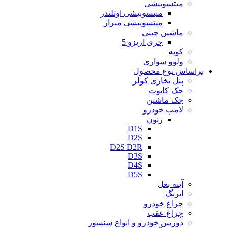
میتسوبیشی
میتسوبیشی اوتلندر
میتسوبیشی میراژ
ماشین چینی
چری اریزو 5
کوپه
ولوو سواری
براساس نوع محصول
پنل بخاری کولر
جک کاپوت
جک ماشین
لامپ خودرو
زنون
D1S
D2S
D2S D2R
D3S
D4S
D5S
آینه بغل
ایربگ
چراغ خودرو
چراغ عقب
دوربین خودرو و انواع سنسور