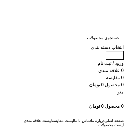
سلمان یدک، مرجع خرید انواع لوازم یدکی هیوندای و کیا با ضمانت اصالت
کالا
مشاوره و خرید عمده ویژه همکاران:
09122270783
مشاوره و خرید عمده ویژه همکاران:
09122270783
انتخاب دسته بندی
جستجو
ورود / ثبت نام
0
علاقه مندی
0
مقایسه
0
محصول
0
تومان
منو
0
محصول
0
تومان
دسته بندی کالاها
صفحه اصلی
درباره ما
تماس با ما
لیست مقایسه
لیست علاقه مندی
لیست محصولات