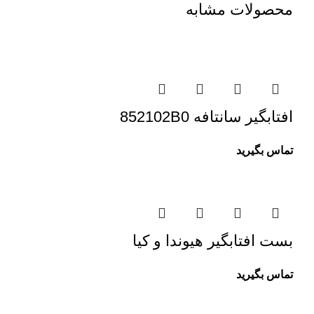
محصولات مشابه
افتابگیر سانتافه 852102B0
تماس بگیرید
بست افتابگیر هیوندا و کیا
تماس بگیرید