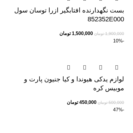
بست نگهدارنده افتابگیر ازرا توسان سول
852352E000
1,500,000
تومان
1,900,000
تومان
-10%
لوازم یدکی هیوندا و کیا جنیون پارت و
موبیس کره
450,000
تومان
500,000
تومان
-47%