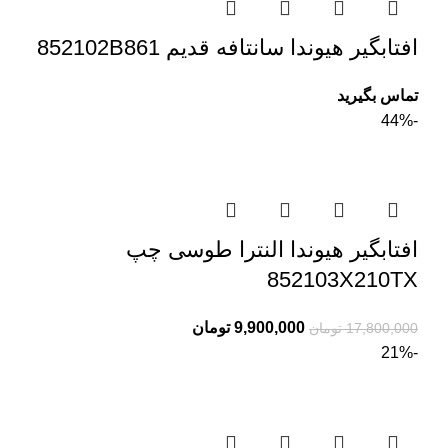
افتابگیر هیوندا سانتافه قدیم 852102B861
تماس بگیرید
-44%
افتابگیر هیوندا النترا طوسی چپ
852103X210TX
9,900,000
تومان
17,800,000
تومان
-21%