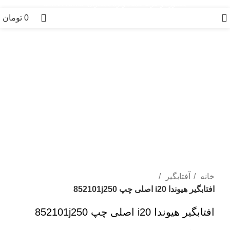
مشاوره و خرید عمده ویژه همکاران:
09122270783
0
تومان
بزرگنمایی تصویر
خانه
آفتابگیر
افتابگیر هیوندا i20 اصلی چپ 852101j250
افتابگیر هیوندا i20 اصلی چپ 852101j250