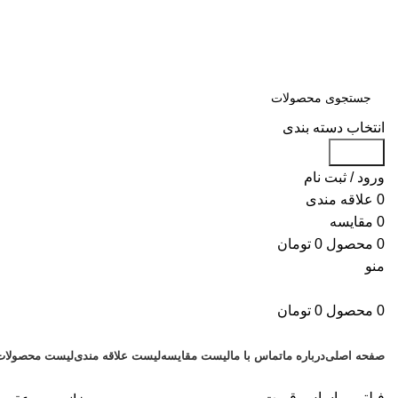
سلمان یدک، مرجع خرید انواع لوازم یدکی هیوندای و کیا با ضمانت اصالت کال
مشاوره و خرید عمده ویژه همکاران:
09122270783
انتخاب دسته بندی
جستجو
ورود / ثبت نام
0
علاقه مندی
0
مقایسه
0
محصول
0
تومان
منو
0
محصول
0
تومان
دسته بندی کالاها
صفحه اصلی
درباره ما
تماس با ما
لیست مقایسه
لیست علاقه مندی
لیست محصولات
فیلتر بر اساس قیمت