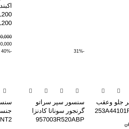
L200
L200
00,000
00,000
-40%
-31%
 جلو وعقب
سنسور سپر سراتو
سنسو
گرنجور سوناتا کادنزا
جنسی
0NT2
957003R520ABP
ان