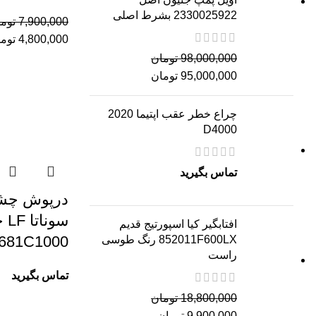
2330025922 بشرط اصلی
7,900,000
توم
4,800,000
توم
98,000,000
تومان
95,000,000
تومان
چراع خطر عقب اپتیما 2020
D4000
تماس بگیرید
درپوش چشم
سونا
افتابگیر کیا اسپورتیج قدیم
681C1000
852011F600LX رنگ طوسی
راست
تماس بگیرید
18,800,000
تومان
9,900,000
تومان