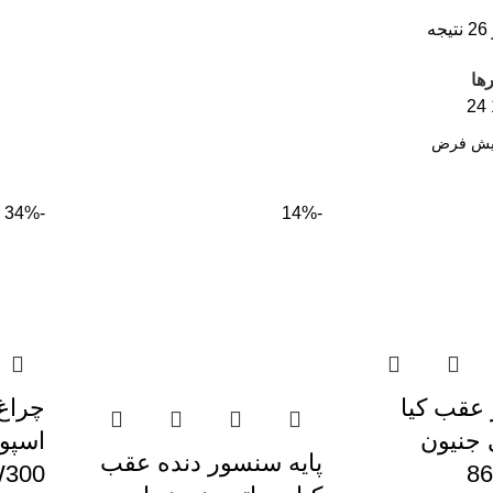
ها
24
-34%
-14%
عقب کیا
چراغ
 جنیون
پایه سنسور دنده عقب
W300
8