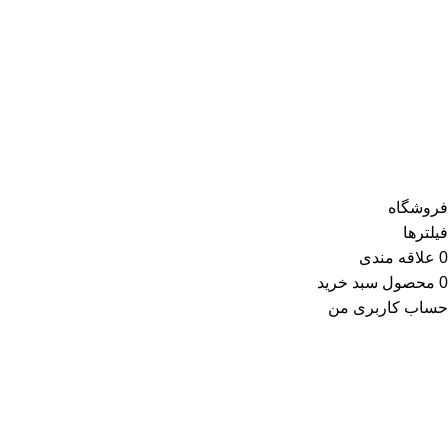
سلمان یدک می توانید بهترین پیشنهادها را
مشاهده و مقایسه کنید.
پنجشنبه الی 15
دارای 4 انبار در نقاط مختلف تهران و کشور
سلمان یدک
تمامی حقوق این سایت متعلق به
سلمان یدک
میباشد.
فروشگاه
فیلترها
0
علاقه مندی
0
محصول
سبد خرید
حساب کاربری من