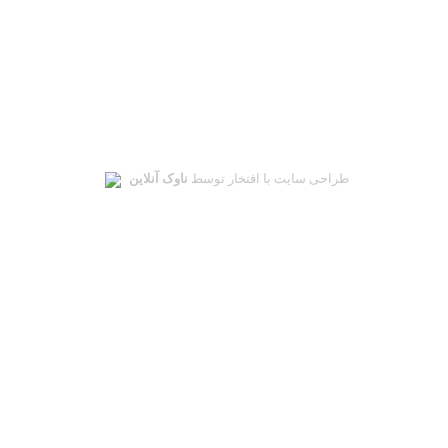
ساعت کاری: شنبه تا چهارشنبه: 10 الی 19 -
طراحی سایت با افتخار توسط
ناوک آنلاین