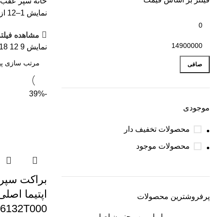
خانه
سپر عقب
نمایش 1–12 از 26 نتیجه
مشاهده فیلتر
نمایش
9
12
18
صافی
-39%
موجودی
محصولات تخفیف دار
محصولات موجود
براکت سپر 
اپتیما اصلی
پرفروشترین محصولات
66132T000
اویل پمپ جنیون اصل