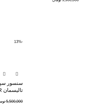
-13%
سنسور سپر
تالیسمان 253A44101R
5,500,000
توم