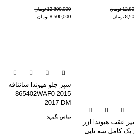
12,8
تومان
12,800,000
تومان
8,5
تومان
8,500,000
تومان
سپر جلو هیوندا سانتافه
865402WAF0 2015
2017 DM
تماس بگیرید
ر عقب هیوندا ازرا
 پک کامل سه تایی