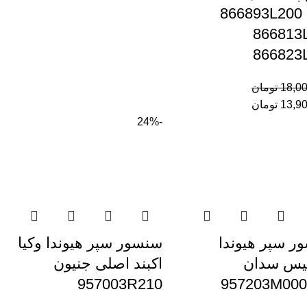
اکبند 866893L200
866813
866823
18,0
تومان
13,9
تومان
-24%
ر سپر هیوندا
سنسور سپر هیوندا وکیا
س سدان
اکبند اصلی جنیون
957003R210
957203M00