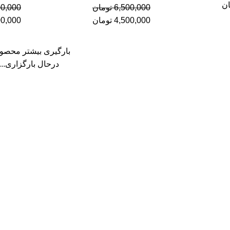
ان
6,500,000
تومان
00,000
4,500,000
تومان
00,000
بارگیری بیشتر محصو
درحال بارگزاری...
سلمان یدک در
ماس
شبکه های اجتماعی
یابان ملت، کوچه ملت، پاساژ
پلاک ۹۴
091
09122