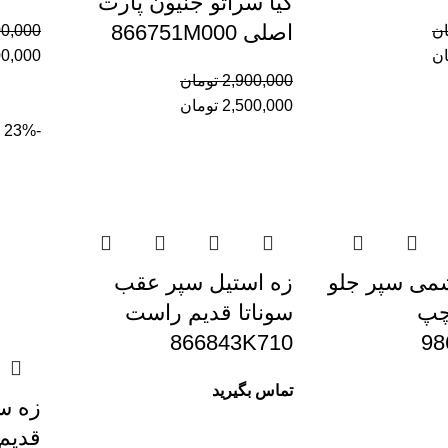
کیا سراتو جنیون پارت
اصلی 866751M000
ان
00,000
ان
00,000
2,900,000
تومان
2,500,000
تومان
-23%
ی سپر جلو
زه استيل سپر عقب
تا LF چپ
سوناتا قدیم راست
866843K710
98
تماس بگیرید
زه سپ
قدیم