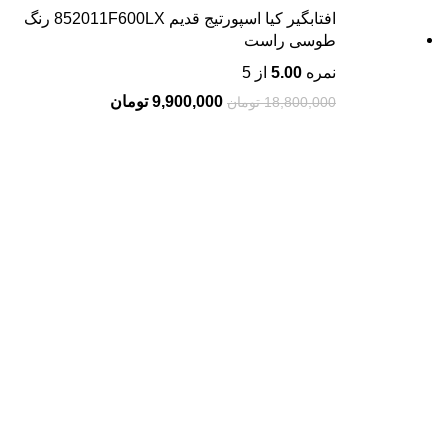
افتابگیر کیا اسپورتیج قدیم 852011F600LX رنگ
طوسی راست
نمره
5.00
از 5
9,900,000
تومان
18,800,000
تومان
درباره ما
سلمان یدک کیست؟