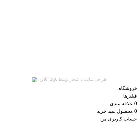
شبکه های اجتماعی
ای‌نماد
نماد اعتماد الکترونیکی
سلمان یدک
تمامی حقوق این سایت متعلق به
سلمان یدک
میباشد.
طراحی سایت با افتخار توسط
ناوک آنلاین
فروشگاه
فیلترها
0
علاقه مندی
0
محصول
سبد خرید
حساب کاربری من