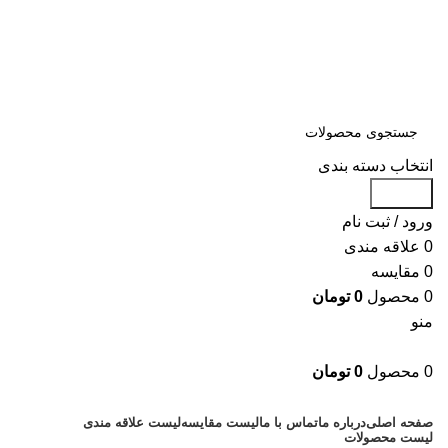
سلمان یدک، مرجع خرید انواع لوازم یدکی هیوندای و کیا با ضمانت اصالت
کالا
مشاوره و خرید عمده ویژه همکاران:
09122270783
مشاوره و خرید عمده ویژه همکاران:
09122270783
انتخاب دسته بندی
جستجو
ورود / ثبت نام
0
علاقه مندی
0
مقایسه
0
محصول
0
تومان
منو
0
محصول
0
تومان
دسته بندی کالاها
صفحه اصلی
درباره ما
تماس با ما
لیست مقایسه
لیست علاقه مندی
لیست محصولات