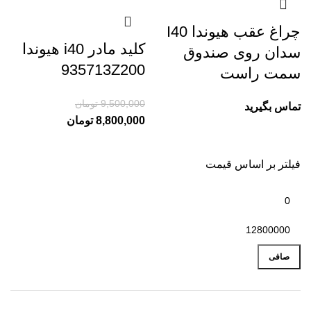
چراغ عقب هیوندا I40
کلید مادر i40 هیوندا
سدان روی صندوق
935713Z200
سمت راست
9,500,000
تومان
تماس بگیرید
8,800,000
تومان
فیلتر بر اساس قیمت
صافی